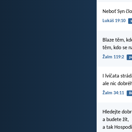
Neboť Syn člov
Lukáš 19:10
Blaze těm, kd
těm, kdo se n
Žalm 119:2
p
I lvíčata strád
ale nic dobré
Žalm 34:11
B
Hledejte dobr
a budete žít,
a tak Hospodi