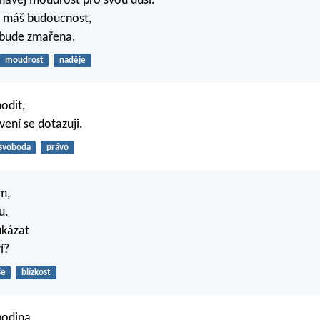
návej moudrost pro svou duši.
š, máš budoucnost,
ebude zmařena.
moudrost
naděje
odit,
vení se dotazuji.
svoboda
právo
m,
u.
ukázat
í?
še
blízkost
podina,