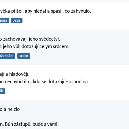
ěka přišel, aby hledal a spasil, co zahynulo.
spása
Ježíš
o zachovávají jeho svědectví,
a jeho vůli dotazují celým srdcem.
ožehnání
srdce
ají a hladovějí,
ho nechybí těm, kdo se dotazují Hospodina.
ůh
o a ne zlo
n, Bůh zástupů, bude s vámi,