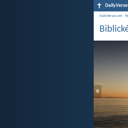
DailyVerse
DailyVerses.net
›
T
Biblick
«