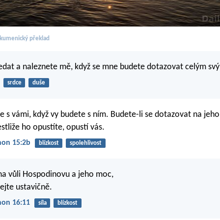
kumenický překlad
edat a naleznete mě, když se mne budete dotazovat celým sv
srdce
duše
 s vámi, když vy budete s ním. Budete-li se dotazovat na jeho
stliže ho opustíte, opustí vás.
non 15:2b
blízkost
spolehlivost
na vůli Hospodinovu a jeho moc,
ejte ustavičně.
non 16:11
síla
blízkost