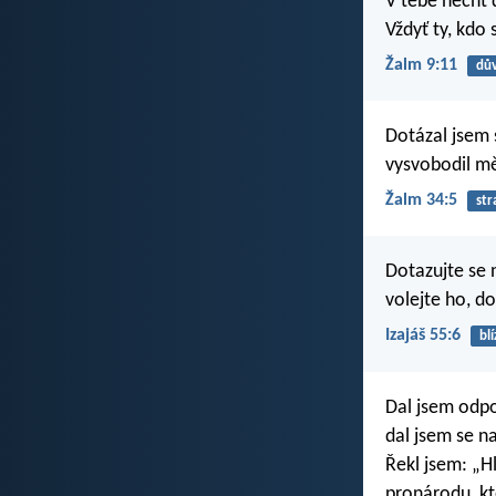
V tebe nechť 
Vždyť ty, kdo 
Žalm 9:11
dů
Dotázal jsem
vysvobodil mě
Žalm 34:5
str
Dotazujte se 
volejte ho, do
Izajáš 55:6
blí
Dal jsem odpo
dal jsem se n
Řekl jsem: „Hl
pronárodu, k