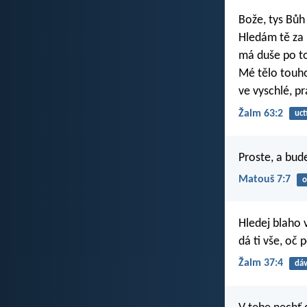
Bože, tys Bůh
Hledám tě za 
má duše po to
Mé tělo touh
ve vyschlé, p
Žalm 63:2
uct
Proste, a bud
Matouš 7:7
Hledej blaho 
dá ti vše, oč 
Žalm 37:4
dáv