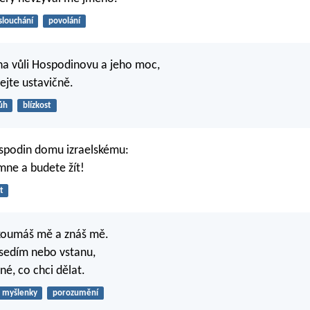
slouchání
povolání
na vůli Hospodinovu a jeho moc,
ejte ustavičně.
ůh
blízkost
ospodin domu izraelskému:
mne a budete žít!
t
koumáš mě a znáš mě.
 sedím nebo vstanu,
sné, co chci dělat.
myšlenky
porozumění