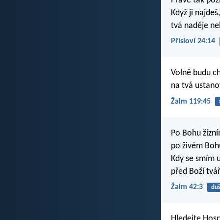
Právě tak poz
Když ji najde
tvá naděje n
Přísloví 24:14
Volně budu ch
na tvá ustano
Žalm 119:45
Po Bohu žízní
po živém Boh
Kdy se smím 
před Boží tvář
Žalm 42:3
du
Hledejte Hos