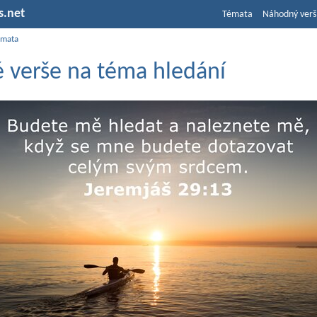
s.net
Témata
Náhodný verš
émata
é verše na téma hledání