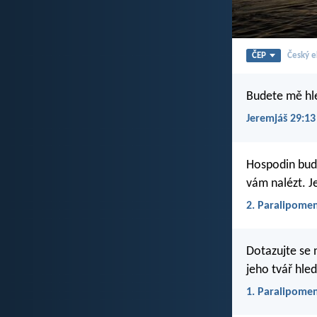
ČEP
Český e
Budete mě hl
Jeremjáš 29:13
Hospodin bude
vám nalézt. Je
2. Paralipome
Dotazujte se 
jeho tvář hled
1. Paralipome