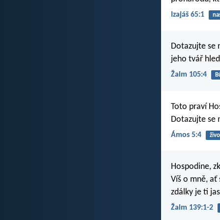
Izajáš 65:1
na
Dotazujte se 
jeho tvář hled
Žalm 105:4
B
Toto praví H
Dotazujte se 
Ámos 5:4
živo
Hospodine, z
Víš o mně, ať
zdálky je ti ja
Žalm 139:1-2