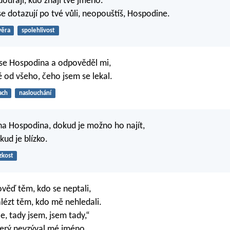
doufají, kdo znají tvé jméno.
se dotazují po tvé vůli, neopouštíš, Hospodine.
věra
spolehlivost
 se Hospodina a odpověděl mi,
 od všeho, čeho jsem se lekal.
ach
naslouchání
na Hospodina, dokud je možno ho najít,
kud je blízko.
zkost
věď těm, kdo se neptali,
alézt těm, kdo mě nehledali.
e, tady jsem, jsem tady,“
terý nevzýval mé jméno.