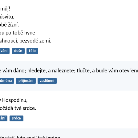
 můj!
úsvitu,
bě žízní.
ou po tobě hyne
rahnoucí, bezvodé zemi.
ívání
duše
tělo
e vám dáno; hledejte, a naleznete; tlučte, a bude vám otevřen
odměna
přijímání
zaslíbení
v Hospodinu,
požádá tvé srdce.
ání
srdce