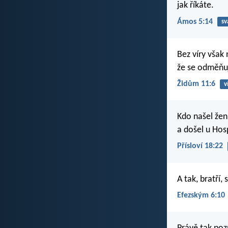
jak říkáte.
Ámos 5:14
sv
Bez víry však 
že se odměňuj
Židům 11:6
v
Kdo našel žen
a došel u Hos
Přísloví 18:22
A tak, bratří,
Efezským 6:10