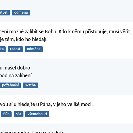
atost
odměna
není možné zalíbit se Bohu. Kdo k němu přistupuje, musí věřit, 
e těm, kdo ho hledají.
íra
radost
odměna
u, našel dobro
podina zalíbení.
požehnání
svatba
 svou sílu hledejte u Pána, v jeho veliké moci.
Bůh
síla
všemohoucí