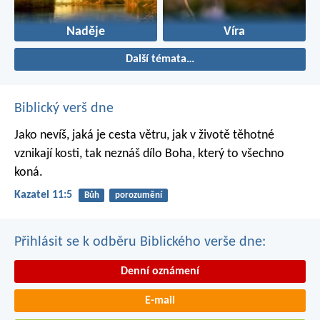
Naděje
Víra
Další témata…
Biblický verš dne
Jako nevíš, jaká je cesta větru,
jak v životě těhotné
vznikají kosti,
tak neznáš dílo Boha,
který to všechno
koná.
Kazatel 11:5
Bůh
porozumění
Přihlásit se k odběru Biblického verše dne:
Denní oznámení
E-mail