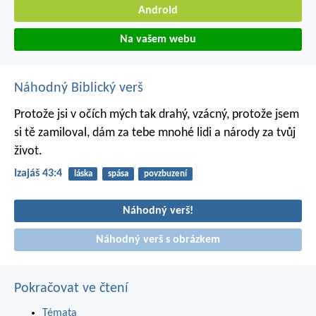
Android
Na vašem webu
Náhodný Biblický verš
Protože jsi v očích mých tak drahý, vzácný,
protože jsem
si tě zamiloval,
dám za tebe mnohé lidi
a národy za tvůj
život.
Izajáš 43:4
láska
spása
povzbuzení
Náhodný verš!
Náhodný verš s obrázkem
Pokračovat ve čtení
Témata