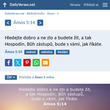
DailyVerses.net
Témata
Přihlásit se
DailyVerses.net
›
Biblické knihy
›
Ámos
›
5
Ámos 5:14
Hledejte dobro a ne zlo
a budete žít,
a tak
Hospodin, Bůh zástupů, bude s vámi,
jak říkáte.
Ámos 5:14
svatost
odměna
hledání
Přečtěte si
Ámos 5
online
ČEP