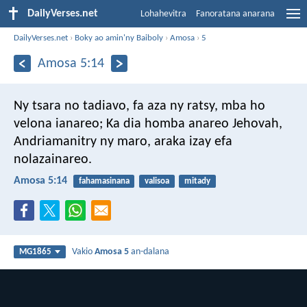
DailyVerses.net
Lohahevitra
Fanoratana anarana
DailyVerses.net
›
Boky ao amin'ny Baiboly
›
Amosa
›
5
Amosa 5:14
Ny tsara no tadiavo, fa aza ny ratsy,
mba ho
velona ianareo;
Ka dia homba anareo Jehovah,
Andriamanitry ny maro,
araka izay efa
nolazainareo.
Amosa 5:14
fahamasinana
valisoa
mitady
Vakio
Amosa 5
an-dalana
MG1865