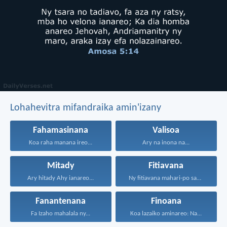
Lohahevitra mifandraika amin'izany
Fahamasinana
Valisoa
Koa raha manana ireo...
Ary na inona na...
Mitady
Fitiavana
Ary hitady Ahy ianareo...
Ny fitiavana mahari-po sady...
Fanantenana
Finoana
Fa Izaho mahalala ny...
Koa lazaiko aminareo: Na...