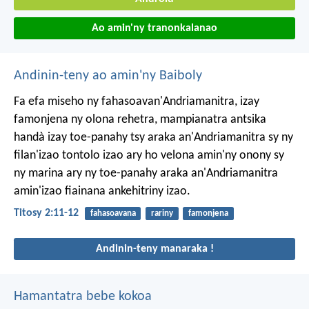
Ao amin'ny tranonkalanao
Andinin-teny ao amin'ny Baiboly
Fa efa miseho ny fahasoavan'Andriamanitra, izay
famonjena ny olona rehetra, mampianatra antsika
handà izay toe-panahy tsy araka an'Andriamanitra sy ny
filan'izao tontolo izao ary ho velona amin'ny onony sy
ny marina ary ny toe-panahy araka an'Andriamanitra
amin'izao fiainana ankehitriny izao.
Titosy 2:11-12
fahasoavana
rariny
famonjena
Andinin-teny manaraka !
Hamantatra bebe kokoa