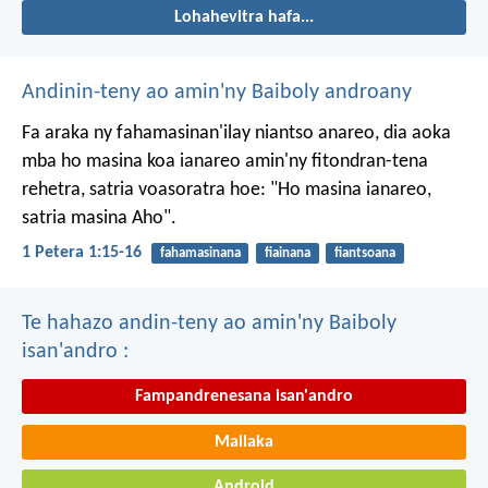
Lohahevitra hafa...
Andinin-teny ao amin'ny Baiboly androany
Fa araka ny fahamasinan'ilay niantso anareo, dia aoka
mba ho masina koa ianareo amin'ny fitondran-tena
rehetra, satria voasoratra hoe: "Ho masina ianareo,
satria masina Aho".
1 Petera 1:15-16
fahamasinana
fiainana
fiantsoana
Te hahazo andin-teny ao amin'ny Baiboly
isan'andro :
Fampandrenesana isan'andro
Mailaka
Android