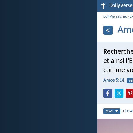
DailyVerse
DailyVerses.net
›
Li
Amo
Recherchez
et ainsi l'
comme vou
Amos 5:14
sa
Lire
A
SG21