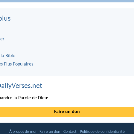
plus
er
 la Bible
es Plus Populaires
DailyVerses.net
andre la Parole de Dieu:
Faire un don
À propos de moi
Faire un don
Contact
Politique de confidentialité