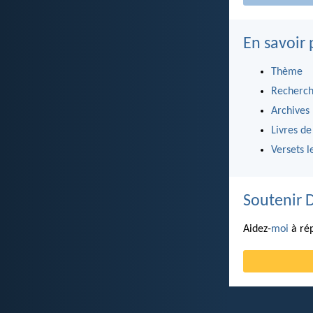
En savoir 
Thème
Recherch
Archives
Livres de
Versets l
Soutenir 
Aidez-
moi
à rép