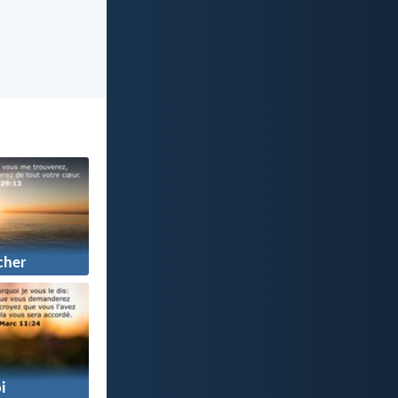
cher
i