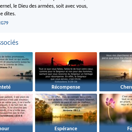
Eternel, le Dieu des armées, soit avec vous,
e dites.
EG79
sociés
nteté
Récompense
Cher
mour
Espérance
Fo