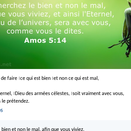
 de faire
ce qui est bien
et non ce qui est mal,
|
|
ternel,
Dieu des armées célestes,
soit vraiment avec vous,
|
|
s le prétendez.
DS
bien et non le mal, afin que vous viviez,