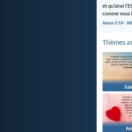
et qu’ainsi l’
comme vous l
Amos 5:14 - N
Thèmes as
Sai
A