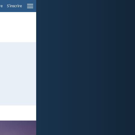
re
S'inscrire