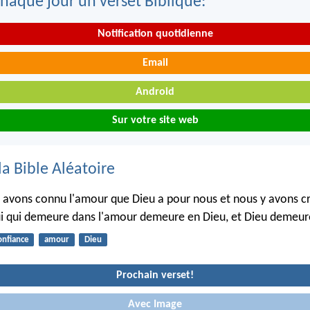
haque jour un verset Biblique:
Notification quotidienne
Email
Android
Sur votre site web
la Bible Aléatoire
 avons connu l'amour que Dieu a pour nous et nous y avons cr
i qui demeure dans l'amour demeure en Dieu, et Dieu demeure
onfiance
amour
Dieu
Prochain verset!
Avec Image