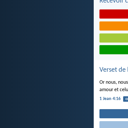
Recevoir c
Verset de 
Or nous, nous
amour et celu
1 Jean 4:16
c