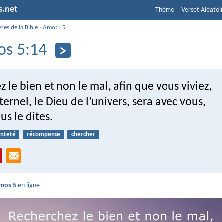
s.net
Thème
Verset Aléatoi
vres de la Bible
›
Amos
›
5
s 5:14
 le bien et non le mal, afin que vous viviez,
Eternel, le Dieu de l’univers, sera avec vous,
s le dites.
inteté
récompense
chercher
mos 5
en ligne