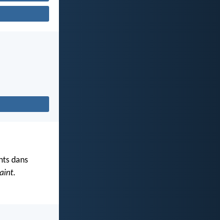
ints dans
aint.