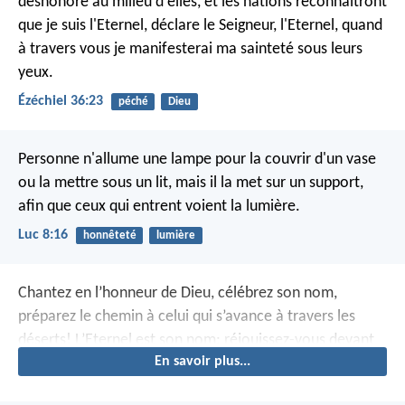
déshonoré au milieu d'elles, et les nations reconnaîtront
que je suis l'Eternel, déclare le Seigneur, l'Eternel, quand
à travers vous je manifesterai ma sainteté sous leurs
yeux.
Ézéchiel 36:23
péché
Dieu
Personne n'allume une lampe pour la couvrir d'un vase
ou la mettre sous un lit, mais il la met sur un support,
afin que ceux qui entrent voient la lumière.
Luc 8:16
honnêteté
lumière
Chantez en l’honneur de Dieu, célébrez son nom,
préparez le chemin à celui qui s’avance à travers les
déserts!
L’Eternel est son nom: réjouissez-vous devant
En savoir plus...
lui!
Le père des orphelins, le défenseur des veuves,
c’est
Dieu dans sa sainte demeure.