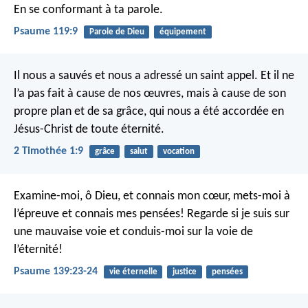
En se conformant à ta parole.
Psaume 119:9
Parole de Dieu
équipement
Il nous a sauvés et nous a adressé un saint appel. Et il ne
l’a pas fait à cause de nos œuvres, mais à cause de son
propre plan et de sa grâce, qui nous a été accordée en
Jésus-Christ de toute éternité.
2 Timothée 1:9
grâce
salut
vocation
Examine-moi, ô Dieu, et connais mon cœur,
mets-moi à
l’épreuve et connais mes pensées!
Regarde si je suis sur
une mauvaise voie
et conduis-moi sur la voie de
l’éternité!
Psaume 139:23-24
vie éternelle
justice
pensées