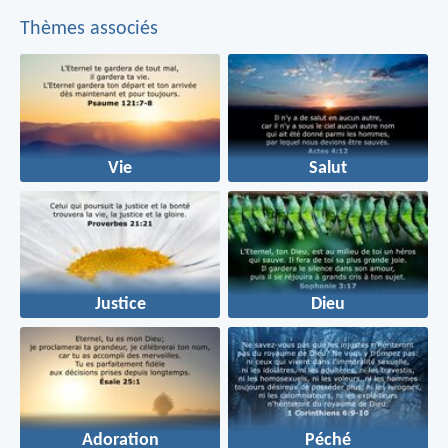
Thèmes associés
Vie
Salut
Justice
Dieu
Adoration
Péché