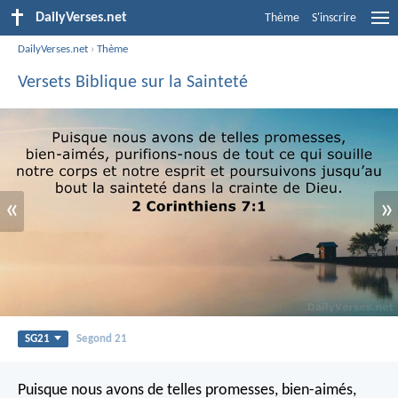
DailyVerses.net
Thème
S'inscrire
DailyVerses.net
›
Thème
Versets Biblique sur la Sainteté
«
»
SG21
Segond 21
Puisque nous avons de telles promesses, bien-aimés,