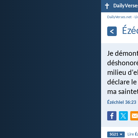
DailyVerse
DailyVerses.net
›
Li
Ézé
Je démont
déshonoré
milieu d'e
déclare le
ma saintet
Ézéchiel 36:23
Lire
É
SG21