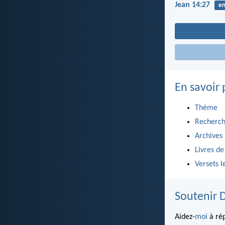
Jean 14:27
en
En savoir 
Thème
Recherch
Archives
Livres de
Versets l
Soutenir 
Aidez-
moi
à rép