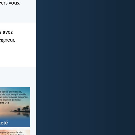
vers vous.
s avez
eigneur,
teté