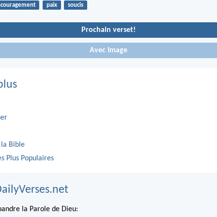
couragement
paix
soucis
Prochain verset!
Avec Image
plus
er
 la Bible
es Plus Populaires
DailyVerses.net
andre la Parole de Dieu: