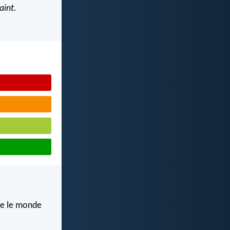
aint.
me le monde