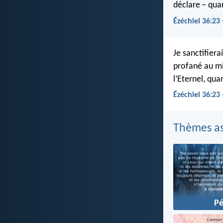
déclare – qua
Ézéchiel 36:23
Je sanctifier
profané au mil
l’Eternel, qua
Ézéchiel 36:23
Thèmes as
P