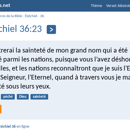
s.net
Thème
Verset Aléatoi
vres de la Bible
›
Ézéchiel
›
36
chiel 36:23
rerai la sainteté de mon grand nom qui a été
 parmi les nations, puisque vous l’avez désh
lles, et les nations reconnaîtront que je suis l'
 Seigneur, l'Eternel, quand à travers vous je m
é sous leurs yeux.
péché
Dieu
sainteté
zéchiel 36
en ligne