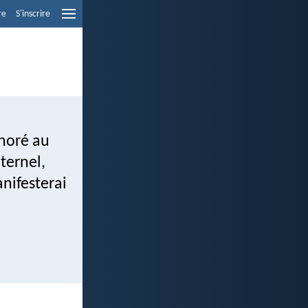
re
S'inscrire
onoré au
Eternel,
anifesterai