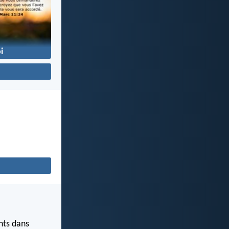
i
ints dans