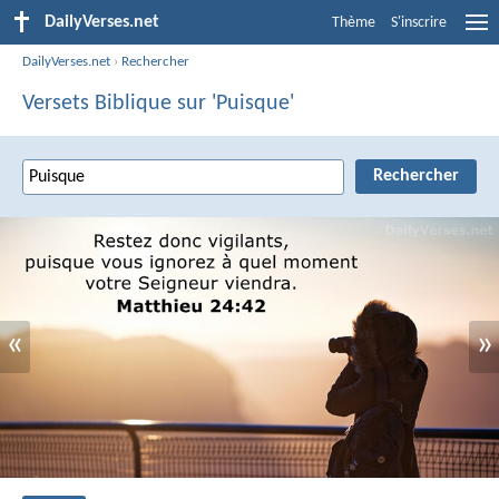
DailyVerses.net
Thème
S'inscrire
DailyVerses.net
›
Rechercher
Versets Biblique sur 'Puisque'
«
»