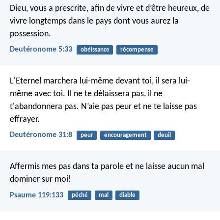
Dieu, vous a prescrite, afin de vivre et d’être heureux, de
vivre longtemps dans le pays dont vous aurez la
possession.
Deutéronome 5:33
obéissance
récompense
L'Eternel marchera lui-même devant toi, il sera lui-
même avec toi. Il ne te délaissera pas, il ne
t'abandonnera pas. N’aie pas peur et ne te laisse pas
effrayer.
Deutéronome 31:8
peur
encouragement
deuil
Affermis mes pas dans ta parole
et ne laisse aucun mal
dominer sur moi!
Psaume 119:133
péché
mal
diable