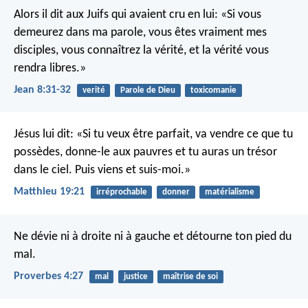
Alors il dit aux Juifs qui avaient cru en lui: «Si vous
demeurez dans ma parole, vous êtes vraiment mes
disciples, vous connaîtrez la vérité, et la vérité vous
rendra libres.»
Jean 8:31-32
verité
Parole de Dieu
toxicomanie
Jésus lui dit: «Si tu veux être parfait, va vendre ce que tu
possèdes, donne-le aux pauvres et tu auras un trésor
dans le ciel. Puis viens et suis-moi.»
Matthieu 19:21
irréprochable
donner
matérialisme
Ne dévie ni à droite ni à gauche
et détourne ton pied du
mal.
Proverbes 4:27
mal
justice
maîtrise de soi