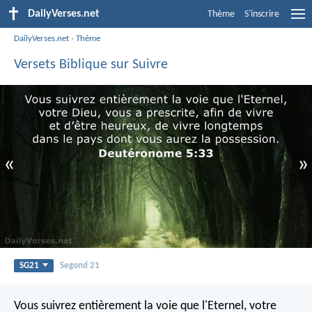
DailyVerses.net
Thème
S'inscrire
DailyVerses.net
›
Thème
Versets Biblique sur Suivre
«
»
SG21
Segond 21
Vous suivrez entièrement la voie que l'Eternel, votre