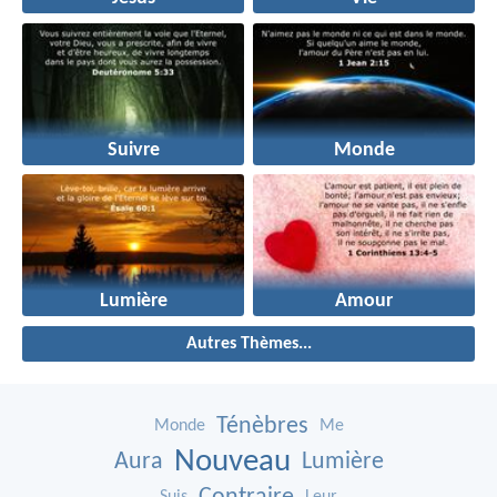
Suivre
Monde
Lumière
Amour
Autres Thèmes...
Ténèbres
Monde
Me
Nouveau
Aura
Lumière
Suis
Leur