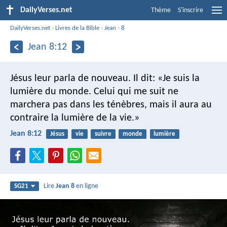
DailyVerses.net
Thème
S'inscrire
DailyVerses.net
›
Livres de la Bible
›
Jean
›
8
Jean 8:12
Jésus leur parla de nouveau. Il dit: «Je suis la
lumière du monde. Celui qui me suit ne
marchera pas dans les ténèbres, mais il aura au
contraire la lumière de la vie.»
Jean 8:12
Jésus
vie
suivre
monde
lumière
Lire
Jean 8
en ligne
SG21