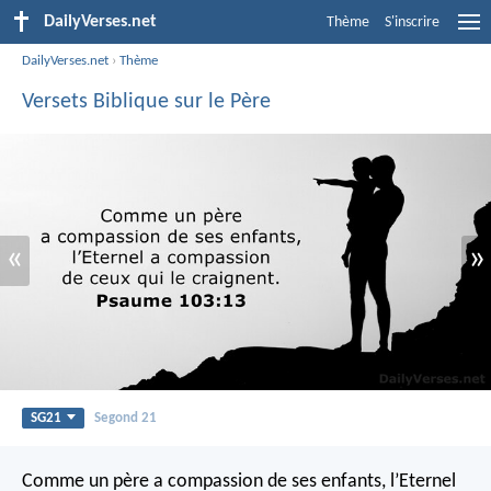
DailyVerses.net
Thème
S'inscrire
DailyVerses.net
›
Thème
Versets Biblique sur le Père
«
»
SG21
Segond 21
Comme un père a compassion de ses enfants,
l’Eternel