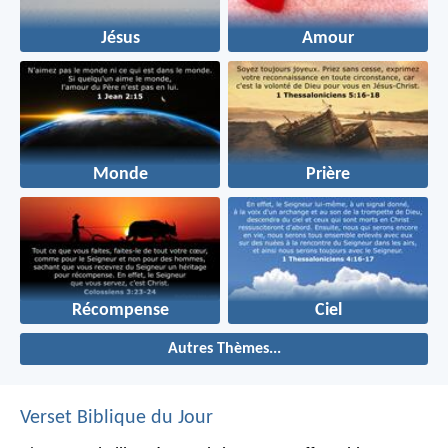
Jésus
Amour
Monde
Prière
Récompense
Ciel
Autres Thèmes...
Verset Biblique du Jour