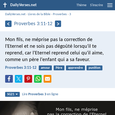
DailyVerses.net
Thème
S'inscrire
DailyVerses.net
›
Livres de la Bible
›
Proverbes
›
3
Proverbes 3:11-12
Mon fils, ne méprise pas la correction de
l'Eternel
et ne sois pas dégoûté lorsqu'il te
reprend,
car l'Eternel reprend celui qu'il aime,
comme un père l'enfant qui a sa faveur.
Proverbes 3:11-12
amour
Père
apprendre
punition
Lire
Proverbes 3
en ligne
SG21