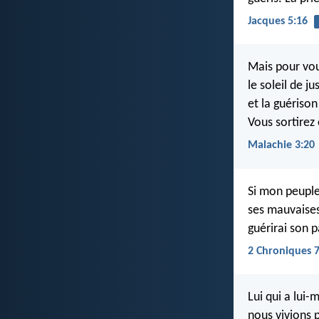
Jacques 5:16
Mais pour vo
le soleil de ju
et la guérison
Vous sortirez
Malachie 3:20
Si mon peuple
ses mauvaises 
guérirai son p
2 Chroniques 7
Lui qui a lui
nous vivions p