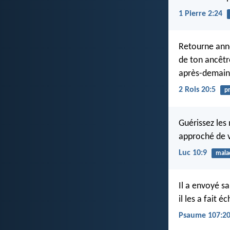
1 Pierre 2:24
Retourne annon
de ton ancêtre
après-demain 
2 Rois 20:5
pr
Guérissez les 
approché de v
Luc 10:9
mala
Il a envoyé sa
il les a fait 
Psaume 107:2