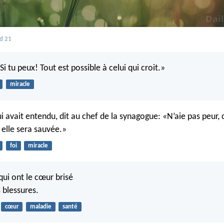
d 21
«Si tu peux! Tout est possible à celui qui croit.»
miracle
i avait entendu, dit au chef de la synagogue: «N’aie pas peur, 
 elle sera sauvée.»
foi
miracle
 qui ont le cœur brisé
 blessures.
cœur
maladie
santé