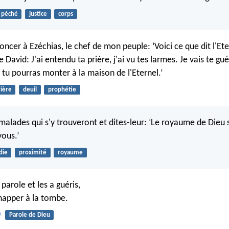
péché
justice
corps
cer à Ezéchias, le chef de mon peuple: ‘Voici ce que dit l'Ete
 David: J'ai entendu ta prière, j'ai vu tes larmes. Je vais te gué
tu pourras monter à la maison de l'Eternel.’
ière
deuil
prophétie
malades qui s'y trouveront et dites-leur: ‘Le royaume de Dieu 
ous.’
die
proximité
royaume
 parole et les a guéris,
échapper à la tombe.
0
Parole de Dieu