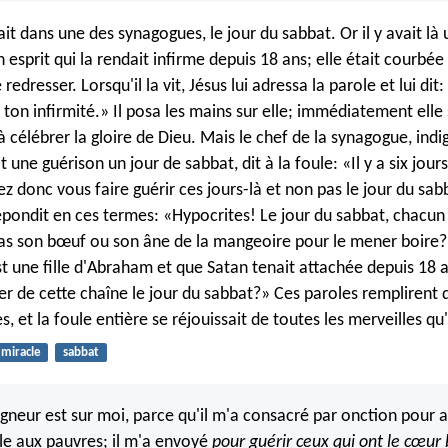
ait dans une des synagogues, le jour du sabbat. Or il y avait l
 esprit qui la rendait infirme depuis 18 ans; elle était courbée
 redresser. Lorsqu'il la vit, Jésus lui adressa la parole et lui di
 ton infirmité.» Il posa les mains sur elle; immédiatement elle
 à célébrer la gloire de Dieu. Mais le chef de la synagogue, ind
it une guérison un jour de sabbat, dit à la foule: «Il y a six jour
nez donc vous faire guérir ces jours-là et non pas le jour du sab
répondit en ces termes: «Hypocrites! Le jour du sabbat, chacun
pas son bœuf ou son âne de la mangeoire pour le mener boire? 
 une fille d'Abraham et que Satan tenait attachée depuis 18 an
vrer de cette chaîne le jour du sabbat?» Ces paroles remplirent
s, et la foule entière se réjouissait de toutes les merveilles qu'i
miracle
sabbat
eigneur est sur moi, parce qu'il m'a consacré par onction pour 
e aux pauvres; il m'a envoyé
pour guérir ceux qui ont le cœur 