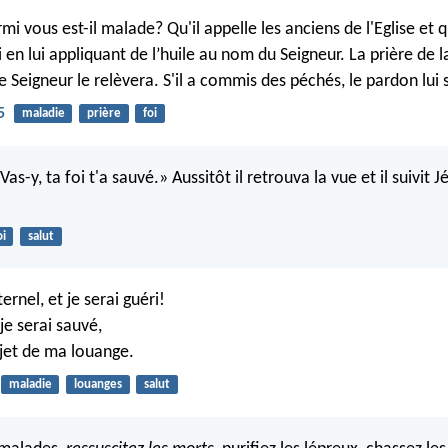
i vous est-il malade? Qu'il appelle les anciens de l'Eglise et 
i en lui appliquant de l’huile au nom du Seigneur. La prière de l
e Seigneur le relèvera. S'il a commis des péchés, le pardon lui
5
maladie
prière
foi
«Vas-y, ta foi t'a sauvé.» Aussitôt il retrouva la vue et il suivit J
oi
salut
ernel, et je serai guéri!
je serai sauvé,
ujet de ma louange.
maladie
louanges
salut