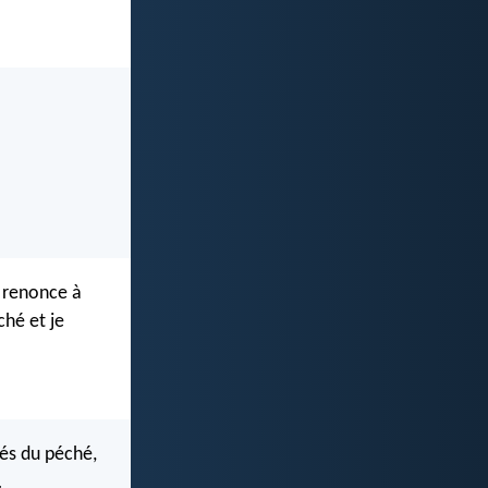
l renonce à
ché et je
rés du péché,
.