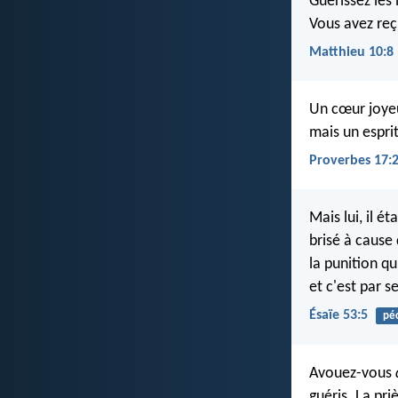
Guérissez les
Vous avez reç
Matthieu 10:8
Un cœur joye
mais un espri
Proverbes 17:
Mais lui, il é
brisé à cause
la punition qu
et c'est par 
Ésaïe 53:5
pé
Avouez-vous
guéris. La pri