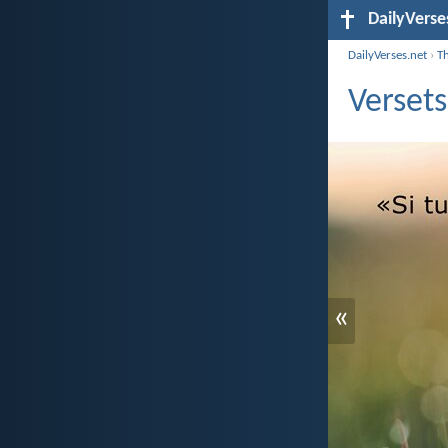
DailyVerse
DailyVerses.net
›
T
Versets
«