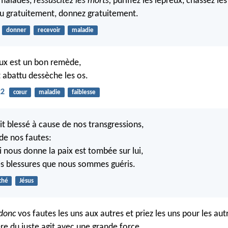
 malades,
ressuscitez les morts,
purifiez les lépreux, chassez l
u gratuitement, donnez gratuitement.
donner
recevoir
maladie
ux est un bon remède,
t abattu dessèche les os.
22
cœur
maladie
faiblesse
tait blessé à cause de nos transgressions,
 de nos fautes:
i nous donne la paix est tombée sur lui,
ses blessures que nous sommes guéris.
ché
Jésus
donc
vos fautes les uns aux autres et priez les uns pour les autr
ère du juste agit avec une grande force.