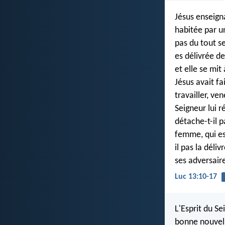
Jésus enseign
habitée par un
pas du tout se
es délivrée de
et elle se mit
Jésus avait fa
travailler, ve
Seigneur lui 
détache-t-il 
femme, qui est
il pas la déli
ses adversaire
Luc 13:10-17
L'Esprit du S
bonne nouvell