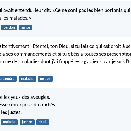
i avait entendu, leur dit: «Ce ne sont pas les bien portants qu
 les malades.»
pardon
santé
attentivement l'Eternel, ton Dieu, si tu fais ce qui est droit à se
le à ses commandements et si tu obéis à toutes ses prescription
cune des maladies dont j'ai frappé les Egyptiens, car je suis l'E
entendre
maladie
justice
e les yeux des aveugles,
esse ceux qui sont courbés,
 les justes.
maladie
justice
deuil