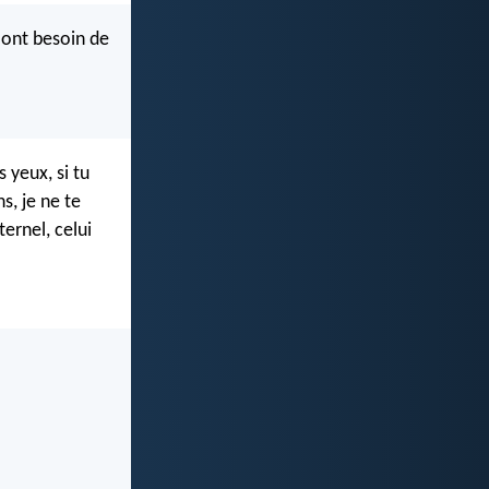
i ont besoin de
s yeux, si tu
s, je ne te
ternel, celui