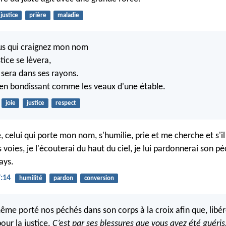
justice
prière
maladie
us qui craignez mon nom
stice se lèvera,
 sera dans ses rayons.
 en bondissant comme les veaux d'une étable.
joie
justice
respect
, celui qui porte mon nom, s'humilie, prie et me cherche et s'i
voies, je l'écouterai du haut du ciel, je lui pardonnerai son pé
ays.
:14
humilité
pardon
conversion
-même porté nos péchés dans son corps à la croix afin que, libé
our la justice.
C’est par ses blessures que vous avez été guéris