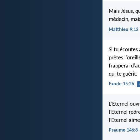
Mais Jésus, qu
médecin, mais
Matthieu 9:12
Si tu écoutes 
prêtes l'oreil
frapperai d'au
qui te guérit.
Exode 15:26
L’Eternel ouvr
l’Eternel redr
l’Eternel aime
Psaume 146:8