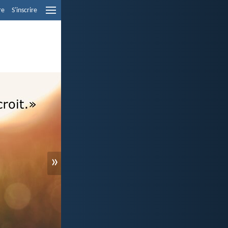
re
S'inscrire
»