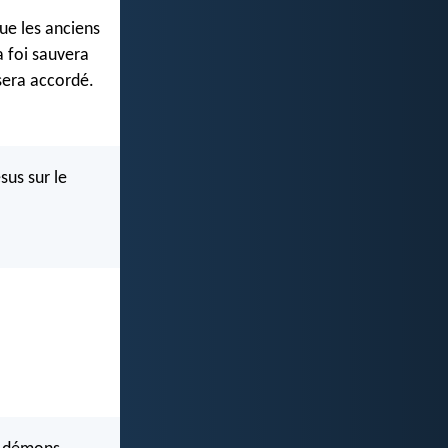
que les anciens
a foi sauvera
 sera accordé.
ésus sur le