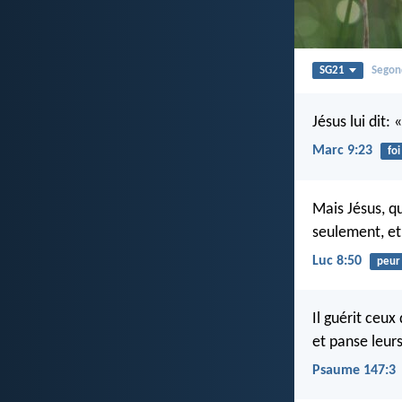
SG21
Segon
Jésus lui dit: 
Marc 9:23
foi
Mais Jésus, qu
seulement, et
Luc 8:50
peur
Il guérit ceux
et panse leurs
Psaume 147:3