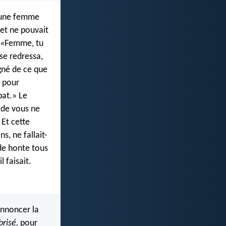
à une femme
 et ne pouvait
t: «Femme, tu
 se redressa,
igné de ce que
s pour
bat.» Le
 de vous ne
Et cette
s, ne fallait-
 de honte tous
l faisait.
annoncer la
brisé,
pour