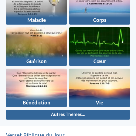
Maladie
Corps
Guérison
Cœur
Bénédiction
Vie
Autres Thèmes...
Verset Biblique du Jour