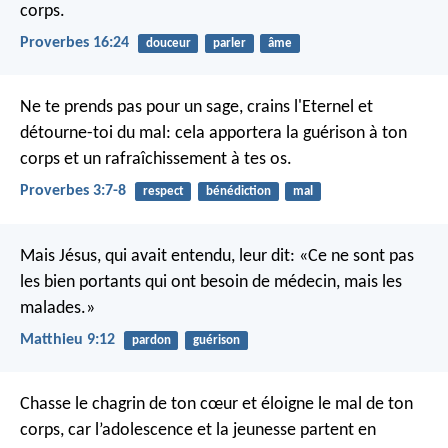
corps.
Proverbes 16:24
douceur
parler
âme
Ne te prends pas pour un sage,
crains l'Eternel et
détourne-toi du mal:
cela apportera la guérison à ton
corps
et un rafraîchissement à tes os.
Proverbes 3:7-8
respect
bénédiction
mal
Mais Jésus, qui avait entendu, leur dit: «Ce ne sont pas
les bien portants qui ont besoin de médecin, mais les
malades.»
Matthieu 9:12
pardon
guérison
Chasse le chagrin de ton cœur et éloigne le mal de ton
corps, car l’adolescence et la jeunesse partent en