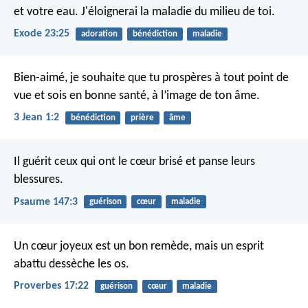
et votre eau. J'éloignerai la maladie du milieu de toi.
Exode 23:25
adoration
bénédiction
maladie
Bien-aimé, je souhaite que tu prospères à tout point de
vue et sois en bonne santé, à l’image de ton âme.
3 Jean 1:2
bénédiction
prière
âme
Il guérit ceux qui ont le cœur brisé
et panse leurs
blessures.
Psaume 147:3
guérison
cœur
maladie
Un cœur joyeux est un bon remède,
mais un esprit
abattu dessèche les os.
Proverbes 17:22
guérison
cœur
maladie