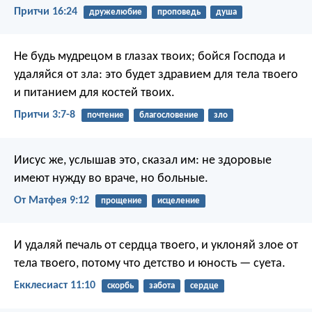
Притчи 16:24
дружелюбие
проповедь
душа
Не будь мудрецом в глазах твоих;
бойся Господа и
удаляйся от зла:
это будет здравием для тела твоего
и питанием для костей твоих.
Притчи 3:7-8
почтение
благословение
зло
Иисус же, услышав это, сказал им: не здоровые
имеют нужду во враче, но больные.
От Матфея 9:12
прощение
исцеление
И удаляй печаль от сердца твоего, и уклоняй злое от
тела твоего, потому что детство и юность — суета.
Екклесиаст 11:10
скорбь
забота
сердце