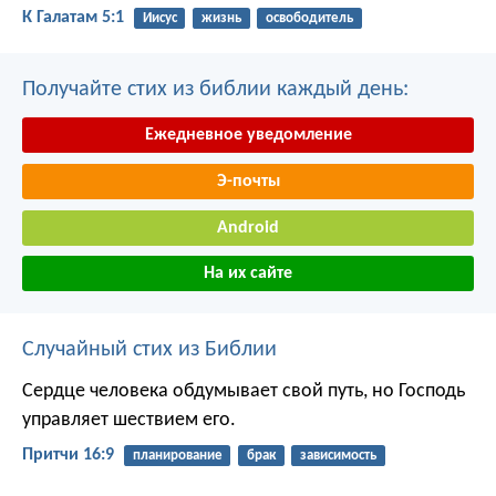
К Галатам 5:1
Иисус
жизнь
освободитель
Получайте стих из библии каждый день:
Ежедневное уведомление
Э-почты
Android
На их сайте
Случайный стих из Библии
Сердце человека обдумывает свой путь,
но Господь
управляет шествием его.
Притчи 16:9
планирование
брак
зависимость