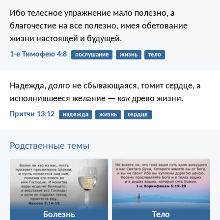
Ибо телесное упражнение мало полезно, а
благочестие на все полезно, имея обетование
жизни настоящей и будущей.
1-е Тимофею 4:8
послушание
жизнь
тело
Надежда, долго не сбывающаяся, томит сердце,
а
исполнившееся желание —
как
древо жизни.
Притчи 13:12
надежда
жизнь
сердце
Родственные темы
Болезнь
Тело