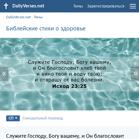
DailyVerses.net
Темы
Зарегистрироваться
DailyVerses.net
›
Темы
Библейские стихи о здоровье
«
»
СП
Синодальный перевод
Служите Господу, Богу вашему, и Он благословит