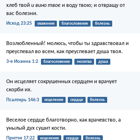
хлеб твой
и вино твое
и воду твою; и отвращу от
вас болезни.
Исход 23:25
уважение
благословение
болезнь
Возлюбленный! молюсь, чтобы ты здравствовал и
преуспевал во всем, как преуспевает душа твоя.
3-е Иоанна 1:2
благословение
молитва
душа
Он исцеляет сокрушенных сердцем
и врачует
скорби их.
Псалтирь 146:3
исцеление
сердце
болезнь
Веселое сердце благотворно, как врачевство,
а
унылый дух сушит кости.
Притчи 17:22
исцеление
сердце
болезнь