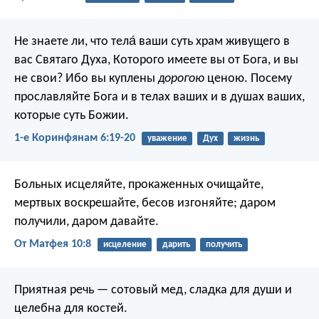
Не знаете ли, что тела́ ваши суть храм живущего в
вас Святаго Духа, Которого имеете вы от Бога, и вы
не свои? Ибо вы куплены
дорогою
ценою. Посему
прославляйте Бога и в телах ваших и в душах ваших,
которые суть Божии.
1-е Коринфянам 6:19-20
уважение
Дух
жизнь
Больных исцеляйте, прокаженных очищайте,
мертвых воскрешайте, бесов изгоняйте; даром
получили, даром давайте.
От Матфея 10:8
исцеление
дарить
получить
Приятная речь — сотовый мед,
сладка для души и
целебна для костей.