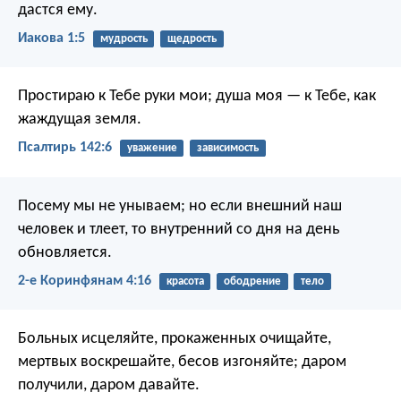
дастся ему.
Иакова 1:5
мудрость
щедрость
Простираю к Тебе руки мои;
душа моя — к Тебе, как
жаждущая земля.
Псалтирь 142:6
уважение
зависимость
Посему мы не унываем; но если внешний наш
человек и тлеет, то внутренний со дня на день
обновляется.
2-е Коринфянам 4:16
красота
ободрение
тело
Больных исцеляйте, прокаженных очищайте,
мертвых воскрешайте, бесов изгоняйте; даром
получили, даром давайте.