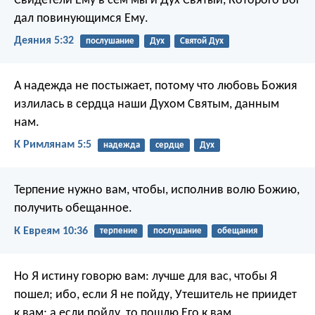
Свидетели Ему в сем мы и Дух Святый, Которого Бог
дал повинующимся Ему.
Деяния 5:32
послушание
Дух
Святой Дух
А надежда не постыжает, потому что любовь Божия
излилась в сердца наши Духом Святым, данным
нам.
К Римлянам 5:5
надежда
сердце
Дух
Терпение нужно вам, чтобы, исполнив волю Божию,
получить обещанное.
К Евреям 10:36
терпение
послушание
обещания
Но Я истину говорю вам: лучше для вас, чтобы Я
пошел; ибо, если Я не пойду, Утешитель не приидет
к вам; а если пойду, то пошлю Его к вам.