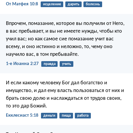
От Матфея 10:8
исцеление
дарить
болезнь
Впрочем, помазание, которое вы получили от Него,
в вас пребывает, и вы не имеете нужды, чтобы кто
учил вас; но как самое сие помазание учит вас
всему, и оно истинно и неложно, то, чему оно
научило вас, в том пребывайте.
1-е Иоанна 2:27
правда
учить
И если какому человеку Бог дал богатство и
имущество, и дал ему власть пользоваться от них и
брать свою долю и наслаждаться от трудов своих,
то это дар Божий.
Екклесиаст 5:18
деньги
пища
работа