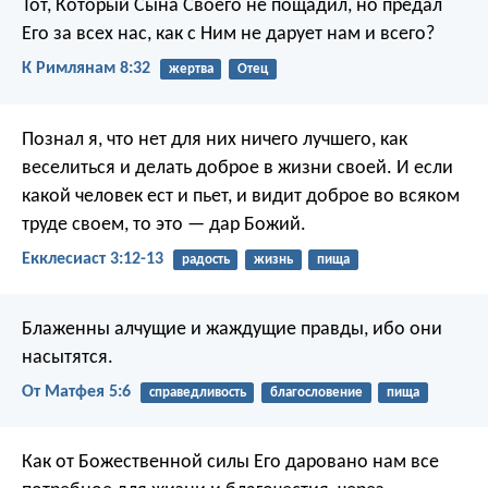
Тот, Который Сына Своего не пощадил, но предал
Его за всех нас, как с Ним не дарует нам и всего?
К Римлянам 8:32
жертва
Отец
Познал я, что нет для них ничего лучшего, как
веселиться и делать доброе в жизни своей. И если
какой человек ест и пьет, и видит доброе во всяком
труде своем, то это — дар Божий.
Екклесиаст 3:12-13
радость
жизнь
пища
Блаженны алчущие и жаждущие правды,
ибо они
насытятся.
От Матфея 5:6
справедливость
благословение
пища
Как от Божественной силы Его даровано нам все