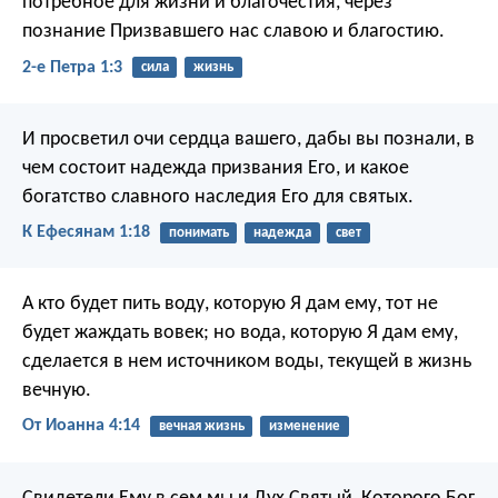
потребное для жизни и благочестия, через
познание Призвавшего нас славою и благостию.
2-е Петра 1:3
сила
жизнь
И просветил очи сердца вашего, дабы вы познали, в
чем состоит надежда призвания Его, и какое
богатство славного наследия Его для святых.
К Ефесянам 1:18
понимать
надежда
свет
А кто будет пить воду, которую Я дам ему, тот не
будет жаждать вовек; но вода, которую Я дам ему,
сделается в нем источником воды, текущей в жизнь
вечную.
От Иоанна 4:14
вечная жизнь
изменение