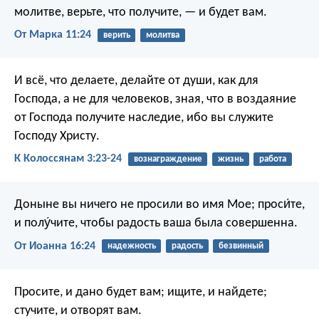
молитве, верьте, что получите, — и будет вам.
От Марка 11:24
верить
молитва
И всё, что делаете, делайте от души, как для
Господа, а не для человеков, зная, что в воздаяние
от Господа получите наследие, ибо вы служите
Господу Христу.
К Колоссянам 3:23-24
вознаграждение
жизнь
работа
Доныне вы ничего не просили во имя Мое; проси́те,
и полу́чите, чтобы радость ваша была совершенна.
От Иоанна 16:24
надежность
радость
безвинный
Просите, и дано будет вам; ищите, и найдете;
стучите, и отворят вам.