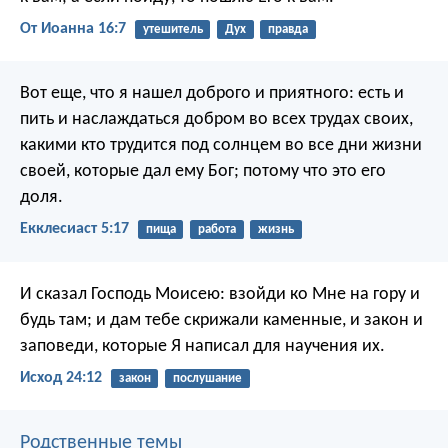
От Иоанна 16:7
утешитель
Дух
правда
Вот еще, что я нашел доброго и приятного: есть и
пить и наслаждаться добром во всех трудах своих,
какими кто трудится под солнцем во все дни жизни
своей, которые дал ему Бог; потому что это его
доля.
Екклесиаст 5:17
пища
работа
жизнь
И сказал Господь Моисею: взойди ко Мне на гору и
будь там; и дам тебе скрижали каменные, и закон и
заповеди, которые Я написал для научения их.
Исход 24:12
закон
послушание
Родственные темы