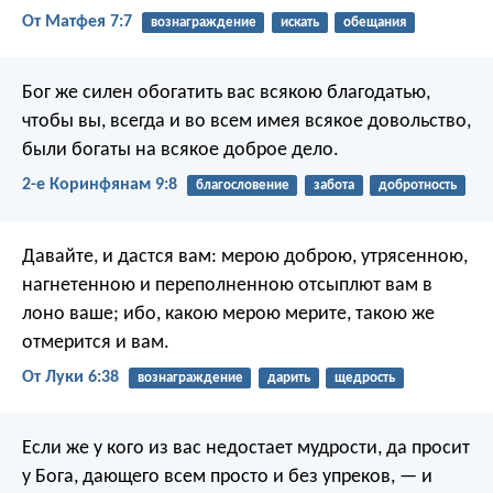
От Матфея 7:7
вознаграждение
искать
обещания
Бог же силен обогатить вас всякою благодатью,
чтобы вы, всегда и во всем имея всякое довольство,
были богаты на всякое доброе дело.
2-е Коринфянам 9:8
благословение
забота
добротность
Давайте, и дастся вам: мерою доброю, утрясенною,
нагнетенною и переполненною отсыплют вам в
лоно ваше; ибо, какою мерою мерите, такою же
отмерится и вам.
От Луки 6:38
вознаграждение
дарить
щедрость
Если же у кого из вас недостает мудрости, да просит
у Бога, дающего всем просто и без упреков, — и