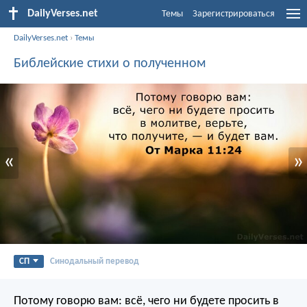
DailyVerses.net
Темы
Зарегистрироваться
DailyVerses.net
›
Темы
Библейские стихи о полученном
«
»
СП
Синодальный перевод
Потому говорю вам: всё, чего ни будете просить в