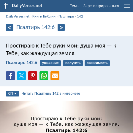
DailyVerses.net
Темы
Зарегистрироваться
DailyVerses.net
›
Книги Библии
›
Псалтирь
›
142
Псалтирь 142:6
Простираю к Тебе руки мои;
душа моя — к
Тебе, как жаждущая земля.
Псалтирь 142:6
уважение
получить
зависимость
Читать
Псалтирь 142
в интернете
СП