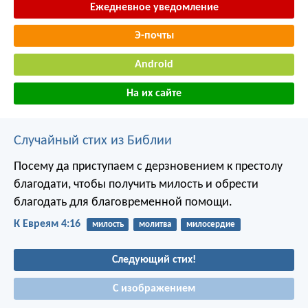
Ежедневное уведомление
Э-почты
Android
На их сайте
Случайный стих из Библии
Посему да приступаем с дерзновением к престолу
благодати, чтобы получить милость и обрести
благодать для благовременной помощи.
К Евреям 4:16
милость
молитва
милосердие
Следующий стих!
С изображением