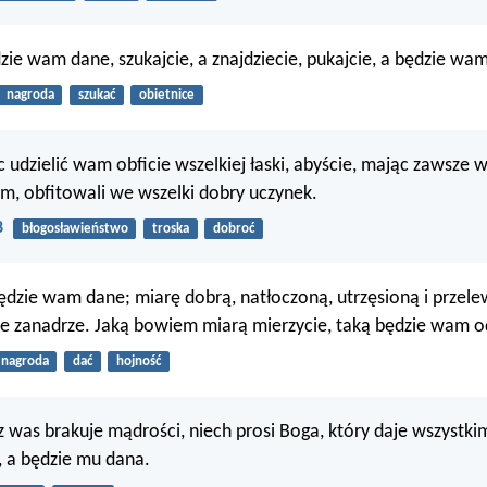
dzie wam dane, szukajcie, a znajdziecie, pukajcie, a będzie w
nagroda
szukać
obietnice
udzielić wam obficie wszelkiej łaski, abyście, mając zawsze 
m, obfitowali we wszelki dobry uczynek.
8
błogosławieństwo
troska
dobroć
ędzie wam dane; miarę dobrą, natłoczoną, utrzęsioną i przele
e zanadrze. Jaką bowiem miarą mierzycie, taką będzie wam 
nagroda
dać
hojność
 z was brakuje mądrości, niech prosi Boga, który daje wszystkim
 a będzie mu dana.