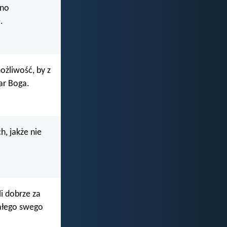
ono
.
ożliwość, by z
dar Boga.
h, jakże nie
li dobrze za
całego swego