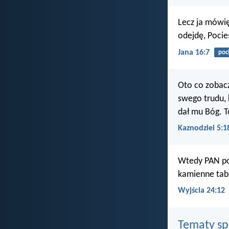
Lecz ja mówię
odejdę, Pocies
Jana 16:7
poci
Oto co zobaczy
swego trudu, 
dał mu Bóg. 
Kaznodziei 5:1
Wtedy PAN pow
kamienne tabl
Wyjścia 24:12
Tematy s