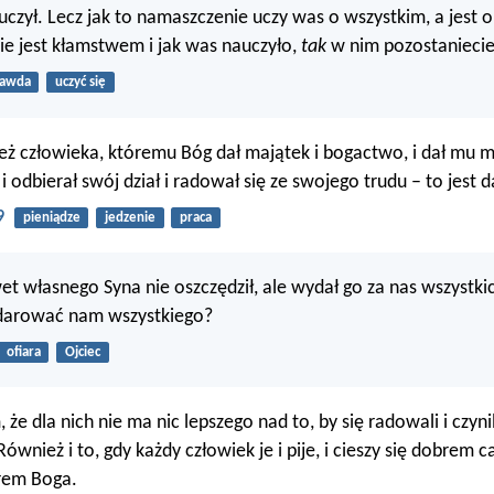
uczył. Lecz jak to namaszczenie uczy was o wszystkim, a jest 
ie jest kłamstwem i jak was nauczyło,
tak
w nim pozostaniecie
rawda
uczyć się
eż człowieka, któremu Bóg dał majątek i bogactwo, i dał mu m
 i odbierał swój dział i radował się ze swojego trudu – to jest 
9
pieniądze
jedzenie
praca
et własnego Syna nie oszczędził, ale wydał go za nas wszystkic
darować nam wszystkiego?
ofiara
Ojciec
że dla nich nie ma nic lepszego nad to, by się radowali i czyni
ównież i to, gdy każdy człowiek je i pije, i cieszy się dobrem 
arem Boga.