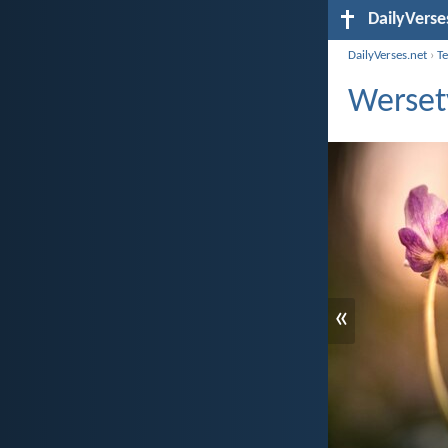
DailyVerse
DailyVerses.net
›
T
Werset
«