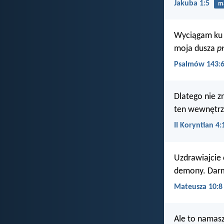
Jakuba 1:5
m
Wyciągam ku 
moja dusza
p
Psalmów 143:
Dlatego nie z
ten wewnętrzn
II Koryntian 4:
Uzdrawiajcie 
demony. Darm
Mateusza 10:8
Ale to namasz