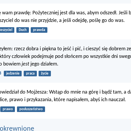
 wam prawdę: Pożyteczniej jest dla was, abym odszedł. Jeśli
zyciel do was nie przyjdzie, a jeśli odejdę, poślę go do was.
eszyciel
Duch
prawda
łem: rzecz dobra i piękna to jeść i pić, i cieszyć się dobrem z
który człowiek podejmuje pod słońcem po wszystkie dni swego 
To bowiem
jest
jego działem.
8
jedzenie
praca
życie
iedział do Mojżesza: Wstąp do mnie na górę i bądź tam, a d
ice, prawo i przykazania, które napisałem, abyś ich nauczał.
prawo
posłuszeństwo
pokrewnione