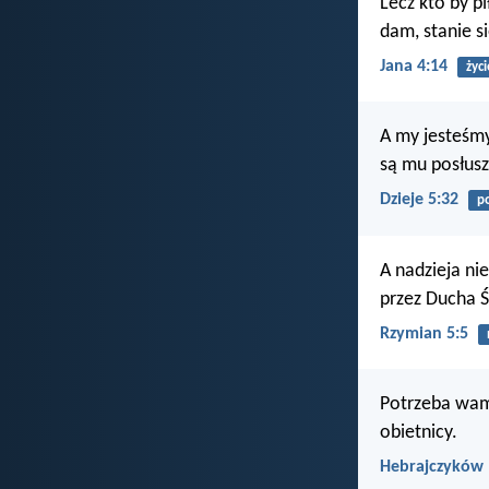
Lecz kto by p
dam, stanie s
Jana 4:14
życ
A my jesteśmy
są mu posłusz
Dzieje 5:32
p
A nadzieja ni
przez Ducha Ś
Rzymian 5:5
Potrzeba wam 
obietnicy.
Hebrajczyków 