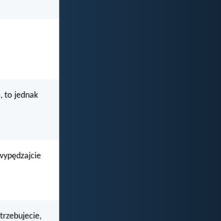
, to jednak
 wypędzajcie
trzebujecie,