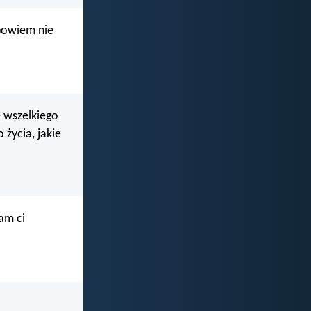
 bowiem nie
e wszelkiego
życia, jakie
am ci