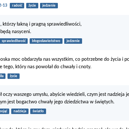
2-13
radość
życie
jedzenie
, którzy łakną i pragną sprawiedliwości,
 będą nasyceni.
sprawiedliwość
błogosławieństwo
jedzenie
Boska moc obdarzyła nas wszystkim, co potrzebne do życia i p
e tego, który nas powołał do chwały i cnoty.
iła
życie
ł oczy waszego umysłu, abyście wiedzieli, czym jest nadzieja j
ym jest bogactwo chwały jego dziedzictwa w świętych.
pojąć
nadzieja
światło