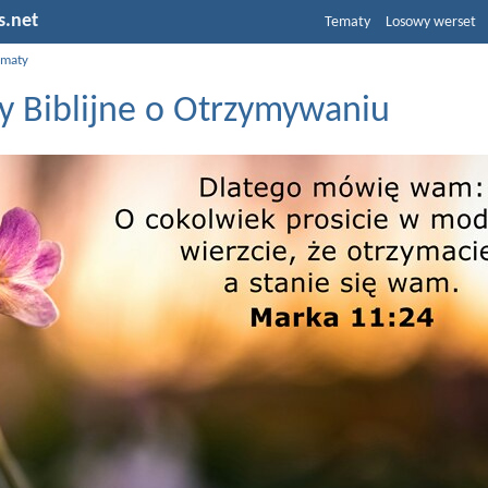
s.net
Tematy
Losowy werset
ematy
y Biblijne o Otrzymywaniu