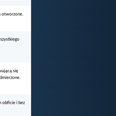
am otworzone.
wszystkiego
wającą się
odmierzone.
 obficie i bez