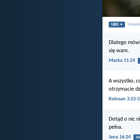
UBG
Uwspół
Dlatego mówię
się wam.
Marka 11:24
A wszystko, co
otrzymacie d
Kolosan 3:23-2
Dotąd o nic n
pełna.
Jana 16:24
ni