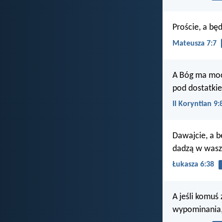
Proście, a bę
Mateusza 7:7
A Bóg ma moc 
pod dostatkie
II Koryntian 9:
Dawajcie, a b
dadzą w wasz
Łukasza 6:38
A jeśli komuś
wypominania,