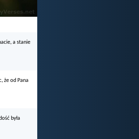
acie, a stanie
ąc, że od Pana
adość była