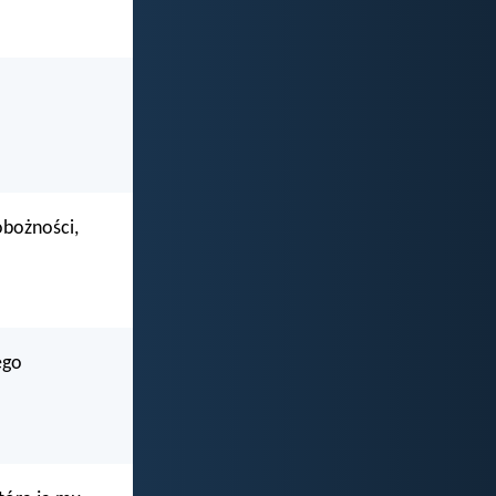
obożności,
ego