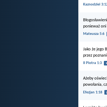
Kaznodziei 3:1
Błogosławieni
ponieważ oni
Mateusza 5:6
Jako że jego 
przez poznani
II Piotra 1:3
s
Ażeby oświeci
powołania, cz
Efezjan 1:18