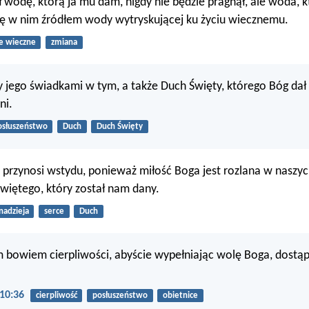
ił wodę, którą ja mu dam, nigdy nie będzie pragnął, ale woda, 
ię w nim źródłem wody wytryskującej ku życiu wiecznemu.
ie wieczne
zmiana
 jego świadkami w tym, a także Duch Święty, którego Bóg dał 
ni.
osłuszeństwo
Duch
Duch Święty
e przynosi wstydu, ponieważ miłość Boga jest rozlana w naszy
więtego, który został nam dany.
nadzieja
serce
Duch
bowiem cierpliwości, abyście wypełniając wolę Boga, dostąp
10:36
cierpliwość
posłuszeństwo
obietnice