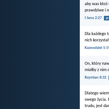
aby was ktoś 
prawdziwe i n
I Jana 2:27
p
Dla każdego t
nich korzystał
Kaznodziei 5:1
On, który naw
miałby
z nim 
Rzymian 8:32
Dlatego wiem, 
swego życia. R
trudu, jest d