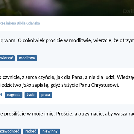
cześniona Biblia Gdańska
 wam: O cokolwiek prosicie w modlitwie, wierzcie, że otrzym
wierzyć
modlitwa
 czynicie, z serca czyńcie, jak dla Pana, a nie dla ludzi; Wiedz
ziedzictwo
jako
zapłatę, gdyż służycie Panu Chrystusowi.
4
nagroda
życie
praca
ie prosiliście w moje imię. Proście, a otrzymacie, aby wasza r
ezawodność
radość
niewinny