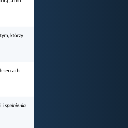
którą ja mu
tym, którzy
ch sercach
ili
spełnienia