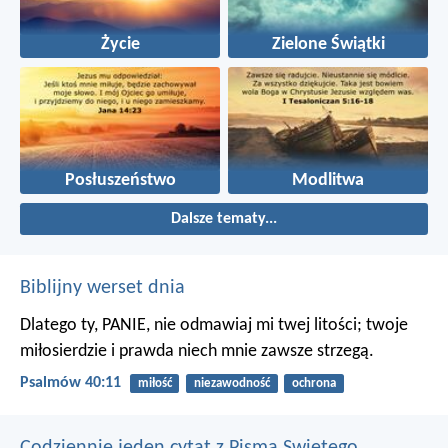
Życie
Zielone Świątki
Posłuszeństwo
Modlitwa
Dalsze tematy...
Biblijny werset dnia
Dlatego ty, PANIE, nie odmawiaj mi twej litości;
twoje
miłosierdzie i prawda niech mnie zawsze strzegą.
Psalmów 40:11
miłość
niezawodność
ochrona