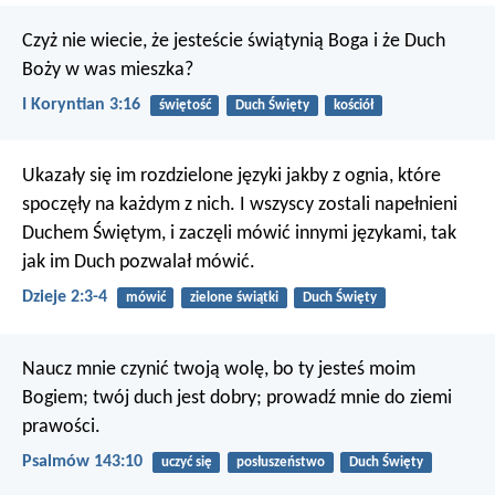
Czyż nie wiecie, że jesteście świątynią Boga i że Duch
Boży w was mieszka?
I Koryntian 3:16
świętość
Duch Święty
kościół
Ukazały się im rozdzielone języki jakby z ognia, które
spoczęły na każdym z nich. I wszyscy zostali napełnieni
Duchem Świętym, i zaczęli mówić innymi językami, tak
jak im Duch pozwalał mówić.
Dzieje 2:3-4
mówić
zielone świątki
Duch Święty
Naucz mnie czynić twoją wolę,
bo ty jesteś moim
Bogiem;
twój duch jest dobry;
prowadź mnie do ziemi
prawości.
Psalmów 143:10
uczyć się
posłuszeństwo
Duch Święty