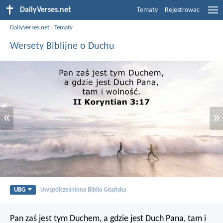
DailyVerses.net
Tematy
Rejestrowac
DailyVerses.net
›
Tematy
Wersety Biblijne o Duchu
«
»
UBG
Uwspółcześniona Biblia Gdańska
Pan zaś jest tym Duchem, a gdzie jest Duch Pana, tam i