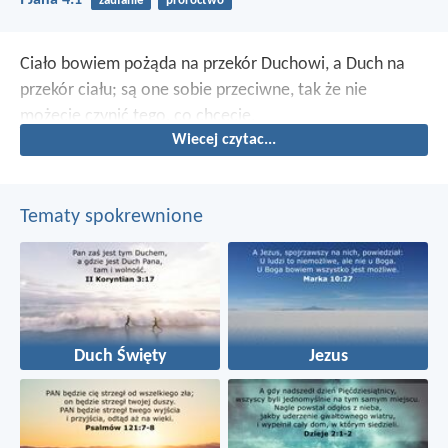
I Jana 4:1
zaufanie
proroctwo
Ciało bowiem pożąda na przekór Duchowi, a Duch na
przekór ciału; są one sobie przeciwne, tak że nie
możecie czynić tego, co chcecie.
Wiecej czytac...
Tematy spokrewnione
Duch Święty
Jezus