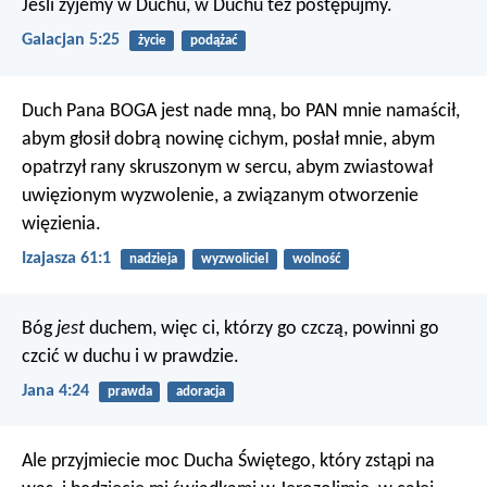
Jeśli żyjemy w Duchu, w Duchu też postępujmy.
Galacjan 5:25
życie
podążać
Duch Pana BOGA jest nade mną,
bo PAN mnie namaścił,
abym głosił dobrą nowinę cichym,
posłał mnie, abym
opatrzył rany skruszonym w sercu,
abym zwiastował
uwięzionym wyzwolenie,
a związanym otworzenie
więzienia.
Izajasza 61:1
nadzieja
wyzwoliciel
wolność
Bóg
jest
duchem, więc ci, którzy go czczą, powinni go
czcić w duchu i w prawdzie.
Jana 4:24
prawda
adoracja
Ale przyjmiecie moc Ducha Świętego, który zstąpi na