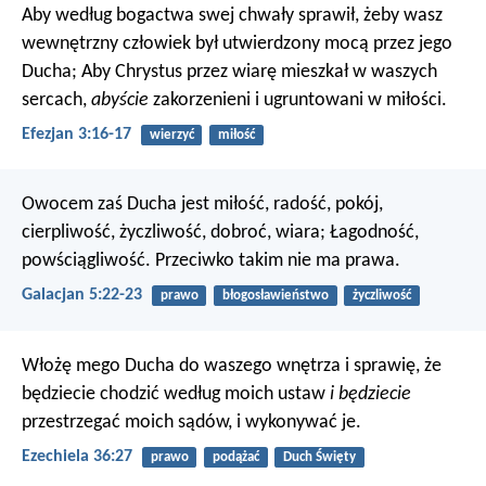
Aby według bogactwa swej chwały sprawił, żeby wasz
wewnętrzny człowiek był utwierdzony mocą przez jego
Ducha; Aby Chrystus przez wiarę mieszkał w waszych
sercach,
abyście
zakorzenieni i ugruntowani w miłości.
Efezjan 3:16-17
wierzyć
miłość
Owocem zaś Ducha jest miłość, radość, pokój,
cierpliwość, życzliwość, dobroć, wiara; Łagodność,
powściągliwość. Przeciwko takim nie ma prawa.
Galacjan 5:22-23
prawo
błogosławieństwo
życzliwość
Włożę mego Ducha do waszego wnętrza i sprawię, że
będziecie chodzić według moich ustaw
i będziecie
przestrzegać moich sądów, i wykonywać je.
Ezechiela 36:27
prawo
podążać
Duch Święty