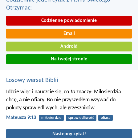
Codziennie jeden cytat z Pisma Swietego
Otrzymac:
Codzienne powiadomienie
Email
Android
Na twojej stronie
Losowy werset Biblii
Idźcie więc i nauczcie się, co
to
znaczy: Miłosierdzia
chcę, a nie ofiary. Bo nie przyszedłem wzywać do
pokuty sprawiedliwych, ale grzeszników.
Mateusza 9:13
miłosierdzie
sprawiedliwość
ofiara
Nastepny cytat!