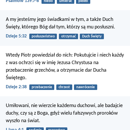
Psalmów 139:7-8
niebo
umierać
piekło
A my jesteśmy jego świadkami w tym, a także Duch
Święty, którego Bóg dał tym, którzy są mu posłuszni.
Dzieje 5:32
posłuszeństwo
otrzymać
Duch Święty
Wtedy Piotr powiedział do nich: Pokutujcie i niech każdy
z was ochrzci się w imię Jezusa Chrystusa na
przebaczenie grzechów, a otrzymacie dar Ducha
Świętego.
Dzieje 2:38
przebaczenie
chrzest
nawrócenie
Umiłowani, nie wierzcie każdemu duchowi, ale badajcie
duchy, czy są z Boga, gdyż wielu fałszywych proroków
wyszło na świat.