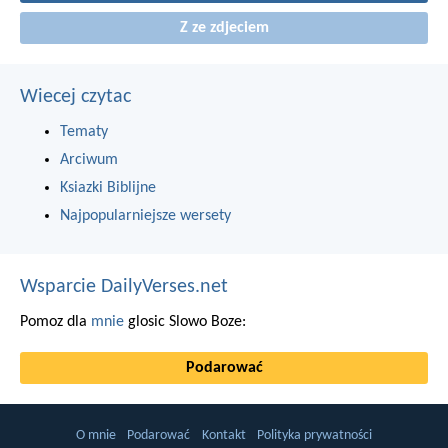
Z ze zdjeciem
Wiecej czytac
Tematy
Arciwum
Ksiazki Biblijne
Najpopularniejsze wersety
Wsparcie DailyVerses.net
Pomoz dla
mnie
glosic Slowo Boze:
Podarować
O mnie
Podarować
Kontakt
Polityka prywatności