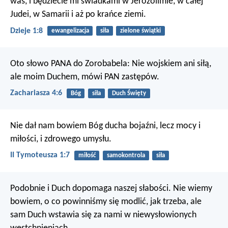
was, i będziecie mi świadkami w Jerozolimie, w całej
Judei, w Samarii i aż po krańce ziemi.
Dzieje 1:8
ewangelizacja
siła
zielone świątki
Oto słowo PANA do Zorobabela: Nie wojskiem ani siłą,
ale moim Duchem, mówi PAN zastępów.
Zachariasza 4:6
Bóg
siła
Duch Święty
Nie dał nam bowiem Bóg ducha bojaźni, lecz mocy i
miłości, i zdrowego umysłu.
II Tymoteusza 1:7
miłość
samokontrola
siła
Podobnie i Duch dopomaga naszej słabości. Nie wiemy
bowiem, o co powinniśmy się modlić, jak trzeba, ale
sam Duch wstawia się za nami w niewysłowionych