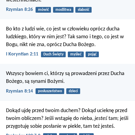
westchnieniach.
Rzymian 8:26
mówić
modlitwa
słabość
Bo kto z ludzi wie, co jest w człowieku oprócz ducha
ludzkiego, który w nim
jest
? Tak samo i tego, co jest w
Bogu, nikt nie zna, oprócz Ducha Bożego.
I Koryntian 2:11
Duch Święty
myśleć
pojąć
Wszyscy bowiem ci, którzy są prowadzeni przez Ducha
Bożego, są synami Bożymi.
Rzymian 8:14
posłuszeństwo
dzieci
Dokąd ujdę przed twoim duchem?
Dokąd ucieknę przed
twoim obliczem?
Jeśli wstąpię do nieba,
jesteś
tam;
jeśli
przygotuję sobie posłanie w piekle, tam też jesteś.