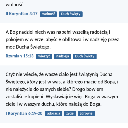
wolność.
II Koryntian 3:17
wolność
Duch Święty
A Bóg nadziei niech was napełni wszelką radością i
pokojem w wierze, abyście obfitowali w nadzieję przez
moc Ducha Świętego.
Rzymian 15:13
wierzyć
nadzieja
Duch Święty
Czyż nie wiecie, że wasze ciało jest świątynią Ducha
Świętego,
który
jest w was, a którego macie od Boga, i
nie należycie do samych siebie? Drogo bowiem
zostaliście kupieni. Wysławiajcie więc Boga w waszym
ciele i w waszym duchu, które należą do Boga.
I Koryntian 6:19-20
adoracja
życie
zdrowie