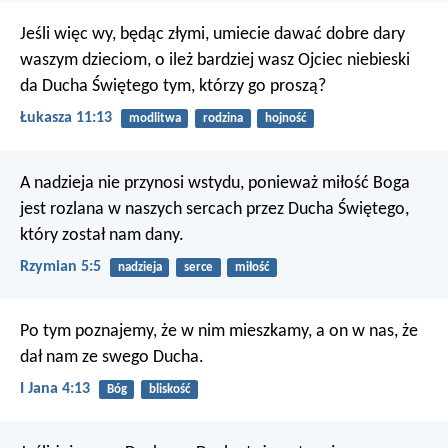
Jeśli więc wy, będąc złymi, umiecie dawać dobre dary
waszym dzieciom, o ileż bardziej wasz Ojciec niebieski
da Ducha Świętego tym, którzy go proszą?
Łukasza 11:13
modlitwa
rodzina
hojność
A nadzieja nie przynosi wstydu, ponieważ miłość Boga
jest rozlana w naszych sercach przez Ducha Świętego,
który został nam dany.
Rzymian 5:5
nadzieja
serce
miłość
Po tym poznajemy, że w nim mieszkamy, a on w nas, że
dał nam ze swego Ducha.
I Jana 4:13
Bóg
bliskość