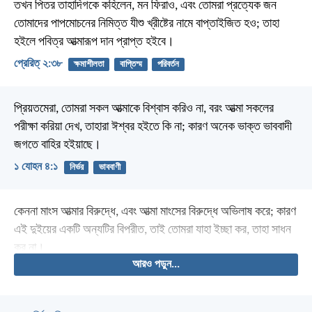
তখন পিতর তাহাদিগকে কহিলেন, মন ফিরাও, এবং তোমরা প্রত্যেক জন
তোমাদের পাপমোচনের নিমিত্ত যীশু খ্রীষ্টের নামে বাপ্তাইজিত হও; তাহা
হইলে পবিত্র আত্মারূপ দান প্রাপ্ত হইবে।
প্রেরিত্‌ ২:৩৮
ক্ষমাশীলতা
বাপ্তিস্ম
পরিবর্তন
প্রিয়তমেরা, তোমরা সকল আত্মাকে বিশ্বাস করিও না, বরং আত্মা সকলের
পরীক্ষা করিয়া দেখ, তাহারা ঈশ্বর হইতে কি না; কারণ অনেক ভাক্ত ভাববাদী
জগতে বাহির হইয়াছে।
১ যোহন ৪:১
নির্ভর
ভাববাণী
কেননা মাংস আত্মার বিরুদ্ধে, এবং আত্মা মাংসের বিরুদ্ধে অভিলাষ করে; কারণ
এই দুইয়ের একটি অন্যটির বিপরীত, তাই তোমরা যাহা ইচ্ছা কর, তাহা সাধন
কর না।
আরও পড়ুন...