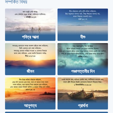
সম্পর্কিত বিষয়
পবিত্র আত্মা
যীশু
জীবন
পঞ্চাশত্তমীর দিন
আনুগত্য
প্রার্থনা