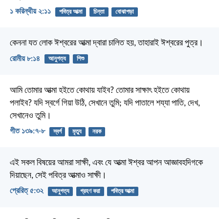
১ করিন্থীয় ২:১১
পবিত্র আত্মা
চিন্তা
বোঝাপড়া
কেননা যত লোক ঈশ্বরের আত্মা দ্বারা চালিত হয়, তাহারাই ঈশ্বরের পুত্র।
রোমীয় ৮:১৪
আনুগত্য
শিশু
আমি তোমার আত্মা হইতে কোথায় যাইব?
তোমার সাক্ষাৎ হইতে কোথায়
পলাইব?
যদি স্বর্গে গিয়া উঠি, সেখানে তুমি;
যদি পাতালে শয্যা পাতি, দেখ,
সেখানেও তুমি।
গীত ১৩৯:৭-৮
স্বর্গ
মৃত্যু
নরক
এই সকল বিষয়ের আমরা সাক্ষী, এবং যে আত্মা ঈশ্বর আপন আজ্ঞাবহদিগকে
দিয়াছেন, সেই পবিত্র আত্মাও সাক্ষী।
প্রেরিত্‌ ৫:৩২
আনুগত্য
গ্রহণ করা
পবিত্র আত্মা