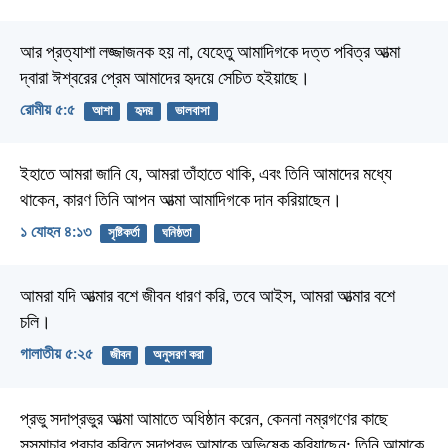
আর প্রত্যাশা লজ্জাজনক হয় না, যেহেতু আমাদিগকে দত্ত পবিত্র আত্মা
দ্বারা ঈশ্বরের প্রেম আমাদের হৃদয়ে সেচিত হইয়াছে।
রোমীয় ৫:৫
আশা
হৃদয়
ভালবাসা
ইহাতে আমরা জানি যে, আমরা তাঁহাতে থাকি, এবং তিনি আমাদের মধ্যে
থাকেন, কারণ তিনি আপন আত্মা আমাদিগকে দান করিয়াছেন।
১ যোহন ৪:১৩
সৃষ্টিকর্তা
ঘনিষ্ঠতা
আমরা যদি আত্মার বশে জীবন ধারণ করি, তবে আইস, আমরা আত্মার বশে
চলি।
গালাতীয় ৫:২৫
জীবন
অনুসরণ করা
প্রভু সদাপ্রভুর আত্মা আমাতে অধিষ্ঠান করেন, কেননা নম্রগণের কাছে
সুসমাচার প্রচার করিতে সদাপ্রভু আমাকে অভিষেক করিয়াছেন; তিনি আমাকে