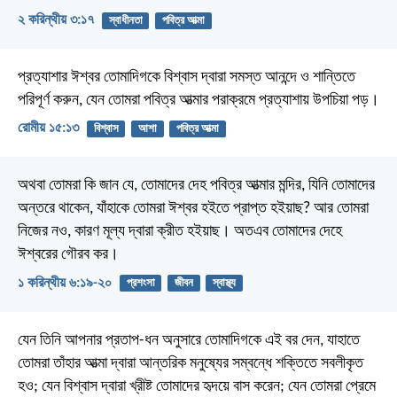
২ করিন্থীয় ৩:১৭
স্বাধীনতা
পবিত্র আত্মা
প্রত্যাশার ঈশ্বর তোমাদিগকে বিশ্বাস দ্বারা সমস্ত আনন্দে ও শান্তিতে
পরিপূর্ণ করুন, যেন তোমরা পবিত্র আত্মার পরাক্রমে প্রত্যাশায় উপচিয়া পড়।
রোমীয় ১৫:১৩
বিশ্বাস
আশা
পবিত্র আত্মা
অথবা তোমরা কি জান যে, তোমাদের দেহ পবিত্র আত্মার মন্দির, যিনি তোমাদের
অন্তরে থাকেন, যাঁহাকে তোমরা ঈশ্বর হইতে প্রাপ্ত হইয়াছ? আর তোমরা
নিজের নও, কারণ মূল্য দ্বারা ক্রীত হইয়াছ। অতএব তোমাদের দেহে
ঈশ্বরের গৌরব কর।
১ করিন্থীয় ৬:১৯-২০
প্রশংসা
জীবন
স্বাস্থ্য
যেন তিনি আপনার প্রতাপ-ধন অনুসারে তোমাদিগকে এই বর দেন, যাহাতে
তোমরা তাঁহার আত্মা দ্বারা আন্তরিক মনুষ্যের সম্বন্ধে শক্তিতে সবলীকৃত
হও; যেন বিশ্বাস দ্বারা খ্রীষ্ট তোমাদের হৃদয়ে বাস করেন; যেন তোমরা প্রেমে