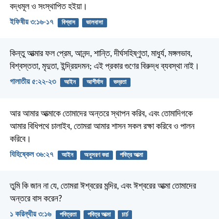
বদ্ধমূল ও সংস্থাপিত হইয়া।
ইফিষীয় ৩:১৬-১৭
বিশ্বাস
ভালবাসা
কিন্তু আত্মার ফল প্রেম, আনন্দ, শান্তি, দীর্ঘসহিষ্ণুতা, মাধুর্য, মঙ্গলভাব,
বিশ্বস্ততা, মৃদুতা, ইন্দ্রিয়দমন; এই প্রকার গুণের বিরুদ্ধ ব্যবস্থা নাই।
গালাতীয় ৫:২২-২৩
আইন
আশীর্বাদ
ভদ্রতা
আর আমার আত্মাকে তোমাদের অন্তরে স্থাপন করিব, এবং তোমাদিগকে
আমার বিধিপথে চালাইব, তোমরা আমার শাসন সকল রক্ষা করিবে ও পালন
করিবে।
যিহিষ্কেল ৩৬:২৭
আইন
অনুসরণ করা
পবিত্র আত্মা
তুমি কি জান না যে, তোমরা ঈশ্বরের মন্দির, এবং ঈশ্বরের আত্মা তোমাদের
অন্তরে বাস করেন?
১ করিন্থীয় ৩:১৬
পবিত্রতা
পবিত্র আত্মা
চার্চ