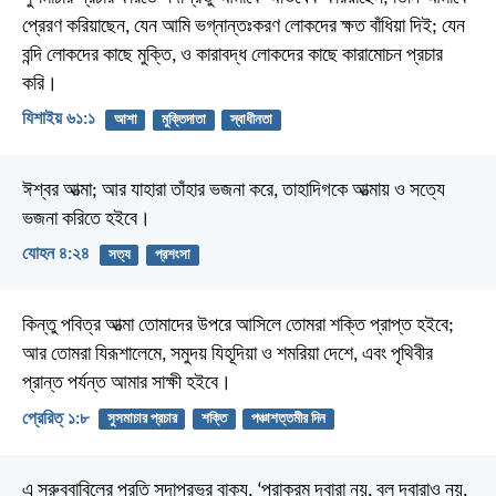
প্রেরণ করিয়াছেন, যেন আমি ভগ্নান্তঃকরণ লোকদের ক্ষত বাঁধিয়া দিই; যেন
বন্দি লোকদের কাছে মুক্তি, ও কারাবদ্ধ লোকদের কাছে কারামোচন প্রচার
করি।
যিশাইয় ৬১:১
আশা
মুক্তিদাতা
স্বাধীনতা
ঈশ্বর আত্মা; আর যাহারা তাঁহার ভজনা করে, তাহাদিগকে আত্মায় ও সত্যে
ভজনা করিতে হইবে।
যোহন ৪:২৪
সত্য
প্রশংসা
কিন্তু পবিত্র আত্মা তোমাদের উপরে আসিলে তোমরা শক্তি প্রাপ্ত হইবে;
আর তোমরা যিরূশালেমে, সমুদয় যিহূদিয়া ও শমরিয়া দেশে, এবং পৃথিবীর
প্রান্ত পর্যন্ত আমার সাক্ষী হইবে।
প্রেরিত্‌ ১:৮
সুসমাচার প্রচার
শক্তি
পঞ্চাশত্তমীর দিন
এ সরুব্বাবিলের প্রতি সদাপ্রভুর বাক্য, ‘পরাক্রম দ্বারা নয়, বল দ্বারাও নয়,