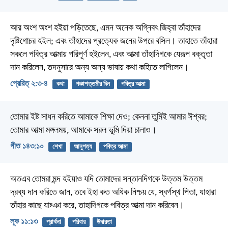
আর অংশ অংশ হইয়া পড়িতেছে, এমন অনেক অগ্নিবৎ জিহ্বা তাঁহাদের
দৃষ্টিগোচর হইল; এবং তাঁহাদের প্রত্যেক জনের উপরে বসিল। তাহাতে তাঁহারা
সকলে পবিত্র আত্মায় পরিপূর্ণ হইলেন, এবং আত্মা তাঁহাদিগকে যেরূপ বক্তৃতা
দান করিলেন, তদনুসারে অন্য অন্য ভাষায় কথা কহিতে লাগিলেন।
প্রেরিত্‌ ২:৩-৪
কথা
পঞ্চাশত্তমীর দিন
পবিত্র আত্মা
তোমার ইষ্ট সাধন করিতে আমাকে শিক্ষা দেও;
কেননা তুমিই আমার ঈশ্বর;
তোমার আত্মা মঙ্গলময়, আমাকে সরল ভূমি দিয়া চালাও।
গীত ১৪৩:১০
শেখা
আনুগত্য
পবিত্র আত্মা
অতএব তোমরা মন্দ হইয়াও যদি তোমাদের সন্তানদিগকে উত্তম উত্তম
দ্রব্য দান করিতে জান, তবে ইহা কত অধিক নিশ্চয় যে, স্বর্গস্থ পিতা, যাহারা
তাঁহার কাছে যাচ্ঞা করে, তাহাদিগকে পবিত্র আত্মা দান করিবেন।
লূক ১১:১৩
প্রার্থনা
পরিবার
উদারতা