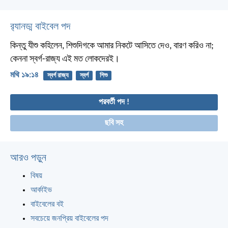
র‌্যানড্ম বাইবেল পদ
কিন্তু যীশু কহিলেন, শিশুদিগকে আমার নিকটে আসিতে দেও, বারণ করিও না;
কেননা স্বর্গ-রাজ্য এই মত লোকদেরই।
মথি ১৯:১৪
স্বর্গ রাজ্য
স্বর্গ
শিশু
পরবর্তী পদ !
ছবি সহ
আরও পড়ুন
বিষয়
আর্কাইভ
বাইবেলের বই
সবচেয়ে জনপ্রিয় বাইবেলের পদ