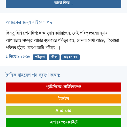
আরো বিষয়...
আজকের জন্য বাইবেল পদ
কিন্তু যিনি তোমাদিগকে আহ্বান করিয়াছেন, সেই পবিত্রতমের ন্যায়
আপনারাও সমস্ত আচার ব্যবহারে পবিত্র হও; কেননা লেখা আছে, ‘‘তোমরা
পবিত্র হইবে, কারণ আমি পবিত্র”।
১ পিতর ১:১৫-১৬
পবিত্রতা
জীবন
আহ্বান করা
দৈনিক বাইবেল পদ গ্রহণ করুন:
প্রতিদিনের নোটিফিকেশন
ইমেইল
Android
আপনার ওয়েবসাইটে