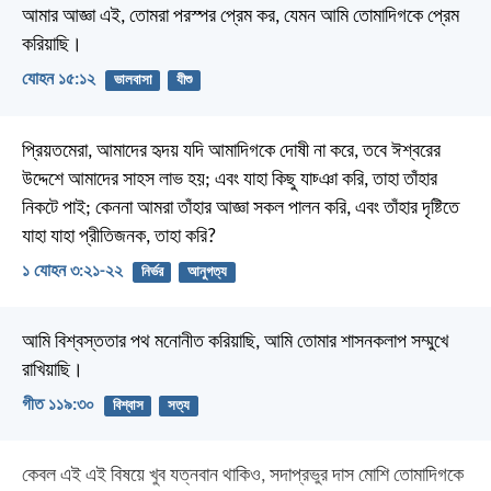
আমার আজ্ঞা এই, তোমরা পরস্পর প্রেম কর, যেমন আমি তোমাদিগকে প্রেম
করিয়াছি।
যোহন ১৫:১২
ভালবাসা
যীশু
প্রিয়তমেরা, আমাদের হৃদয় যদি আমাদিগকে দোষী না করে, তবে ঈশ্বরের
উদ্দেশে আমাদের সাহস লাভ হয়; এবং যাহা কিছু যাচ্ঞা করি, তাহা তাঁহার
নিকটে পাই; কেননা আমরা তাঁহার আজ্ঞা সকল পালন করি, এবং তাঁহার দৃষ্টিতে
যাহা যাহা প্রীতিজনক, তাহা করি?
১ যোহন ৩:২১-২২
নির্ভর
আনুগত্য
আমি বিশ্বস্ততার পথ মনোনীত করিয়াছি,
আমি তোমার শাসনকলাপ সম্মুখে
রাখিয়াছি।
গীত ১১৯:৩০
বিশ্বাস
সত্য
কেবল এই এই বিষয়ে খুব যত্নবান থাকিও, সদাপ্রভুর দাস মোশি তোমাদিগকে