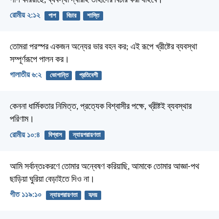
পাপ করিয়াছে, ব্যবস্থা দ্বারাই তাহাদের বিচার করা যাইবে।
রোমীয় ২:১২
পাপ
বিচার
শাস্তি
তোমরা পরস্পর একজন অন্যের ভার বহন কর; এই রূপে খ্রীষ্টের ব্যবস্থা
সম্পূর্ণরূপে পালন কর।
গালাতীয় ৬:২
ভোগান্তি
প্রতিবেশী
কেননা ধার্মিকতার নিমিত্ত, প্রত্যেক বিশ্বাসীর পক্ষে, খ্রীষ্টই ব্যবস্থার
পরিণাম।
রোমীয় ১০:৪
বিশ্বাস
ন্যায়পরায়ণতা
আমি সর্বান্তঃকরণে তোমার অন্বেষণ করিয়াছি,
আমাকে তোমার আজ্ঞা-পথ
ছাড়িয়া ঘুরিয়া বেড়াইতে দিও না।
গীত ১১৯:১০
ন্যায়পরায়ণতা
হৃদয়