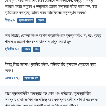
হে মনুষ্য, যাহা ভাল, তাহা তিনি তোমাকে জানাইয়াছেন; বস্তুতঃ ন্যায্য
আচরণ, দয়ায় অনুরাগ ও নম্রভাবে তোমার ঈশ্বরের সহিত গমনাগমন, ইহা
ব্যতিরেকে সদাপ্রভু তোমার কাছে আর কিসের অনুসন্ধান করেন?
মীখা ৬:৮
ন্যায়পরায়ণতা
নম্রতা
আর পিতারা, তোমরা আপন আপন সন্তানদিগকে ক্রুদ্ধ করিও না, বরং প্রভুর
শাসনে ও চেতনা প্রদানে তাহাদিগকে মানুষ করিয়া তুল।
ইফিষীয় ৬:৪
পরিবার
শিশু
কিন্তু বিচার জলবৎ প্রবাহিত হউক, ধার্মিকতা চিরপ্রবহমান স্রোতের ন্যায়
বহুক।
আমোষ ৫:২৪
ন্যায়পরায়ণতা
কারণ ব্যবস্থাবিহীন অবস্থায় যত লোক পাপ করিয়াছে, ব্যবস্থাবিহীন
অবস্থায় তাহাদের বিনাশও ঘটিবে; আর ব্যবস্থার অধীনে থাকিয়া যত লোক