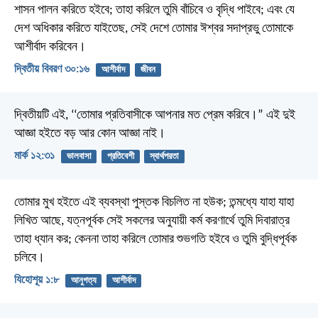
শাসন পালন করিতে হইবে; তাহা করিলে তুমি বাঁচিবে ও বৃদ্ধি পাইবে; এবং যে
দেশ অধিকার করিতে যাইতেছ, সেই দেশে তোমার ঈশ্বর সদাপ্রভু তোমাকে
আশীর্বাদ করিবেন।
দ্বিতীয় বিবরণ ৩০:১৬
আশীর্বাদ
জীবন
দ্বিতীয়টি এই, ‘‘তোমার প্রতিবাসীকে আপনার মত প্রেম করিবে।” এই দুই
আজ্ঞা হইতে বড় আর কোন আজ্ঞা নাই।
মার্ক ১২:৩১
ভালবাসা
প্রতিবেশী
স্বার্থপরতা
তোমার মুখ হইতে এই ব্যবস্থা পুস্তক বিচলিত না হউক; তন্মধ্যে যাহা যাহা
লিখিত আছে, যত্নপূর্বক সেই সকলের অনুযায়ী কর্ম করণার্থে তুমি দিবারাত্র
তাহা ধ্যান কর; কেননা তাহা করিলে তোমার শুভগতি হইবে ও তুমি বুদ্ধিপূর্বক
চলিবে।
যিহোশূয় ১:৮
আনুগত্য
আশীর্বাদ