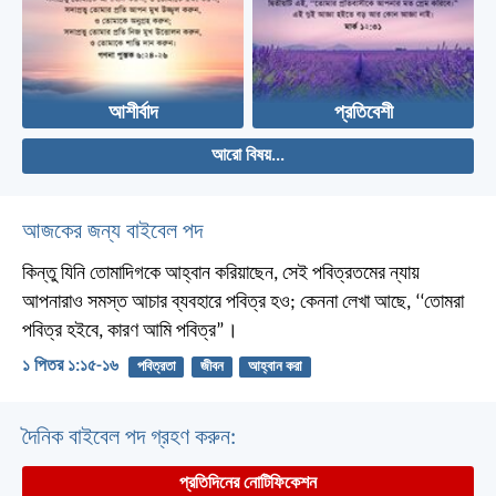
আশীর্বাদ
প্রতিবেশী
আরো বিষয়...
আজকের জন্য বাইবেল পদ
কিন্তু যিনি তোমাদিগকে আহ্বান করিয়াছেন, সেই পবিত্রতমের ন্যায়
আপনারাও সমস্ত আচার ব্যবহারে পবিত্র হও; কেননা লেখা আছে, ‘‘তোমরা
পবিত্র হইবে, কারণ আমি পবিত্র”।
১ পিতর ১:১৫-১৬
পবিত্রতা
জীবন
আহ্বান করা
দৈনিক বাইবেল পদ গ্রহণ করুন:
প্রতিদিনের নোটিফিকেশন