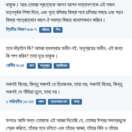
থাকুক। আর তোমরা প্রত্যেকে আপন আপন সন্তানগণকে এই সকল
যত্নপূর্বক শিক্ষা দিবে, এবং গৃহে বসিবার কিম্বা পথে চলিবার সময়ে এবং শয়ন
কিম্বা গাত্রোত্থান কালে ঐ সমস্ত বিষয়ে কথোপকথন করিবে।
দ্বিতীয় বিবরণ ৬:৬-৭
পরিবার
শিশু
তবে দাঁড়াইল কি? আমরা ব্যবস্থার অধীন নই, অনুগ্রহের অধীন, এই জন্য
কি পাপ করিব? তাহা দূরে থাকুক।
রোমীয় ৬:১৫
পাপ
অনুগ্রহ
স্বাধীনতা
সকলই বিধেয়, কিন্তু সকলই যে হিতজনক, তাহা নয়; সকলই বিধেয়, কিন্তু
সকলই যে গাঁথিয়া তুলে, তাহা নয়।
১ করিন্থীয় ১০:২৩
মঙ্গল
ন্যায়পরায়ণতা
খাদ্য
ফলতঃ আমি অদ্য তোমাকে এই আজ্ঞা দিতেছি যে, তোমার ঈশ্বর সদাপ্রভুকে
প্রেম করিতে, তাঁহার পথে চলিতে এবং তাঁহার আজ্ঞা, তাঁহার বিধি ও তাঁহার