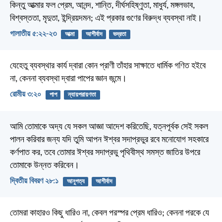
কিন্তু আত্মার ফল প্রেম, আনন্দ, শান্তি, দীর্ঘসহিষ্ণুতা, মাধুর্য, মঙ্গলভাব,
বিশ্বস্ততা, মৃদুতা, ইন্দ্রিয়দমন; এই প্রকার গুণের বিরুদ্ধ ব্যবস্থা নাই।
গালাতীয় ৫:২২-২৩
আত্মা
আশীর্বাদ
ভদ্রতা
যেহেতু ব্যবস্থার কার্য দ্বারা কোন প্রাণী তাঁহার সাক্ষাতে ধার্মিক গণিত হইবে
না, কেননা ব্যবস্থা দ্বারা পাপের জ্ঞান জন্মে।
রোমীয় ৩:২০
পাপ
ন্যায়পরায়ণতা
আমি তোমাকে অদ্য যে সকল আজ্ঞা আদেশ করিতেছি, যত্নপূর্বক সেই সকল
পালন করিবার জন্য যদি তুমি আপন ঈশ্বর সদাপ্রভুর রবে মনোযোগ সহকারে
কর্ণপাত কর, তবে তোমার ঈশ্বর সদাপ্রভু পৃথিবীস্থ সমস্ত জাতির উপরে
তোমাকে উন্নত করিবেন।
দ্বিতীয় বিবরণ ২৮:১
আনুগত্য
আশীর্বাদ
তোমরা কাহারও কিছু ধারিও না, কেবল পরস্পর প্রেম ধারিও; কেননা পরকে যে