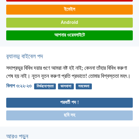
ইমেইল
Android
আপনার ওয়েবসাইটে
র‌্যানড্ম বাইবেল পদ
সদাপ্রভুর বিবিধ দয়ার গুণে আমরা নষ্ট হই নাই;
কেননা তাঁহার বিবিধ করুণা
শেষ হয় নাই।
নূতন নূতন করুণা প্রতি প্রভাতে! তোমার বিশ্বস্ততা মহৎ।
বিলাপ ৩:২২-২৩
নির্ভরযোগ্যতা
ভালবাসা
সমবেদনা
পরবর্তী পদ !
ছবি সহ
আরও পড়ুন