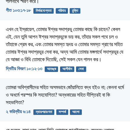
পালনার্থে স্মরণ করে।
গীত ১০৩:১৭-১৮
নির্ভরযোগ্যতা
পরিবার
চুক্তি
এখন হে ইস্রায়েল, তোমার ঈশ্বর সদাপ্রভু তোমার কাছে কি চাহেন? কেবল
এই, যেন তুমি আপন ঈশ্বর সদাপ্রভুকে ভয় কর, তাঁহার সকল পথে চল ও
তাঁহাকে প্রেম কর, এবং তোমার সমস্ত হৃদয় ও তোমার সমস্ত প্রাণের সহিত
তোমার ঈশ্বর সদাপ্রভুর সেবা কর, অদ্য আমি তোমার মঙ্গলার্থে সদাপ্রভুর যে
যে আজ্ঞা ও বিধি তোমাকে দিতেছি, সেই সকল যেন পালন কর।
দ্বিতীয় বিবরণ ১০:১২-১৩
আতঙ্ক
আশীর্বাদ
সেবা
তোমরা অবিশ্বাসীদের সহিত অসমভাবে জোঁয়ালিতে বদ্ধ হইও না; কেননা ধর্মে
ও অধর্মে পরস্পর কি সহযোগিতা? অন্ধকারের সহিত দীপ্তিরই বা কি
সহভাগিতা?
২ করিন্থীয় ৬:১৪
ন্যায়পরায়ণতা
সম্পর্ক
আলো