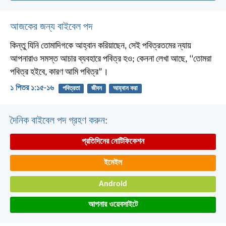
আজকের জন্য বাইবেল পদ
কিন্তু যিনি তোমাদিগকে আহ্বান করিয়াছেন, সেই পবিত্রতমের ন্যায়
আপনারাও সমস্ত আচার ব্যবহারে পবিত্র হও; কেননা লেখা আছে, ‘‘তোমরা
পবিত্র হইবে, কারণ আমি পবিত্র”।
১ পিতর ১:১৫-১৬
পবিত্রতা
জীবন
আহ্বান করা
দৈনিক বাইবেল পদ গ্রহণ করুন:
প্রতিদিনের নোটিফিকেশন
ইমেইল
Android
আপনার ওয়েবসাইটে