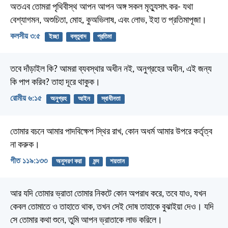
অতএব তোমরা পৃথিবীস্থ আপন আপন অঙ্গ সকল মৃত্যুসাৎ কর- যথা
বেশ্যাগমন, অশুচিতা, মোহ, কুঅভিলাষ, এবং লোভ, ইহা ত প্রতিমাপূজা।
কলসীয় ৩:৫
ইচ্ছা
বস্তুবাদ
প্রতিমা
তবে দাঁড়াইল কি? আমরা ব্যবস্থার অধীন নই, অনুগ্রহের অধীন, এই জন্য
কি পাপ করিব? তাহা দূরে থাকুক।
রোমীয় ৬:১৫
অনুগ্রহ
আইন
স্বাধীনতা
তোমার বচনে আমার পাদবিক্ষেপ স্থির রাখ,
কোন অধর্ম আমার উপরে কর্তৃত্ব
না করুক।
গীত ১১৯:১৩৩
অনুসরণ করা
মন্দ
শয়তান
আর যদি তোমার ভ্রাতা তোমার নিকটে কোন অপরাধ করে, তবে যাও, যখন
কেবল তোমাতে ও তাহাতে থাক, তখন সেই দোষ তাহাকে বুঝাইয়া দেও। যদি
সে তোমার কথা শুনে, তুমি আপন ভ্রাতাকে লাভ করিলে।