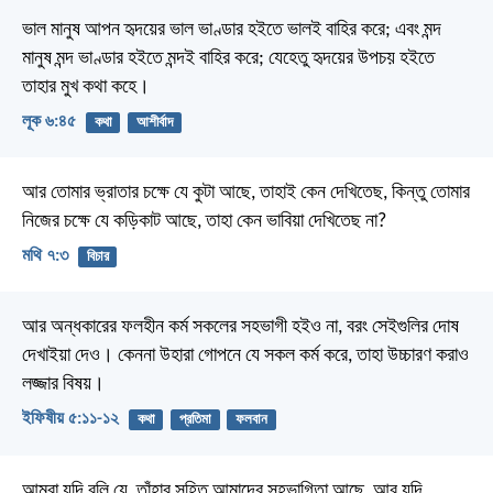
ভাল মানুষ আপন হৃদয়ের ভাল ভাণ্ডার হইতে ভালই বাহির করে; এবং মন্দ
মানুষ মন্দ ভাণ্ডার হইতে মন্দই বাহির করে; যেহেতু হৃদয়ের উপচয় হইতে
তাহার মুখ কথা কহে।
লূক ৬:৪৫
কথা
আশীর্বাদ
আর তোমার ভ্রাতার চক্ষে যে কুটা আছে, তাহাই কেন দেখিতেছ, কিন্তু তোমার
নিজের চক্ষে যে কড়িকাট আছে, তাহা কেন ভাবিয়া দেখিতেছ না?
মথি ৭:৩
বিচার
আর অন্ধকারের ফলহীন কর্ম সকলের সহভাগী হইও না, বরং সেইগুলির দোষ
দেখাইয়া দেও। কেননা উহারা গোপনে যে সকল কর্ম করে, তাহা উচ্চারণ করাও
লজ্জার বিষয়।
ইফিষীয় ৫:১১-১২
কথা
প্রতিমা
ফলবান
আমরা যদি বলি যে, তাঁহার সহিত আমাদের সহভাগিতা আছে, আর যদি