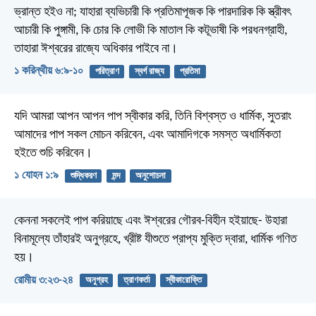
ভ্রান্ত হইও না; যাহারা ব্যভিচারী কি প্রতিমাপূজক কি পারদারিক কি স্ত্রীবৎ
আচারী কি পুঙ্গামী, কি চোর কি লোভী কি মাতাল কি কটূভাষী কি পরধনগ্রাহী,
তাহারা ঈশ্বরের রাজ্যে অধিকার পাইবে না।
১ করিন্থীয় ৬:৯-১০
পরিত্রাণ
স্বর্গ রাজ্য
প্রতিমা
যদি আমরা আপন আপন পাপ স্বীকার করি, তিনি বিশ্বস্ত ও ধার্মিক, সুতরাং
আমাদের পাপ সকল মোচন করিবেন, এবং আমাদিগকে সমস্ত অধার্মিকতা
হইতে শুচি করিবেন।
১ যোহন ১:৯
শুদ্ধিকরণ
মন্দ
অনুশোচনা
কেননা সকলেই পাপ করিয়াছে এবং ঈশ্বরের গৌরব-বিহীন হইয়াছে- উহারা
বিনামূল্যে তাঁহারই অনুগ্রহে, খ্রীষ্ট যীশুতে প্রাপ্য মুক্তি দ্বারা, ধার্মিক গণিত
হয়।
রোমীয় ৩:২৩-২৪
অনুগ্রহ
ত্রাণকর্তা
স্বীকারোক্তি