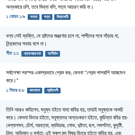
অন্ধকারে চলি, তবে মিথ্যা বলি, সত্য আচরণ করি না।
১ যোহন ১:৬
সততা
সত্য
মিথ্যাবাদী
ধন্য সেই ব্যক্তি,
যে দুষ্টদের মন্ত্রণায় চলে না,
পাপীদের পথে দাঁড়ায় না,
নিন্দুকদের সভায় বসে না।
গীত ১:১
ন্যায়পরায়ণতা
আশীর্বাদ
সর্বাপেক্ষা পরস্পর একাপ্রভাবে প্রেম কর; কেননা ‘‘প্রেম পাপরাশি আচ্ছাদন
করে।”
১ পিতর ৪:৮
ভালবাসা
প্রতিবেশী
তিনি আরও কহিলেন, মনুষ্য হইতে যাহা বাহির হয়, তাহাই মনুষ্যকে অশুচি
করে। কেননা ভিতর হইতে, মনুষ্যদের অন্তঃকরণ হইতে, কুচিন্তা বহির হয়-
বেশ্যাগমন, চৌর্য, নরহত্যা, ব্যভিচার, লোভ, দুষ্টতা, ছল, লমপটতা, কুদৃষ্টি,
নিন্দা, অভিমান ও মূর্খতা; এই সকল মন্দ বিষয় ভিতর হইতে বাহির হয়, এবং