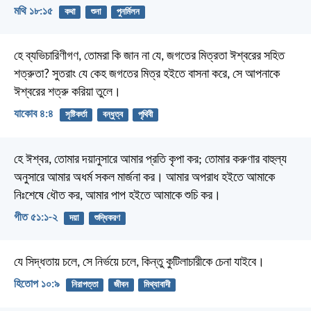
মথি ১৮:১৫
কথা
শুনা
পুনর্মিলন
হে ব্যভিচারিণীগণ, তোমরা কি জান না যে, জগতের মিত্রতা ঈশ্বরের সহিত
শত্রুতা? সুতরাং যে কেহ জগতের মিত্র হইতে বাসনা করে, সে আপনাকে
ঈশ্বরের শত্রু করিয়া তুলে।
যাকোব ৪:৪
সৃষ্টিকর্তা
বন্ধুত্ব
পৃথিবী
হে ঈশ্বর, তোমার দয়ানুসারে আমার প্রতি কৃপা কর;
তোমার করুণার বাহুল্য
অনুসারে
আমার অধর্ম সকল মার্জনা কর।
আমার অপরাধ হইতে আমাকে
নিঃশেষে ধৌত কর,
আমার পাপ হইতে আমাকে শুচি কর।
গীত ৫১:১-২
দয়া
শুদ্ধিকরণ
যে সিদ্ধতায় চলে, সে নির্ভয়ে চলে,
কিন্তু কুটিলাচারীকে চেনা যাইবে।
হিতোপ ১০:৯
নিরাপত্তা
জীবন
মিথ্যাবাদী