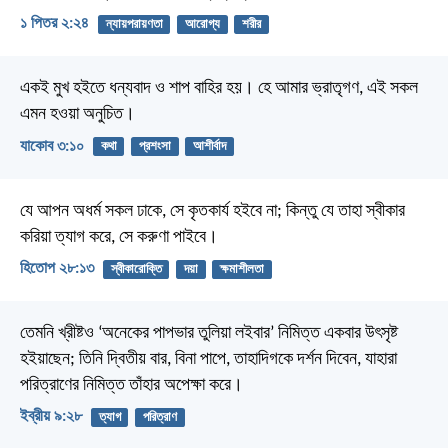
১ পিতর ২:২৪
ন্যায়পরায়ণতা
আরোগ্য
শরীর
একই মুখ হইতে ধন্যবাদ ও শাপ বাহির হয়। হে আমার ভ্রাতৃগণ, এই সকল
এমন হওয়া অনুচিত।
যাকোব ৩:১০
কথা
প্রশংসা
আশীর্বাদ
যে আপন অধর্ম সকল ঢাকে, সে কৃতকার্য হইবে না;
কিন্তু যে তাহা স্বীকার
করিয়া ত্যাগ করে, সে করুণা পাইবে।
হিতোপ ২৮:১৩
স্বীকারোক্তি
দয়া
ক্ষমাশীলতা
তেমনি খ্রীষ্টও ‘অনেকের পাপভার তুলিয়া লইবার’ নিমিত্ত একবার উৎসৃষ্ট
হইয়াছেন; তিনি দ্বিতীয় বার, বিনা পাপে, তাহাদিগকে দর্শন দিবেন, যাহারা
পরিত্রাণের নিমিত্ত তাঁহার অপেক্ষা করে।
ইব্রীয় ৯:২৮
ত্যাগ
পরিত্রাণ