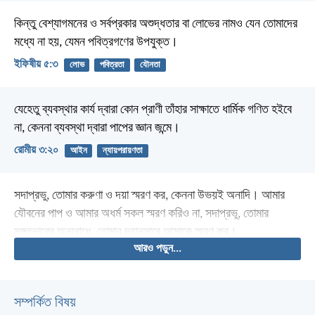
কিন্তু বেশ্যাগমনের ও সর্বপ্রকার অশুদ্ধতার বা লোভের নামও যেন তোমাদের
মধ্যে না হয়, যেমন পবিত্রগণের উপযুক্ত।
ইফিষীয় ৫:৩
লোভ
পবিত্রতা
যৌনতা
যেহেতু ব্যবস্থার কার্য দ্বারা কোন প্রাণী তাঁহার সাক্ষাতে ধার্মিক গণিত হইবে
না, কেননা ব্যবস্থা দ্বারা পাপের জ্ঞান জন্মে।
রোমীয় ৩:২০
আইন
ন্যায়পরায়ণতা
সদাপ্রভু, তোমার করুণা ও দয়া স্মরণ কর,
কেননা উভয়ই অনাদি।
আমার
যৌবনের পাপ ও আমার অধর্ম সকল স্মরণ করিও না,
সদাপ্রভু, তোমার
মঙ্গলভাবের অনুরোধে,
তোমার দয়ানুসারে আমাকে স্মরণ কর।
আরও পড়ুন...
সম্পর্কিত বিষয়