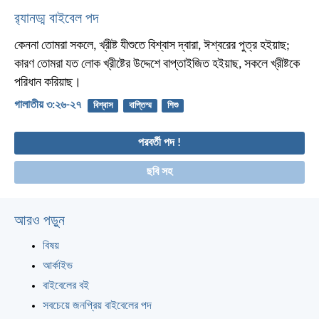
র‌্যানড্ম বাইবেল পদ
কেননা তোমরা সকলে, খ্রীষ্ট যীশুতে বিশ্বাস দ্বারা, ঈশ্বরের পুত্র হইয়াছ;
কারণ তোমরা যত লোক খ্রীষ্টের উদ্দেশে বাপ্তাইজিত হইয়াছ, সকলে খ্রীষ্টকে
পরিধান করিয়াছ।
গালাতীয় ৩:২৬-২৭
বিশ্বাস
বাপ্তিস্ম
শিশু
পরবর্তী পদ !
ছবি সহ
আরও পড়ুন
বিষয়
আর্কাইভ
বাইবেলের বই
সবচেয়ে জনপ্রিয় বাইবেলের পদ