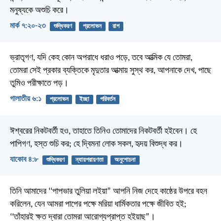
মনুষ্যকে অশুচি করে।
মার্ক ৭:২০-২৩
শুদ্ধিকরণ
প্রলোভন
রাগ
ভ্রাতৃগণ, যদি কেহ কোন অপরাধে ধরাও পড়ে, তবে আত্মিক যে তোমরা,
তোমরা সেই প্রকার ব্যক্তিকে মৃদুতার আত্মায় সুস্থ কর, আপনাকে দেখ, পাছে
তুমিও পরীক্ষাতে পড়।
গালাতীয় ৬:১
প্রলোভন
ইচ্ছা
পরিবর্তন
ঈশ্বরের নিকটবর্তী হও, তাহাতে তিনিও তোমাদের নিকটবর্তী হইবেন। হে
পাপিগণ, হস্ত শুচি কর; হে দ্বিমনা লোক সকল, হৃদয় বিশুদ্ধ কর।
যাকোব ৪:৮
শুদ্ধিকরণ
ন্যায়পরায়ণতা
অনুশোচনা
তিনি আমাদের ‘‘পাপভার তুলিয়া লইয়া” আপনি নিজ দেহে কাষ্ঠের উপরে বহন
করিলেন, যেন আমরা পাপের পক্ষে মরিয়া ধার্মিকতার পক্ষে জীবিত হই;
‘‘তাঁহারই ক্ষত দ্বারা তোমরা আরোগ্যপ্রাপ্ত হইয়াছ”।