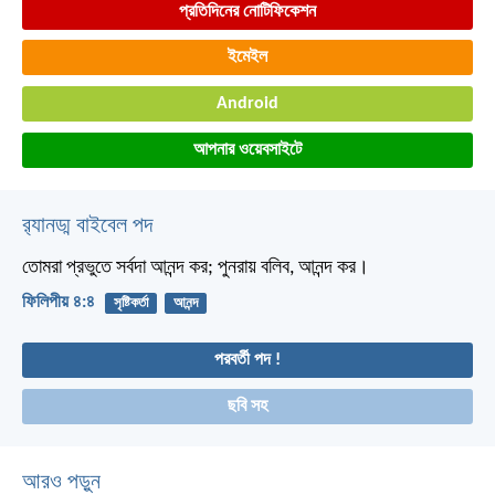
প্রতিদিনের নোটিফিকেশন
ইমেইল
Android
আপনার ওয়েবসাইটে
র‌্যানড্ম বাইবেল পদ
তোমরা প্রভুতে সর্বদা আনন্দ কর; পুনরায় বলিব, আনন্দ কর।
ফিলিপীয় ৪:৪
সৃষ্টিকর্তা
আনন্দ
পরবর্তী পদ !
ছবি সহ
আরও পড়ুন