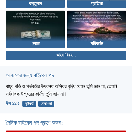
বস্তুবাদ
প্রতিমা
লোভ
পরিবর্তন
আরো বিষয়...
আজকের জন্য বাইবেল পদ
বায়ুর গতি ও গর্ভবতীর উদরস্থ অস্থির বৃদ্ধি যেমন তুমি জান না, তেমনি
সর্বসাধক ঈশ্বরের কার্যও তুমি জান না।
উপ ১১:৫
সৃষ্টিকর্তা
বোঝাপড়া
দৈনিক বাইবেল পদ গ্রহণ করুন: