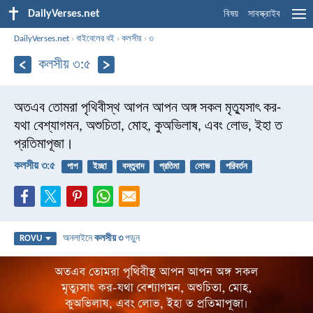
DailyVerses.net
বিষয়
সাবস্ক্রাইব
DailyVerses.net
›
বাইবেলের বই
›
কলসীয়
›
৩
কলসীয় ৩:৫
অতএব তোমরা পৃথিবীস্থ আপন আপন অঙ্গ সকল মৃত্যুসাৎ কর-
যথা বেশ্যাগমন, অশুচিতা, মোহ, কুঅভিলাষ, এবং লোভ, ইহা ত
প্রতিমাপূজা।
কলসীয় ৩:৫
পাপ
ইচ্ছা
বস্তুবাদ
প্রতিমা
লোভ
পরিবর্তন
অনলাইনে
কলসীয় ৩
পড়ুন
ROVU