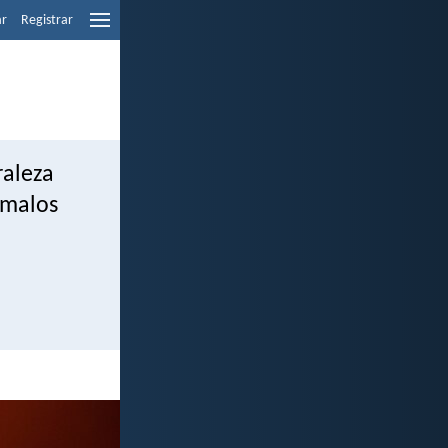
ar
Registrar
raleza
 malos