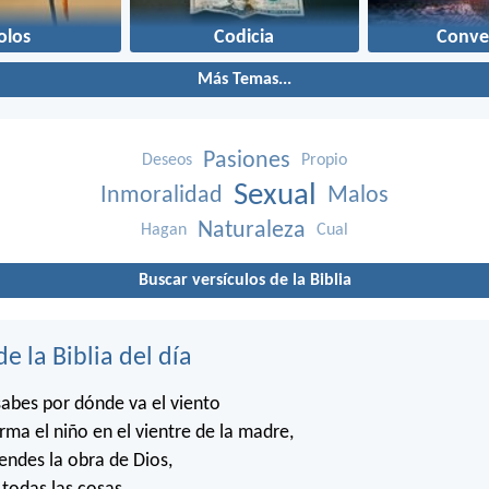
olos
Codicia
Conve
Más Temas...
Pasiones
Deseos
Propio
Sexual
Inmoralidad
Malos
Naturaleza
Hagan
Cual
Buscar versículos de la Biblia
de la Biblia del día
abes por dónde va el viento
rma el niño en el vientre de la madre,
ndes la obra de Dios,