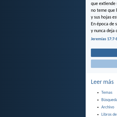
que extiende s
no teme que l
y sus hojas e
En época de s
y nunca deja 
Jeremías 17:7-
Leer más
Temas
Búsqued
Archivo
Libros de