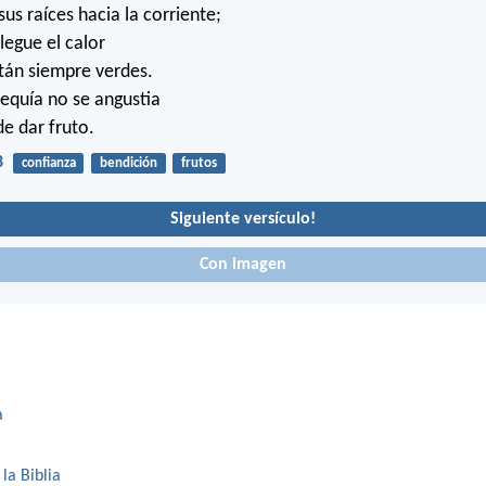
us raíces hacia la corriente;
legue el calor
stán siempre verdes.
equía no se angustia
de dar fruto.
8
confianza
bendición
frutos
Siguiente versículo!
Con imagen
a
 la Biblia