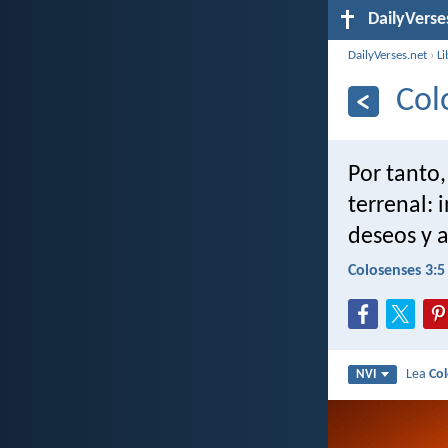
DailyVerse
DailyVerses.net
›
Li
Col
Por tanto,
terrenal: 
deseos y av
Colosenses 3:5
Lea
Co
NVI