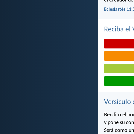
el Creador de
Eclesiastés 11:
Reciba el 
Versículo 
Bendito el ho
y pone su con
Será como un 