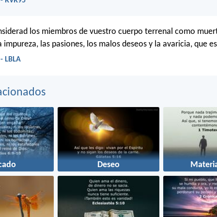
 - RVR95
nsiderad los miembros de vuestro cuerpo terrenal como muert
a impureza, las pasiones, los malos deseos y la avaricia, que es
 - LBLA
acionados
cado
Deseo
Materi