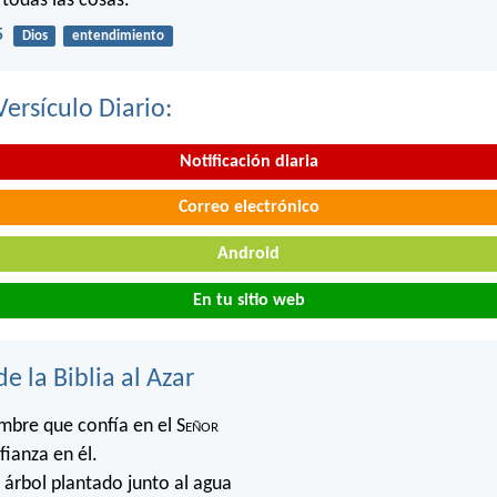
 todas las cosas.
5
Dios
entendimiento
Versículo Diario:
Notificación diaria
Correo electrónico
Android
En tu sitio web
de la Biblia al Azar
mbre que confía en el S
eñor
fianza en él.
árbol plantado junto al agua