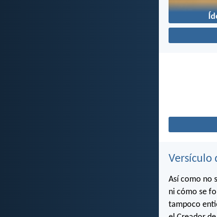
Íd
Versículo 
Así como no s
ni cómo se fo
tampoco entie