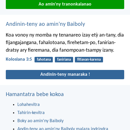
Ao amin'ny tranonkalanao
Andinin-teny ao amin'ny Baiboly
Koa vonoy ny momba ny tenanareo izay etỳ an-tany, dia
fijangajangana, fahalotoana, firehetam-po, fanirian-
dratsy ary fieremana, dia fanompoan-tsampy izany.
Kolosiana 3:5
fahotana
faniriana
fitiavan-karena
Andinin-teny manaraka !
Hamantatra bebe kokoa
Lohahevitra
Tahirin-kevitra
Boky ao amin'ny Baiboly
Andin-teny ao amin'ny Baiboly malaza indrindra