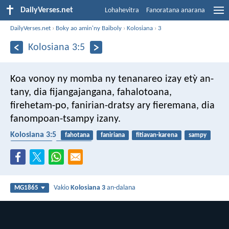
DailyVerses.net
Lohahevitra
Fanoratana anarana
DailyVerses.net
›
Boky ao amin'ny Baiboly
›
Kolosiana
›
3
Kolosiana 3:5
Koa vonoy ny momba ny tenanareo izay etỳ an-
tany, dia fijangajangana, fahalotoana,
firehetam-po, fanirian-dratsy ary fieremana, dia
fanompoan-tsampy izany.
Kolosiana 3:5
fahotana
faniriana
fitiavan-karena
sampy
fitiavan-bola
fiovam-po
Vakio
Kolosiana 3
an-dalana
MG1865