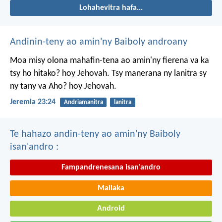
Lohahevitra hafa...
Andinin-teny ao amin'ny Baiboly androany
Moa misy olona mahafin-tena ao amin'ny fierena va ka
tsy ho hitako? hoy Jehovah. Tsy manerana ny lanitra sy
ny tany va Aho? hoy Jehovah.
Jeremia 23:24
Andriamanitra
lanitra
Te hahazo andin-teny ao amin'ny Baiboly
isan'andro :
Fampandrenesana isan'andro
Mailaka
Android