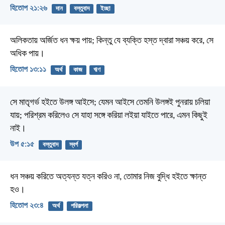
হিতোপ ২১:২৬
দান
বস্তুবাদ
ইচ্ছা
অলিকতায় অর্জিত ধন ক্ষয় পায়;
কিন্তু যে ব্যক্তি হস্ত দ্বারা সঞ্চয় করে, সে
অধিক পায়।
হিতোপ ১৩:১১
অর্থ
কাজ
ঋণ
সে মাতৃগর্ভ হইতে উলঙ্গ আইসে; যেমন আইসে তেমনি উলঙ্গই পুনরায় চলিয়া
যায়; পরিশ্রম করিলেও সে যাহা সঙ্গে করিয়া লইয়া যাইতে পারে, এমন কিছুই
নাই।
উপ ৫:১৫
বস্তুবাদ
স্বর্গ
ধন সঞ্চয় করিতে অত্যন্ত যত্ন করিও না,
তোমার নিজ বুদ্ধি হইতে ক্ষান্ত
হও।
হিতোপ ২৩:৪
অর্থ
পরিকল্পনা