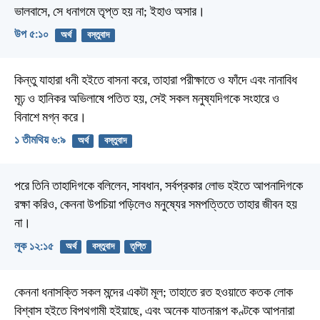
ভালবাসে, সে ধনাগমে তৃপ্ত হয় না; ইহাও অসার।
উপ ৫:১০
অর্থ
বস্তুবাদ
কিন্তু যাহারা ধনী হইতে বাসনা করে, তাহারা পরীক্ষাতে ও ফাঁদে এবং নানাবিধ
মূঢ় ও হানিকর অভিলাষে পতিত হয়, সেই সকল মনুষ্যদিগকে সংহারে ও
বিনাশে মগ্ন করে।
১ তীমথিয় ৬:৯
অর্থ
বস্তুবাদ
পরে তিনি তাহাদিগকে বলিলেন, সাবধান, সর্বপ্রকার লোভ হইতে আপনাদিগকে
রক্ষা করিও, কেননা উপচিয়া পড়িলেও মনুষ্যের সমপত্তিতে তাহার জীবন হয়
না।
লূক ১২:১৫
অর্থ
বস্তুবাদ
তৃপ্তি
কেননা ধনাসক্তি সকল মন্দের একটা মূল; তাহাতে রত হওয়াতে কতক লোক
বিশ্বাস হইতে বিপথগামী হইয়াছে, এবং অনেক যাতনারূপ কণ্টকে আপনারা