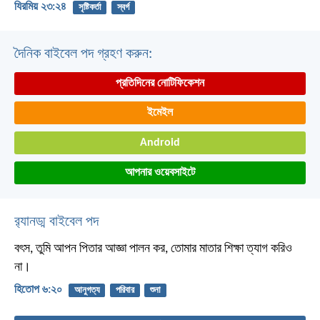
যিরমিয় ২৩:২৪
সৃষ্টিকর্তা
স্বর্গ
দৈনিক বাইবেল পদ গ্রহণ করুন:
প্রতিদিনের নোটিফিকেশন
ইমেইল
Android
আপনার ওয়েবসাইটে
র‌্যানড্ম বাইবেল পদ
বৎস, তুমি আপন পিতার আজ্ঞা পালন কর,
তোমার মাতার শিক্ষা ত্যাগ করিও
না।
হিতোপ ৬:২০
আনুগত্য
পরিবার
শুনা