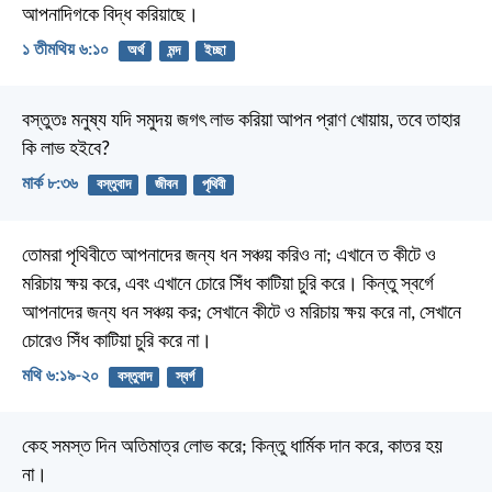
আপনাদিগকে বিদ্ধ করিয়াছে।
১ তীমথিয় ৬:১০
অর্থ
মন্দ
ইচ্ছা
বস্তুতঃ মনুষ্য যদি সমুদয় জগৎ লাভ করিয়া আপন প্রাণ খোয়ায়, তবে তাহার
কি লাভ হইবে?
মার্ক ৮:৩৬
বস্তুবাদ
জীবন
পৃথিবী
তোমরা পৃথিবীতে আপনাদের জন্য ধন সঞ্চয় করিও না; এখানে ত কীটে ও
মরিচায় ক্ষয় করে, এবং এখানে চোরে সিঁধ কাটিয়া চুরি করে। কিন্তু স্বর্গে
আপনাদের জন্য ধন সঞ্চয় কর; সেখানে কীটে ও মরিচায় ক্ষয় করে না, সেখানে
চোরেও সিঁধ কাটিয়া চুরি করে না।
মথি ৬:১৯-২০
বস্তুবাদ
স্বর্গ
কেহ সমস্ত দিন অতিমাত্র লোভ করে;
কিন্তু ধার্মিক দান করে, কাতর হয়
না।