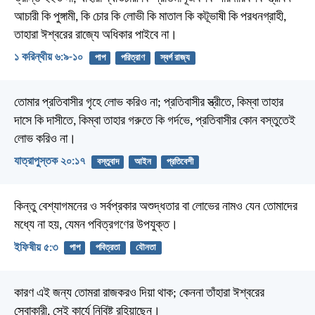
আচারী কি পুঙ্গামী, কি চোর কি লোভী কি মাতাল কি কটূভাষী কি পরধনগ্রাহী,
তাহারা ঈশ্বরের রাজ্যে অধিকার পাইবে না।
১ করিন্থীয় ৬:৯-১০
পাপ
পরিত্রাণ
স্বর্গ রাজ্য
তোমার প্রতিবাসীর গৃহে লোভ করিও না; প্রতিবাসীর স্ত্রীতে, কিম্বা তাহার
দাসে কি দাসীতে, কিম্বা তাহার গরুতে কি গর্দভে, প্রতিবাসীর কোন বস্তুতেই
লোভ করিও না।
যাত্রাপুস্তক ২০:১৭
বস্তুবাদ
আইন
প্রতিবেশী
কিন্তু বেশ্যাগমনের ও সর্বপ্রকার অশুদ্ধতার বা লোভের নামও যেন তোমাদের
মধ্যে না হয়, যেমন পবিত্রগণের উপযুক্ত।
ইফিষীয় ৫:৩
পাপ
পবিত্রতা
যৌনতা
কারণ এই জন্য তোমরা রাজকরও দিয়া থাক; কেননা তাঁহারা ঈশ্বরের
সেবাকারী, সেই কার্যে নিবিষ্ট রহিয়াছেন।