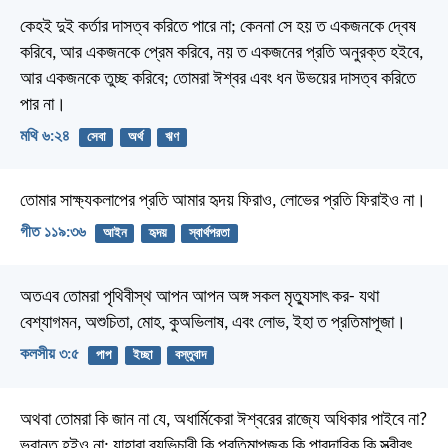
কেহই দুই কর্তার দাসত্ব করিতে পারে না; কেননা সে হয় ত একজনকে দ্বেষ
করিবে, আর একজনকে প্রেম করিবে, নয় ত একজনের প্রতি অনুরক্ত হইবে,
আর একজনকে তুচ্ছ করিবে; তোমরা ঈশ্বর এবং ধন উভয়ের দাসত্ব করিতে
পার না।
মথি ৬:২৪
সেবা
অর্থ
ঋণ
তোমার সাক্ষ্যকলাপের প্রতি আমার হৃদয় ফিরাও,
লোভের প্রতি ফিরাইও না।
গীত ১১৯:৩৬
আইন
হৃদয়
স্বার্থপরতা
অতএব তোমরা পৃথিবীস্থ আপন আপন অঙ্গ সকল মৃত্যুসাৎ কর- যথা
বেশ্যাগমন, অশুচিতা, মোহ, কুঅভিলাষ, এবং লোভ, ইহা ত প্রতিমাপূজা।
কলসীয় ৩:৫
পাপ
ইচ্ছা
বস্তুবাদ
অথবা তোমরা কি জান না যে, অধার্মিকেরা ঈশ্বরের রাজ্যে অধিকার পাইবে না?
ভ্রান্ত হইও না; যাহারা ব্যভিচারী কি প্রতিমাপূজক কি পারদারিক কি স্ত্রীবৎ