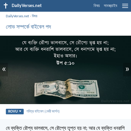
DailyVerses.net
বিষয়
সাবস্ক্রাইব
DailyVerses.net
›
বিষয়
লোভ সম্পর্কে বাইবেল পদ
«
»
ROVU
পবিত্র বাইবেল (কেরী ভার্সন)
যে ব্যক্তি রৌপ্য ভালবাসে, সে রৌপ্যে তৃপ্ত হয় না; আর যে ব্যক্তি ধনরাশি