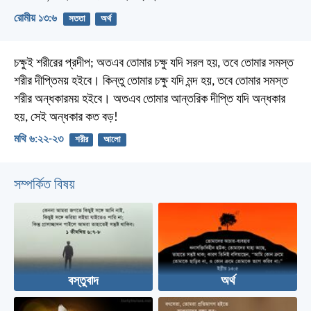
রোমীয় ১৩:৬
সততা
অর্থ
চক্ষুই শরীরের প্রদীপ; অতএব তোমার চক্ষু যদি সরল হয়, তবে তোমার সমস্ত
শরীর দীপ্তিময় হইবে। কিন্তু তোমার চক্ষু যদি মন্দ হয়, তবে তোমার সমস্ত
শরীর অন্ধকারময় হইবে। অতএব তোমার আন্তরিক দীপ্তি যদি অন্ধকার
হয়, সেই অন্ধকার কত বড়!
মথি ৬:২২-২৩
শরীর
আলো
সম্পর্কিত বিষয়
বস্তুবাদ
অর্থ