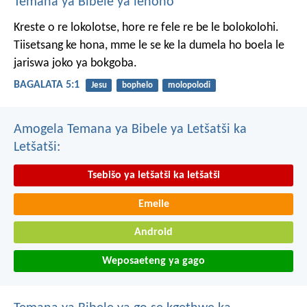
Temana ya Bibele ya lehono
Kreste o re lokolotse, hore re fele re be le bolokolohi.
Tiisetsang ke hona, mme le se ke la dumela ho boela le
jariswa joko ya bokgoba.
BAGALATA 5:1
Jesu
bophelo
molopolodi
Amogela Temana ya Bibele ya Letšatši ka
Letšatši:
Tsebišo ya letšatši ka letšatši
Emeile
Android
Weposaeteng ya gago