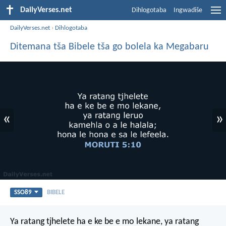
DailyVerses.net
Dihlogotaba
Ingwadiše
DailyVerses.net
›
Dihlogotaba
Ditemana tša Bibele tša go bolela ka Megabaru
«
»
SSO89
BIBELE
Ya ratang tjhelete
ha e ke be e mo lekane,
ya ratang