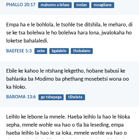
PHALLO 20:17
mahumo a lefase
molao
moagišane
Empa ha e le bohlola, le tsohle tse ditshila, le meharo, di
se ke tsa bolelwa le ho bolelwa hara lona, jwalokaha ho
loketse bahalaledi.
BAEFESE 5:3
sebe
kgalalelo
thobalano
Ebile ke kahoo le ntshang lekgetho, hobane babusi ke
bahlanka ba Modimo ba phethang mosebetsi wona oo
ka hloko.
BAROMA 13:6
go tshepega
tšhelete
Leihlo ke lebone la mmele. Haeba leihlo la hao le hloka
sepha, mmele wohle wa hao o tla ba leseding, empa
haeba leihlo la hao le sa loka, mmele wohle wa hao o