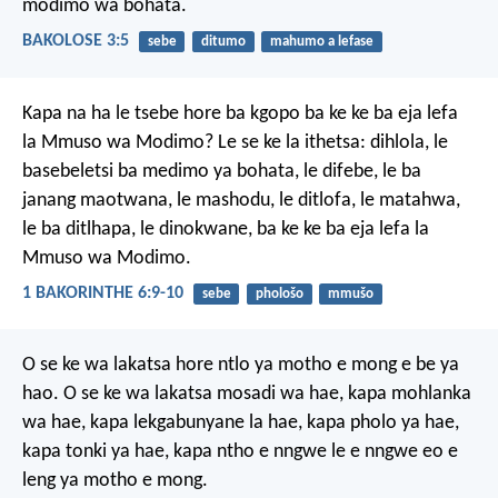
modimo wa bohata.
BAKOLOSE 3:5
sebe
ditumo
mahumo a lefase
Kapa na ha le tsebe hore ba kgopo ba ke ke ba eja lefa
la Mmuso wa Modimo? Le se ke la ithetsa: dihlola, le
basebeletsi ba medimo ya bohata, le difebe, le ba
janang maotwana, le mashodu, le ditlofa, le matahwa,
le ba ditlhapa, le dinokwane, ba ke ke ba eja lefa la
Mmuso wa Modimo.
1 BAKORINTHE 6:9-10
sebe
phološo
mmušo
O se ke wa lakatsa hore ntlo ya motho e mong e be ya
hao. O se ke wa lakatsa mosadi wa hae, kapa mohlanka
wa hae, kapa lekgabunyane la hae, kapa pholo ya hae,
kapa tonki ya hae, kapa ntho e nngwe le e nngwe eo e
leng ya motho e mong.