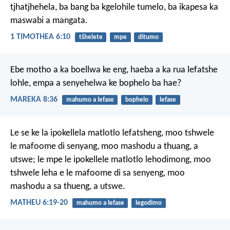
tjhatjhehela, ba bang ba kgelohile tumelo, ba ikapesa ka
maswabi a mangata.
1 TIMOTHEA 6:10
tšhelete
mpe
ditumo
Ebe motho a ka boellwa ke eng, haeba a ka rua lefatshe
lohle, empa a senyehelwa ke bophelo ba hae?
MAREKA 8:36
mahumo a lefase
bophelo
lefase
Le se ke la ipokellela matlotlo lefatsheng, moo tshwele
le mafoome di senyang, moo mashodu a thuang, a
utswe; le mpe le ipokellele matlotlo lehodimong, moo
tshwele leha e le mafoome di sa senyeng, moo
mashodu a sa thueng, a utswe.
MATHEU 6:19-20
mahumo a lefase
legodimo