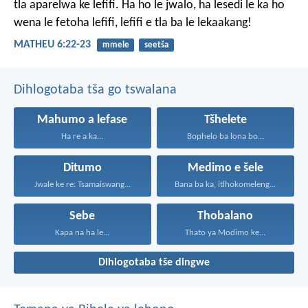
tla aparelwa ke lefifi. Ha ho le jwalo, ha lesedi le ka ho
wena le fetoha lefifi, lefifi e tla ba le lekaakang!
MATHEU 6:22-23
mmele
seetša
Dihlogotaba tša go tswalana
Mahumo a lefase
Tšhelete
Ha re a ka...
Bophelo ba lona bo...
Ditumo
Medimo e šele
Jwale ke re: Tsamaiswang...
Bana ba ka, itlhokomeleng...
Sebe
Thobalano
Kapa na ha le...
Thato ya Modimo ke...
Dihlogotaba tše dingwe