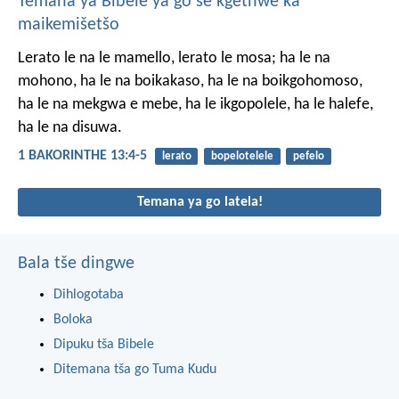
Temana ya Bibele ya go se kgethwe ka
maikemišetšo
Lerato le na le mamello, lerato le mosa; ha le na
mohono, ha le na boikakaso, ha le na boikgohomoso,
ha le na mekgwa e mebe, ha le ikgopolele, ha le halefe,
ha le na disuwa.
1 BAKORINTHE 13:4-5
lerato
bopelotelele
pefelo
Temana ya go latela!
Bala tše dingwe
Dihlogotaba
Boloka
Dipuku tša Bibele
Ditemana tša go Tuma Kudu