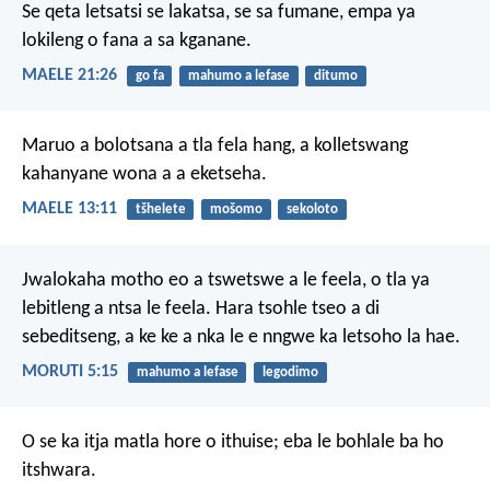
Se qeta letsatsi se lakatsa,
se sa fumane,
empa ya
lokileng
o fana a sa kganane.
MAELE 21:26
go fa
mahumo a lefase
ditumo
Maruo a bolotsana a tla fela hang,
a kolletswang
kahanyane
wona a a eketseha.
MAELE 13:11
tšhelete
mošomo
sekoloto
Jwalokaha motho eo
a tswetswe a le feela,
o tla ya
lebitleng
a ntsa le feela.
Hara tsohle
tseo a di
sebeditseng,
a ke ke a nka le e nngwe
ka letsoho la hae.
MORUTI 5:15
mahumo a lefase
legodimo
O se ka itja matla hore o ithuise;
eba le bohlale ba ho
itshwara.