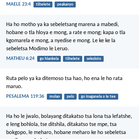
MAELE 23:4
tšhelete
peakanyo
Ha ho motho ya ka sebeletsang marena a mabedi,
hobane o tla hloya e mong, a rate e mong; kapa o tla
kgomarela e mong, a nyedise e mong. Le ke ke la
sebeletsa Modimo le Leruo.
MATHEU 6:24
go hlankela
tšhelete
sekoloto
Ruta pelo ya ka ditemoso tsa hao,
ho ena le ho rata
maruo.
PESALEMA 119:36
molao
pelo
go inaganela o le tee
Ha ho le jwalo, bolayang ditakatso tsa lona tsa lefatshe,
e leng bohlola, tse ditshila, ditakatso tse mpe, tsa
bokgopo, le meharo, hobane meharo ke ho sebeletsa