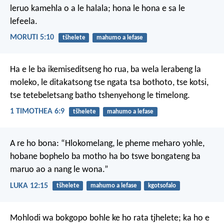
leruo
kamehla o a le halala;
hona le hona e sa le
lefeela.
MORUTI 5:10
tšhelete
mahumo a lefase
Ha e le ba ikemiseditseng ho rua, ba wela lerabeng la
moleko, le ditakatsong tse ngata tsa bothoto, tse kotsi,
tse tetebeletsang batho tshenyehong le timelong.
1 TIMOTHEA 6:9
tšhelete
mahumo a lefase
A re ho bona: “Hlokomelang, le pheme meharo yohle,
hobane bophelo ba motho ha bo tswe bongateng ba
maruo ao a nang le wona.”
LUKA 12:15
tšhelete
mahumo a lefase
kgotsofalo
Mohlodi wa bokgopo bohle ke ho rata tjhelete; ka ho e