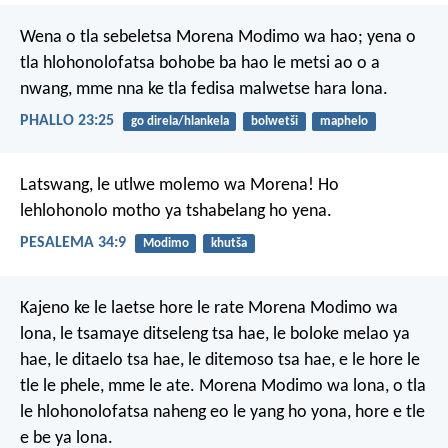
Wena o tla sebeletsa Morena Modimo wa hao; yena o
tla hlohonolofatsa bohobe ba hao le metsi ao o a
nwang, mme nna ke tla fedisa malwetse hara lona.
PHALLO 23:25
go direla/hlankela
bolwetši
maphelo
Latswang, le utlwe
molemo wa Morena!
Ho
lehlohonolo motho
ya tshabelang ho yena.
PESALEMA 34:9
Modimo
khutša
Kajeno ke le laetse hore le rate Morena Modimo wa
lona, le tsamaye ditseleng tsa hae, le boloke melao ya
hae, le ditaelo tsa hae, le ditemoso tsa hae, e le hore le
tle le phele, mme le ate. Morena Modimo wa lona, o tla
le hlohonolofatsa naheng eo le yang ho yona, hore e tle
e be ya lona.