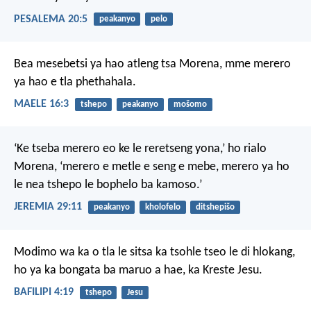
PESALEMA 20:5
peakanyo
pelo
Bea mesebetsi ya hao
atleng tsa Morena,
mme merero
ya hao
e tla phethahala.
MAELE 16:3
tshepo
peakanyo
mošomo
‘Ke tseba merero eo ke le reretseng yona,’ ho rialo
Morena, ‘merero e metle e seng e mebe, merero ya ho
le nea tshepo le bophelo ba kamoso.’
JEREMIA 29:11
peakanyo
kholofelo
ditshepišo
Modimo wa ka o tla le sitsa ka tsohle tseo le di hlokang,
ho ya ka bongata ba maruo a hae, ka Kreste Jesu.
BAFILIPI 4:19
tshepo
Jesu