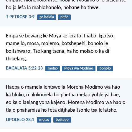
empa le hlohonolofatse, hobane Modimo o le bitseditse
ho ja lefa la mahlohonolo, hobane ho thwe.
1 PETROSE 3:9
go bolela
pitšo
Empa se bewang ke Moya ke lerato, thabo, kgotso,
mamello, mosa, molemo, botshepehi, bonolo le
boitshwaro. Tse kang tsena, ha ho molao o ka di
thibelang.
BAGALATA 5:22-23
molao
Moya wa Modimo
bonolo
Haeba o mamela lentswe la Morena Modimo wa hao
ka hloko, o hlokomela ho phetha melao yohle ya hae,
eo ke o laelang yona kajeno, Morena Modimo wa hao o
tla o phahamisa ho feta ditjhaba tsohle tsa lefatshe.
LIPOLELO 28:1
molao
boikobo