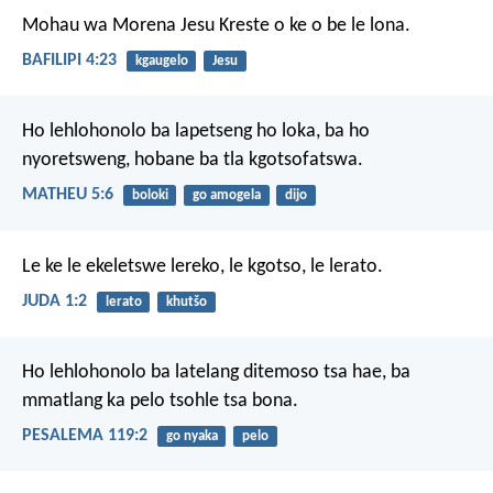
Mohau wa Morena Jesu Kreste o ke o be le lona.
BAFILIPI 4:23
kgaugelo
Jesu
Ho lehlohonolo
ba lapetseng ho loka,
ba ho
nyoretsweng,
hobane ba tla kgotsofatswa.
MATHEU 5:6
boloki
go amogela
dijo
Le ke le ekeletswe lereko, le kgotso, le lerato.
JUDA 1:2
lerato
khutšo
Ho lehlohonolo
ba latelang ditemoso tsa hae,
ba
mmatlang
ka pelo tsohle tsa bona.
PESALEMA 119:2
go nyaka
pelo