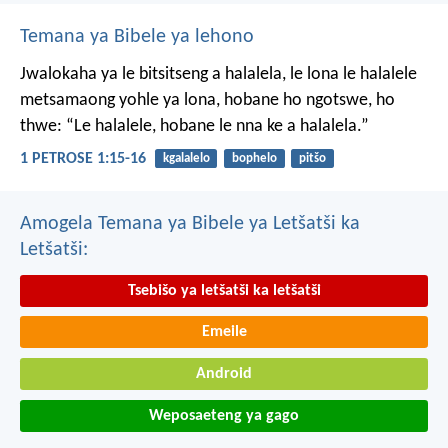
Temana ya Bibele ya lehono
Jwalokaha ya le bitsitseng a halalela, le lona le halalele
metsamaong yohle ya lona,
hobane ho ngotswe, ho
thwe: “Le halalele, hobane le nna ke a halalela.”
1 PETROSE 1:15-16
kgalalelo
bophelo
pitšo
Amogela Temana ya Bibele ya Letšatši ka
Letšatši:
Tsebišo ya letšatši ka letšatši
Emeile
Android
Weposaeteng ya gago