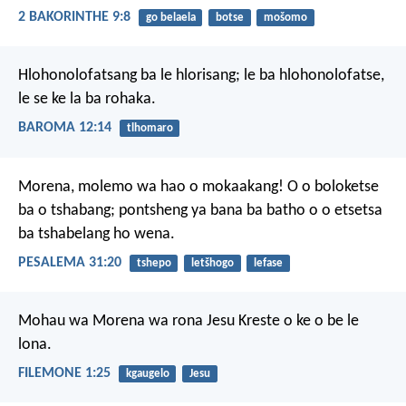
2 BAKORINTHE 9:8
go belaela
botse
mošomo
Hlohonolofatsang ba le hlorisang; le ba hlohonolofatse,
le se ke la ba rohaka.
BAROMA 12:14
tlhomaro
Morena, molemo wa hao
o mokaakang!
O o boloketse
ba o tshabang;
pontsheng ya bana ba batho
o o etsetsa
ba tshabelang ho wena.
PESALEMA 31:20
tshepo
letšhogo
lefase
Mohau wa Morena wa rona Jesu Kreste o ke o be le
lona.
FILEMONE 1:25
kgaugelo
Jesu