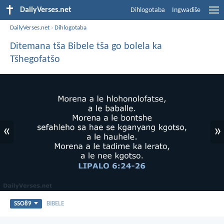
DailyVerses.net
Dihlogotaba
Ingwadiše
DailyVerses.net
›
Dihlogotaba
Ditemana tša Bibele tša go bolela ka
Tšhegofatšo
«
»
SSO89
BIBELE