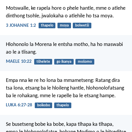
Motswalle, ke rapela hore o phele hantle, mme o atlehe
dinthong tsohle, jwalokaha o atlehile ho tsa moya.
3 JOHANNE 1:2
thapelo
moya
bolwetši
Hlohonolo la Morena
le entsha motho,
ha ho maswabi
ao le a tlisang.
MAELE 10:22
tšhelete
go ikanya
mošomo
Empa nna ke re ho lona ba mmametseng: Ratang dira
tsa lona, etsang ba le hloileng hantle, hlohonolofatsang
ba le rohakang, mme le rapelle ba le etsang hampe.
LUKA 6:27-28
boikobo
thapelo
Se busetseng bobe ka bobe, kapa tlhapa ka tlhapa,