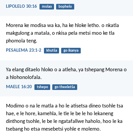
LIPOLELO 30:16
molao
bophelo
Morena ke modisa wa ka,
ha ke hloke letho.
o nkatla
makgulong a matala,
o nkisa pela metsi
moo ke tla
phomola teng.
PESALEMA 23:1-2
khutša
go ikanya
Ya elang ditaelo hloko o a atleha,
ya tshepang Morena
o
a hlohonolofala.
MAELE 16:20
tshepo
go theeletša
Modimo o na le matla a ho le atisetsa dineo tsohle tsa
hae, e le hore, kamehla, le tle le be le ho lekaneng
dinthong tsohle, le be le ngatafallwe haholo, hoo le ka
tsebang ho etsa mesebetsi yohle e molemo.