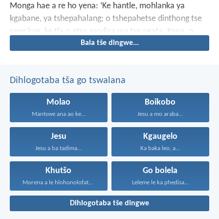
Monga hae a re ho yena: ‘Ke hantle, mohlanka ya
kgabane, ya tshepahalang; o tshepahetse dinthong tse
seng kae, ke tla o etsa modisa wa tse ngata. Kena, o
Bala tše dingwe...
thabe le monga hao!’
Dihlogotaba tša go tswalana
Molao
Boikobo
Mantswe ana ao ke...
Jesu a mo araba...
Jesu
Kgaugelo
Jesu a ba tadima...
Ka baka leo, a...
Khutšo
Go bolela
Morena a le hlohonolofatse...
Leleme le ka phedisa...
Dihlogotaba tše dingwe