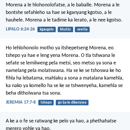
Morena a le hlohonolofatse,
a le baballe.
Morena a le
bontshe
sefahleho sa hae se kganyang kgotso,
a le
hauhele.
Morena a le tadime ka lerato,
a le nee kgotso.
LIPALO 6:24-26
kgaugelo
khutšo
seetša
Ho lehlohonolo motho
ya itshepetseng Morena,
eo
tshepo ya hae
e leng yena Morena.
O tla tshwana le
sefate
se lemilweng pela metsi,
seo metso ya sona
e
namelang pela molatswana.
Ha se ke se tshoswa
ke ho
fihla ha lebatama,
mahlaku a sona
a matalana kamehla,
ka nako ya komello
ha se ke se tshwenyeha,
kamehla se
beha
ditholwana tsa sona.
JEREMIA 17:7-8
tshepo
go ba le dikenywa
A ke a o fe
se ratwang ke pelo ya hao,
a phethahatse
merero yohle ya hao.