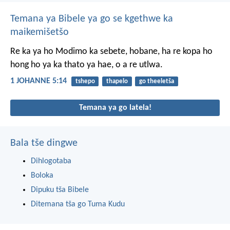
Temana ya Bibele ya go se kgethwe ka
maikemišetšo
Re ka ya ho Modimo ka sebete, hobane, ha re kopa ho
hong ho ya ka thato ya hae, o a re utlwa.
1 JOHANNE 5:14
tshepo
thapelo
go theeletša
Temana ya go latela!
Bala tše dingwe
Dihlogotaba
Boloka
Dipuku tša Bibele
Ditemana tša go Tuma Kudu