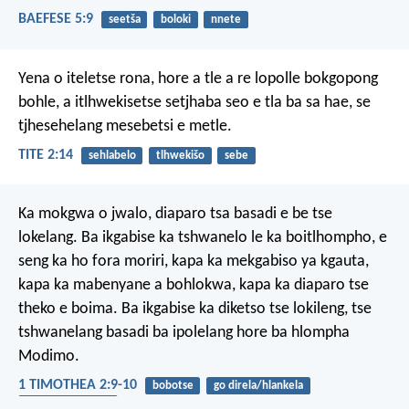
BAEFESE 5:9
seetša
boloki
nnete
Yena o iteletse rona, hore a tle a re lopolle bokgopong
bohle, a itlhwekisetse setjhaba seo e tla ba sa hae, se
tjhesehelang mesebetsi e metle.
TITE 2:14
sehlabelo
tlhwekišo
sebe
Ka mokgwa o jwalo, diaparo tsa basadi e be tse
lokelang. Ba ikgabise ka tshwanelo le ka boitlhompho, e
seng ka ho fora moriri, kapa ka mekgabiso ya kgauta,
kapa ka mabenyane a bohlokwa, kapa ka diaparo tse
theko e boima. Ba ikgabise ka diketso tse lokileng, tse
tshwanelang basadi ba ipolelang hore ba hlompha
Modimo.
1 TIMOTHEA 2:9-10
bobotse
go direla/hlankela
mahumo a lefase