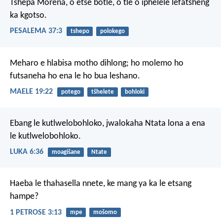
Tshepa Morena, o etse botle,
o tle o iphelele lefatsheng
ka kgotso.
PESALEMA 37:3
tshepo
polokego
Meharo e hlabisa motho dihlong;
ho molemo ho
futsaneha
ho ena le ho bua leshano.
MAELE 19:22
potego
tšhelete
bohloki
Ebang le kutlwelobohloko, jwalokaha Ntata lona a ena
le kutlwelobohloko.
LUKA 6:36
moagišane
Ntate
Haeba le thahasella nnete, ke mang ya ka le etsang
hampe?
1 PETROSE 3:13
mpe
mošomo