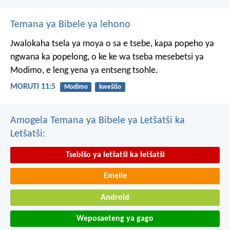
Temana ya Bibele ya lehono
Jwalokaha tsela ya moya
o sa e tsebe,
kapa popeho ya
ngwana
ka popelong,
o ke ke wa tseba
mesebetsi ya
Modimo,
e leng yena ya entseng tsohle.
MORUTI 11:5
Modimo
kwešišo
Amogela Temana ya Bibele ya Letšatši ka
Letšatši:
Tsebišo ya letšatši ka letšatši
Emeile
Android
Weposaeteng ya gago