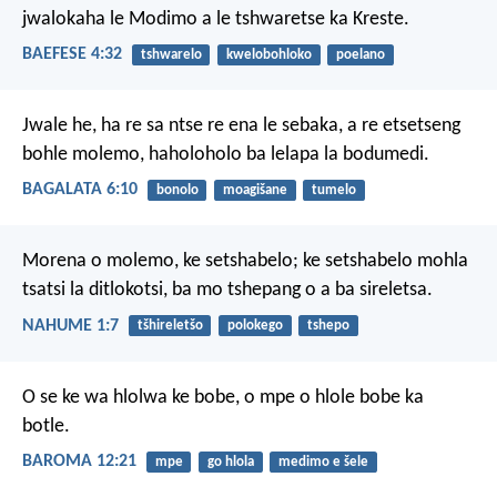
jwalokaha le Modimo a le tshwaretse ka Kreste.
BAEFESE 4:32
tshwarelo
kwelobohloko
poelano
Jwale he, ha re sa ntse re ena le sebaka, a re etsetseng
bohle molemo, haholoholo ba lelapa la bodumedi.
BAGALATA 6:10
bonolo
moagišane
tumelo
Morena o molemo, ke setshabelo;
ke setshabelo
mohla
tsatsi la ditlokotsi,
ba mo tshepang o a ba sireletsa.
NAHUME 1:7
tšhireletšo
polokego
tshepo
O se ke wa hlolwa ke bobe, o mpe o hlole bobe ka
botle.
BAROMA 12:21
mpe
go hlola
medimo e šele