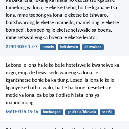
Ka baka lena, lekang ka matla ho eketsa tse kgabane
tumelong ya lona, le eketse tsebo, ho tse kgabane tsa
lona, mme tsebong ya lona le eketse boitshwaro,
boitshwarong le eketse mamello, mamellong le eketse
borapedi, borapeding le eketse setswalle sa boena,
mme setswalleng sa boena le eketse lerato.
2 PETROSE 1:5-7
tumelo
boitshwaro
ditswalano
Lebone le lona ha le ke be le hotetswe le kwahelwe ka
nkgo, empa le bewa sedulwaneng sa lona, le
kgantshetse bohle ba ka tlung. Lesedi la lona le ke le
kganyetse batho jwalo, ba tle ba bone mesebetsi e
metle ya lona, ba be ba tlotlise Ntata lona ya
mahodimong.
MATHEU 5:15-16
boebangedi
go direla/hlankela
seetša