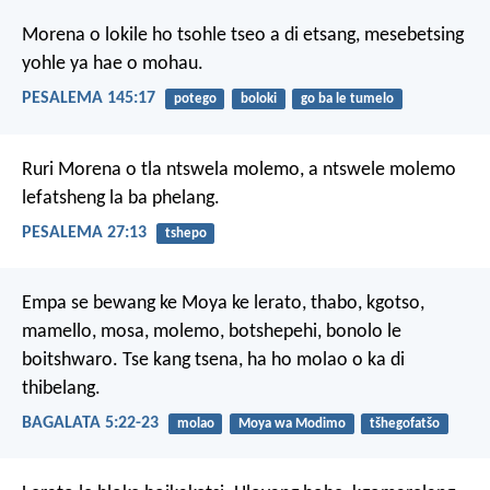
Morena o lokile
ho tsohle tseo a di etsang,
mesebetsing
yohle ya hae
o mohau.
PESALEMA 145:17
potego
boloki
go ba le tumelo
Ruri Morena o tla ntswela molemo,
a ntswele molemo
lefatsheng la ba phelang.
PESALEMA 27:13
tshepo
Empa se bewang ke Moya ke lerato, thabo, kgotso,
mamello, mosa, molemo, botshepehi, bonolo le
boitshwaro. Tse kang tsena, ha ho molao o ka di
thibelang.
BAGALATA 5:22-23
molao
Moya wa Modimo
tšhegofatšo