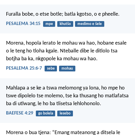
Furalla bobe, o etse botle;
batla kgotso, o e pheelle.
PESALEMA 34:15
mpe
khutšo
medimo e šele
Morena, hopola lerato
le mohau wa hao,
hobane esale
o le teng
ho tloha kgale.
Nteballe dibe le ditlolo
tsa
botjha ba ka,
nkgopole ka mohau wa hao.
PESALEMA 25:6-7
sebe
mohau
Mahlapa a se ke a tswa melomong ya lona, ho mpe ho
tswe dipolelo tse molemo, tse ka thusang ho matlafatsa
ba di utlwang, le ho ba tlisetsa lehlohonolo.
BAEFESE 4:29
go bolela
lesebo
Morena o bua tjena:
“Emang mateanong a ditsela
le