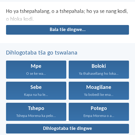
Ho ya tshepahalang, o a tshepahala;
ho ya se nang kodi,
o hloka kodi.
Bala tše dingwe...
Dihlogotaba tša go tswalana
Mpe
Boloki
O se ke wa...
Ya thahasellang ho loka...
Sebe
Moagišane
Kapa na ha le...
Ya bobedi ke ena...
Tshepo
Potego
Tshepa Morena ka pelo...
Empa Morena o a...
Dihlogotaba tše dingwe