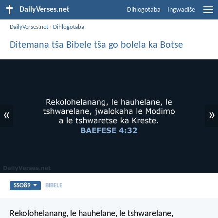
DailyVerses.net
Dihlogotaba
Ingwadiše
DailyVerses.net
›
Dihlogotaba
Ditemana tša Bibele tša go bolela ka Botse
«
»
SSO89
BIBELE
Rekolohelanang, le hauhelane, le tshwarelane,