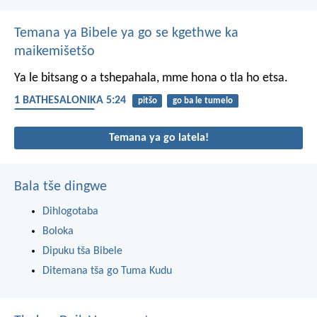
Temana ya Bibele ya go se kgethwe ka
maikemišetšo
Ya le bitsang o a tshepahala, mme hona o tla ho etsa.
1 BATHESALONIKA 5:24
pitšo
go ba le tumelo
Lentšu la Modimo
Temana ya go latela!
Bala tše dingwe
Dihlogotaba
Boloka
Dipuku tša Bibele
Ditemana tša go Tuma Kudu