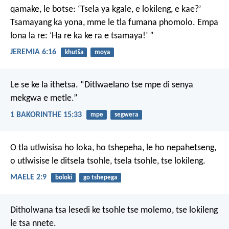
qamake, le botse:
‘Tsela ya kgale, e lokileng, e kae?’
Tsamayang ka yona,
mme le tla fumana phomolo.
Empa
lona la re:
‘Ha re ka ke ra e tsamaya!’ ”
JEREMIA 6:16
khutša
moya
Le se ke la ithetsa.
“Ditlwaelano tse mpe
di senya
mekgwa e metle.”
1 BAKORINTHE 15:33
mpe
segwera
O tla utlwisisa ho loka,
ho tshepeha, le ho nepahetseng,
o utlwisise le ditsela tsohle,
tsela tsohle, tse lokileng.
MAELE 2:9
boloki
go tshepega
Ditholwana tsa lesedi ke tsohle tse molemo, tse lokileng
le tsa nnete.