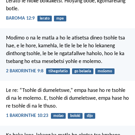
Lerato le hloke boikaketsi. Hloyang bobe, kgomarelang
botle.
BAROMA 12:9
lerato
mpe
Modimo o na le matla a ho le atisetsa dineo tsohle tsa
hae, e le hore, kamehla, le tle le be le ho lekaneng
dinthong tsohle, le be le ngatafallwe haholo, hoo le ka
tsebang ho etsa mesebetsi yohle e molemo.
2 BAKORINTHE 9:8
tšhegofatšo
go belaela
mošomo
Le re: “Tsohle di dumeletswe,” empa hase ho re tsohle
di na le molemo. E, tsohle di dumeletswe, empa hase ho
re tsohle di na le thuso.
1 BAKORINTHE 10:23
molao
boloki
dijo