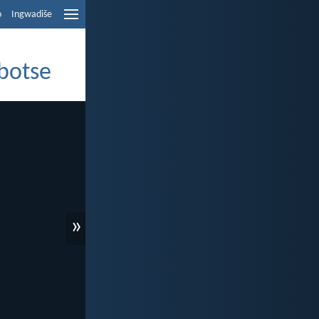
o
Ingwadiše
obotse
»