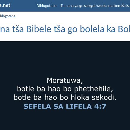
s.net
Dihlogotaba
Temana ya go se kgethwe ka maikemišetš
ihlogotaba
a tša Bibele tša go bolela ka B