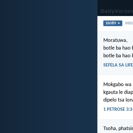
SSO89
BIBE
Moratuwa,
botle ba hao 
botle ba hao 
SEFELA SA LIFE
Mokgabo wa lo
kgauta le dia
dipelo tsa lo
1 PETROSE 3:3
Tsoha, phatsi