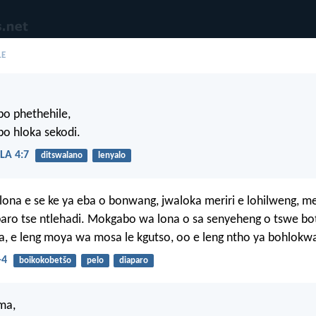
LE
bo phethehile,
bo hloka sekodi.
LA 4:7
ditswalano
lenyalo
na e se ke ya eba o bonwang, jwaloka meriri e lohilweng, m
paro tse ntlehadi. Mokgabo wa lona o sa senyeheng o tswe b
na, e leng moya wa mosa le kgutso, oo e leng ntho ya bohlok
-4
boikokobetšo
pelo
diaparo
ma,