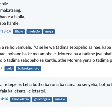
pile
 makatsang;
hao e a hlolla,
eba hantle.
:13-14
tlholo
mehlolo
moya
a re ho Samuele: “O se ke wa tadima sebopeho sa hae, kap
hae, hobane ha ke mo amohele. Morena ha a tadime jwaloka
o o tadima sebopeho se kantle, athe Morena yena o tadima p
:7
pelo
boikgokgomošo
ha re tepelle. Leha botho ba rona ba nama bo senyeha, botho
ala ka letsatsi le letsatsi.
 4:16
tlhohleletšo
go amogela
mmele