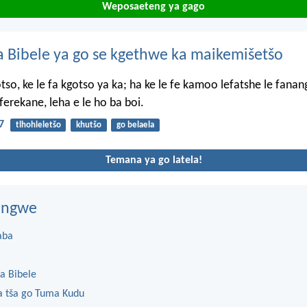
Weposaeteng ya gago
 Bibele ya go se kgethwe ka maikemišetšo
otso, ke le fa kgotso ya ka; ha ke le fe kamoo lefatshe le fanan
 ferekane, leha e le ho ba boi.
7
tlhohleletšo
khutšo
go belaela
Temana ya go latela!
dingwe
aba
a Bibele
 tša go Tuma Kudu