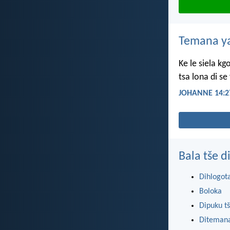
Temana ya
Ke le siela kg
tsa lona di se
JOHANNE 14:2
Bala tše 
Dihlogot
Boloka
Dipuku tš
Ditemana