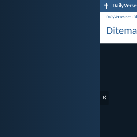
DailyVerse
DailyVerses.net
›
D
Diteman
«