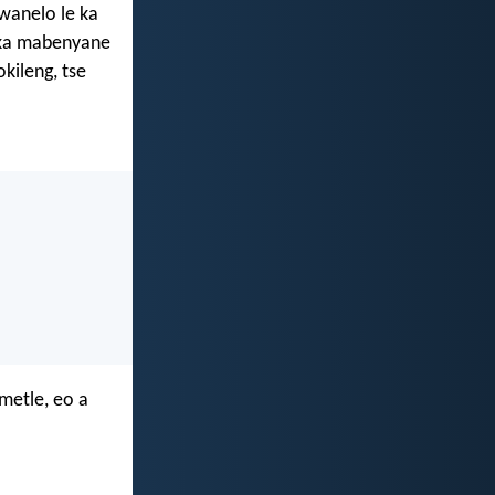
hwanelo le ka
a ka mabenyane
kileng, tse
metle, eo a