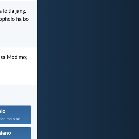
le tla jang,
bophelo ha bo
 sa Modimo;
olo
odimo o ne...
alano