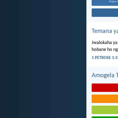
Kapa n
Temana ya
Jwalokaha ya 
hobane ho ngo
1 PETROSE 1:1
Amogela Te