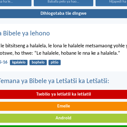
a ha le...
Baballa pelo ya hao...
Ntjapedi ha 
Dihlogotaba tše dingwe
 Bibele ya lehono
le bitsitseng a halalela, le lona le halalele metsamaong yohle 
tswe, ho thwe: “Le halalele, hobane le nna ke a halalela.”
5-16
kgalalelo
bophelo
pitšo
mana ya Bibele ya Letšatši ka Letšatši:
Tsebišo ya letšatši ka letšatši
Emeile
Android