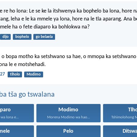
e re ho lona: Le se ke la itshwenya ka bophelo ba lona, hore na 
wang, leha e le ka mmele ya lona, hore na le tla aparang. Ana 
 mmele ha o fete diaparo ka bohlokwa na?
dijo
bophelo
go belaela
o bopa motho ka setshwano sa hae, o mmopa ka setshwano
ona le e motshehadi.
27
tlholo
Modimo
ba tša go tswalana
aparo
Modimo
Tlh
a lona e...
Morena Modimo wa hao...
Tshimolohong M
mele
Pelo
Ditsw