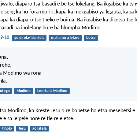
walo, diaparo tsa basadi e be tse lokelang. Ba ikgabise ka ts
e seng ka ho fora moriri, kapa ka mekgabiso ya kgauta, kap
apa ka diaparo tse theko e boima. Ba ikgabise ka diketso tse lo
basadi ba ipolelang hore ba hlompha Modimo.
9-10
go direla/hlankela
mahumo a lefase
botse
ona,
orehe,
la Modimo wa rona
hla.
otego
Modimo
Lentšu la Modimo
sa Modimo, ka Kreste Jesu o re bopetse ho etsa mesebetsi e 
e e sa le pele hore re tle re e etse.
tlholo
Jesu
go latela