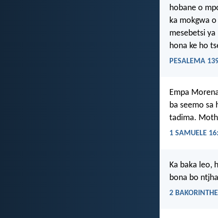
hobane o mpo
ka mokgwa o
mesebetsi ya 
hona ke ho ts
PESALEMA 139
Empa Morena 
ba seemo sa 
tadima. Moth
1 SAMUELE 16
Ka baka leo, 
bona bo ntjhaf
2 BAKORINTHE