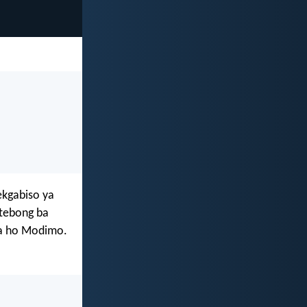
ekgabiso ya
otebong ba
wa ho Modimo.