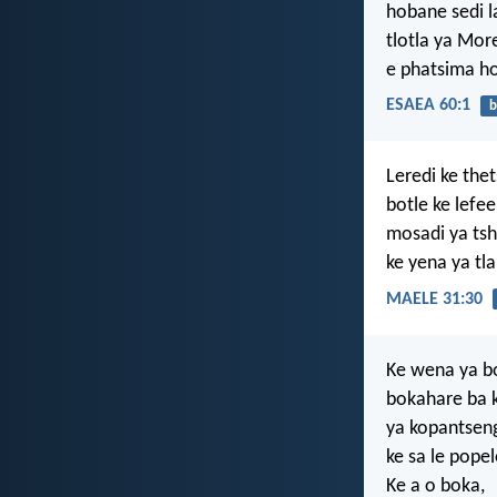
hobane sedi la
tlotla ya Mor
e phatsima h
ESAEA 60:1
b
Leredi ke the
botle ke lefe
mosadi ya t
ke yena ya tla
MAELE 31:30
Ke wena ya b
bokahare ba 
ya kopantseng
ke sa le pope
Ke a o boka,