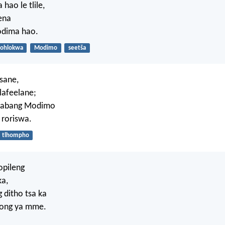
 hao le tlile,
ena
odima hao.
ohlokwa
Modimo
seetša
tsane,
elafeelane;
shabang Modimo
 roriswa.
tlhompho
opileng
ka,
 ditho tsa ka
long ya mme.