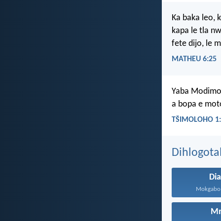
Ka baka leo, k
kapa le tla n
fete dijo, le
MATHEU 6:25
Yaba Modimo 
a bopa e mot
TŠIMOLOHO 1:
Dihlogota
Di
Mokgabo w
M