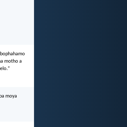
a bophahamo
ha motho a
elo.”
 ba moya