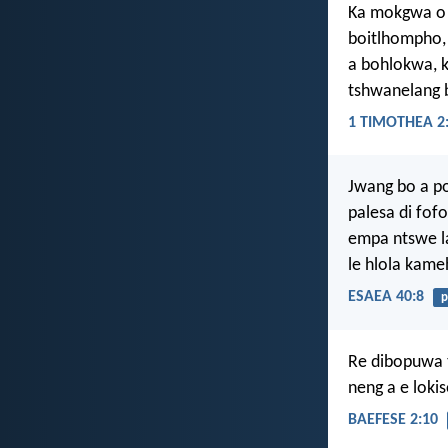
Ka mokgwa o j
boitlhompho, 
a bohlokwa, k
tshwanelang 
1 TIMOTHEA 2:
Jwang bo a p
palesa di fof
empa ntswe 
le hlola kame
ESAEA 40:8
p
Re dibopuwa t
neng a e lokis
BAEFESE 2:10