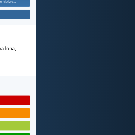
e hlolwe...
ya lona,