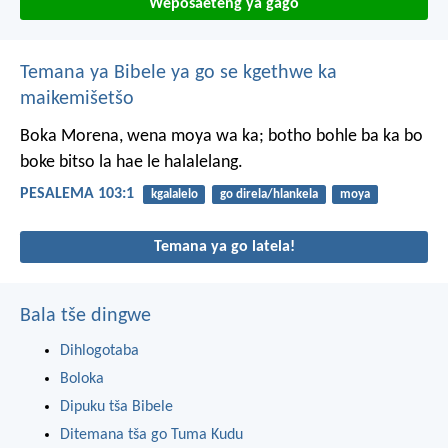
Weposaeteng ya gago
Temana ya Bibele ya go se kgethwe ka
maikemišetšo
Boka Morena, wena moya wa ka;
botho bohle ba ka
bo
boke bitso la hae le halalelang.
PESALEMA 103:1
kgalalelo
go direla/hlankela
moya
Temana ya go latela!
Bala tše dingwe
Dihlogotaba
Boloka
Dipuku tša Bibele
Ditemana tša go Tuma Kudu