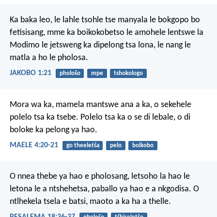
Ka baka leo, le lahle tsohle tse manyala le bokgopo bo
fetisisang, mme ka boikokobetso le amohele lentswe la
Modimo le jetsweng ka dipelong tsa lona, le nang le
matla a ho le pholosa.
JAKOBO 1:21
phološo
mpe
tshokologo
Mora wa ka,
mamela mantswe ana a ka,
o sekehele
polelo tsa ka tsebe.
Polelo tsa ka o se di lebale,
o di
boloke ka pelong ya hao.
MAELE 4:20-21
go theeletša
pelo
boikobo
O nnea thebe ya hao e pholosang,
letsoho la hao le
letona
le a ntshehetsa,
paballo ya hao e a nkgodisa.
O
ntlhekela tsela e batsi,
maoto a ka ha a thelle.