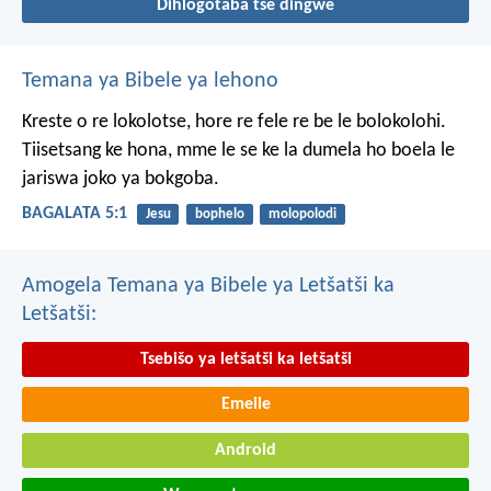
Dihlogotaba tše dingwe
Temana ya Bibele ya lehono
Kreste o re lokolotse, hore re fele re be le bolokolohi.
Tiisetsang ke hona, mme le se ke la dumela ho boela le
jariswa joko ya bokgoba.
BAGALATA 5:1
Jesu
bophelo
molopolodi
Amogela Temana ya Bibele ya Letšatši ka
Letšatši:
Tsebišo ya letšatši ka letšatši
Emeile
Android