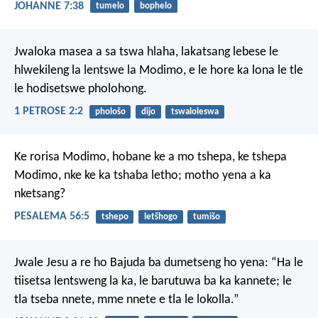
JOHANNE 7:38
tumelo
bophelo
Jwaloka masea a sa tswa hlaha, lakatsang lebese le
hlwekileng la lentswe la Modimo, e le hore ka lona le tle
le hodisetswe pholohong.
1 PETROSE 2:2
phološo
dijo
tswaloleswa
Ke rorisa Modimo,
hobane ke a mo tshepa,
ke tshepa
Modimo,
nke ke ka tshaba letho;
motho yena a ka
nketsang?
PESALEMA 56:5
tshepo
letšhogo
tumišo
Jwale Jesu a re ho Bajuda ba dumetseng ho yena: “Ha le
tiisetsa lentsweng la ka, le barutuwa ba ka kannete; le
tla tseba nnete, mme nnete e tla le lokolla.”