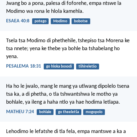
Jwang bo a pona,
palesa di foforehe,
empa ntswe la
Modimo wa rona
le hlola kamehla.
ESAEA 40:8
potego
Modimo
bobotse
Tsela tsa Modimo di phethehile,
tshepiso tsa Morena ke
tsa nnete;
yena ke thebe
ya bohle ba tshabelang ho
yena.
PESALEMA 18:31
go hloka bosodi
tšhireletšo
Ha ho le jwalo, mang le mang ya utlwang dipolelo tsena
tsa ka, a di phetha, o tla tshwantshwa le motho ya
bohlale, ya ileng a haha ntlo ya hae hodima letlapa.
MATHEU 7:24
bohlale
go theeletša
mogopolo
Lehodimo le lefatshe di tla fela, empa mantswe a ka a