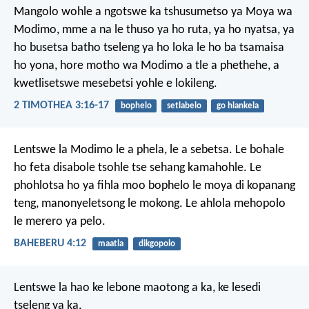
Mangolo wohle a ngotswe ka tshusumetso ya Moya wa
Modimo, mme a na le thuso ya ho ruta, ya ho nyatsa, ya
ho busetsa batho tseleng ya ho loka le ho ba tsamaisa
ho yona, hore motho wa Modimo a tle a phethehe, a
kwetlisetswe mesebetsi yohle e lokileng.
2 TIMOTHEA 3:16-17
bophelo
setlabelo
go hlankela
Lentswe la Modimo le a phela, le a sebetsa. Le bohale
ho feta disabole tsohle tse sehang kamahohle. Le
phohlotsa ho ya fihla moo bophelo le moya di kopanang
teng, manonyeletsong le mokong. Le ahlola mehopolo
le merero ya pelo.
BAHEBERU 4:12
maatla
dikgopolo
Lentswe la hao
ke lebone maotong a ka,
ke lesedi
tseleng ya ka.