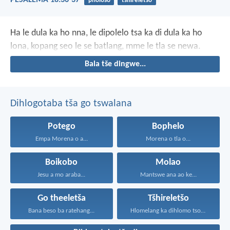
PESALEMA 18:36-37
phološo
tšhireletšo
Ha le dula ka ho nna, le dipolelo tsa ka di dula ka ho
lona, kopang seo le se batlang, mme le tla se newa.
Bala tše dingwe...
Dihlogotaba tša go tswalana
Potego
Bophelo
Empa Morena o a...
Morena o tla o...
Boikobo
Molao
Jesu a mo araba...
Mantswe ana ao ke...
Go theeletša
Tšhireletšo
Bana beso ba ratehang...
Hlomelang ka dihlomo tsohle...