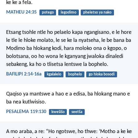
ke ke a fela.
MATHEU 24:35
potego
legodimo
pheletso ya nako
Etsang tsohle ntle ho pelaelo kapa ngangisano, e le hore
le tle le hloke molato, le se ke la nyatseha, le be bana ba
Modimo ba hlokang kodi, hara moloko ona o kgopo, o
bolotsana, oo ho wona le kganyang jwaloka dinaledi
sebakeng, ka ho o tlisetsa lentswe la bophelo.
BAFILIPI 2:14-16a
kgalalelo
bophelo
go hloka bosodi
Qaqiso ya mantswe a hao e a edisa,
ba hlokang mano
e
ba nea kutlwisiso.
PESALEMA 119:130
kwešišo
seetša
A mo araba, a re: “Ho ngotswe, ho thwe:
‘Motho a ke ke