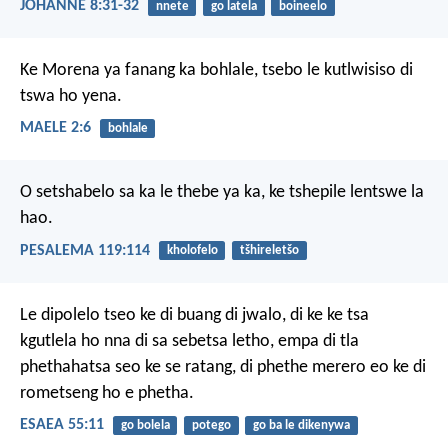
JOHANNE 8:31-32
nnete
go latela
boineelo
Ke Morena ya fanang ka bohlale,
tsebo le kutlwisiso di
tswa ho yena.
MAELE 2:6
bohlale
O setshabelo sa ka le thebe ya ka,
ke tshepile lentswe la
hao.
PESALEMA 119:114
kholofelo
tšhireletšo
Le dipolelo
tseo ke di buang di jwalo,
di ke ke tsa
kgutlela ho nna
di sa sebetsa letho,
empa di tla
phethahatsa
seo ke se ratang,
di phethe merero
eo ke di
rometseng ho e phetha.
ESAEA 55:11
go bolela
potego
go ba le dikenywa