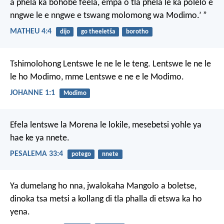
a phela
ka bohobe feela,
empa o tla phela le ka polelo
e
nngwe le e nngwe
e tswang molomong wa Modimo.’ ”
MATHEU 4:4
dijo
go theeletša
borotho
Tshimolohong Lentswe le ne le le teng. Lentswe le ne le
le ho Modimo, mme Lentswe e ne e le Modimo.
JOHANNE 1:1
Modimo
Efela lentswe la Morena le lokile,
mesebetsi yohle ya
hae
ke ya nnete.
PESALEMA 33:4
potego
nnete
Ya dumelang ho nna, jwalokaha Mangolo a boletse,
dinoka tsa metsi a kollang di tla phalla di etswa ka ho
yena.