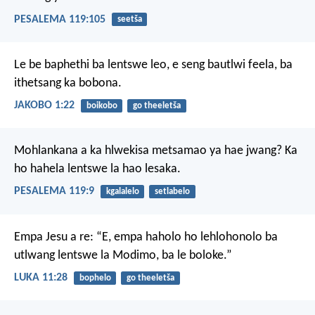
PESALEMA 119:105
seetša
Le be baphethi ba lentswe leo, e seng bautlwi feela, ba
ithetsang ka bobona.
JAKOBO 1:22
boikobo
go theeletša
Mohlankana a ka hlwekisa
metsamao ya hae jwang?
Ka
ho hahela lentswe la hao lesaka.
PESALEMA 119:9
kgalalelo
setlabelo
Empa Jesu a re: “E, empa haholo ho lehlohonolo ba
utlwang lentswe la Modimo, ba le boloke.”
LUKA 11:28
bophelo
go theeletša