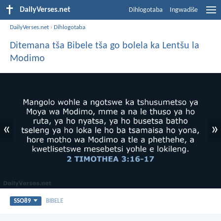
DailyVerses.net
Dihlogotaba
Ingwadiše
DailyVerses.net
›
Dihlogotaba
Ditemana tša Bibele tša go bolela ka Lentšu la
Modimo
«
»
SSO89
BIBELE