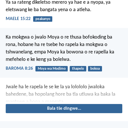
Ya sa rateng dikeletso
merero ya hae e a nyopa,
ya
eletswang ke ba bangata
yena o a atleha.
MAELE 15:22
peakanyo
Ka mokgwa o jwalo Moya o re thusa bofokoding ba
rona, hobane ha re tsebe ho rapela ka mokgwa o
tshwanelang, empa Moya ka bowona o re rapella ka
mefehelo e ke keng ya bolelwa.
BAROMA 8:26
Moya wa Modimo
thapelo
bokoa
Jwale ha le rapela le se ke la ya lolololo jwaloka
bahedene, ba hopolang hore ba tla utluwa ka baka la
mantswe a bona a mangata.
Bala tše dingwe...