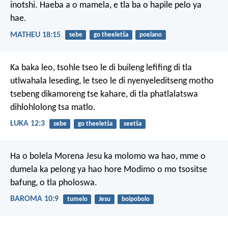
inotshi. Haeba a o mamela, e tla ba o hapile pelo ya
hae.
MATHEU 18:15
sebe
go theeletša
poelano
Ka baka leo, tsohle tseo le di buileng lefifing di tla
utlwahala leseding, le tseo le di nyenyeleditseng motho
tsebeng dikamoreng tse kahare, di tla phatlalatswa
dihlohlolong tsa matlo.
LUKA 12:3
sebe
go theeletša
seetša
Ha o bolela Morena Jesu ka molomo wa hao, mme o
dumela ka pelong ya hao hore Modimo o mo tsositse
bafung, o tla pholoswa.
BAROMA 10:9
tumelo
Jesu
boipobolo