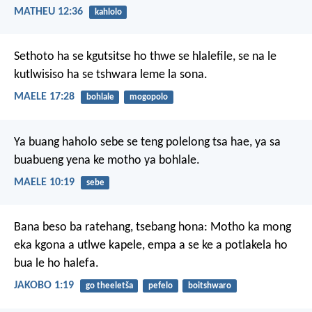
MATHEU 12:36
kahlolo
Sethoto ha se kgutsitse
ho thwe se hlalefile,
se na le
kutlwisiso
ha se tshwara leme la sona.
MAELE 17:28
bohlale
mogopolo
Ya buang haholo
sebe se teng polelong tsa hae,
ya sa
buabueng
yena ke motho ya bohlale.
MAELE 10:19
sebe
Bana beso ba ratehang, tsebang hona: Motho ka mong
eka kgona a utlwe kapele, empa a se ke a potlakela ho
bua le ho halefa.
JAKOBO 1:19
go theeletša
pefelo
boitshwaro