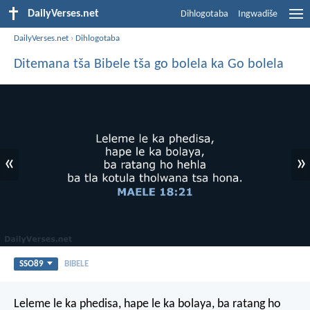
DailyVerses.net
Dihlogotaba
Ingwadiše
DailyVerses.net
›
Dihlogotaba
Ditemana tša Bibele tša go bolela ka Go bolela
«
»
SSO89
BIBELE
Leleme le ka phedisa,
hape le ka bolaya,
ba ratang ho