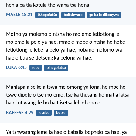
hehla
ba tla kotula tholwana tsa hona.
MAELE 18:21
tšhegofatšo
boitshwaro
go ba le dikenywa
Motho ya molemo o ntsha ho molemo letlotlong le
molemo la pelo ya hae, mme e mobe o ntsha ho hobe
letlotlong le lebe la pelo ya hae, hobane molomo wa
hae o bua se tletseng ka pelong ya hae.
LUKA 6:45
sebe
tšhegofatšo
Mahlapa a se ke a tswa melomong ya lona, ho mpe ho
tswe dipolelo tse molemo, tse ka thusang ho matlafatsa
ba di utlwang, le ho ba tlisetsa lehlohonolo.
BAEFESE 4:29
lesebo
botse
Ya tshwarang leme la hae
o baballa bophelo ba hae,
ya