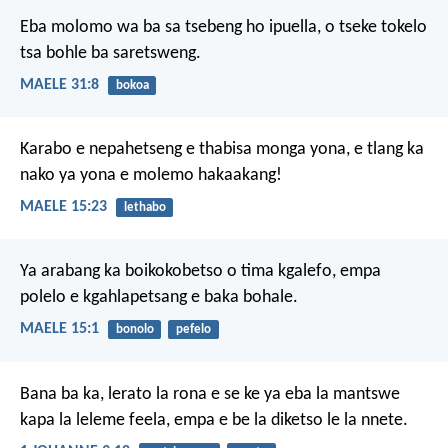
Eba molomo
wa ba sa tsebeng ho ipuella,
o tseke tokelo
tsa bohle ba saretsweng.
MAELE 31:8
bokoa
Karabo e nepahetseng
e thabisa monga yona,
e tlang ka
nako ya yona
e molemo hakaakang!
MAELE 15:23
lethabo
Ya arabang ka boikokobetso
o tima kgalefo,
empa
polelo e kgahlapetsang
e baka bohale.
MAELE 15:1
bonolo
pefelo
Bana ba ka, lerato la rona e se ke ya eba la mantswe
kapa la leleme feela, empa e be la diketso le la nnete.