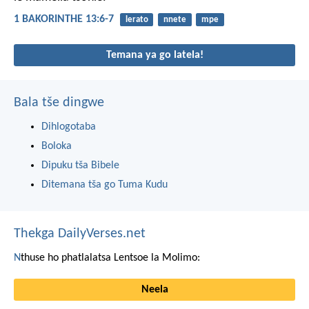
1 BAKORINTHE 13:6-7
lerato
nnete
mpe
Temana ya go latela!
Bala tše dingwe
Dihlogotaba
Boloka
Dipuku tša Bibele
Ditemana tša go Tuma Kudu
Thekga DailyVerses.net
N
thuse ho phatlalatsa Lentsoe la Molimo:
Neela