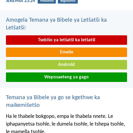
JEREMIA 23:24
Modimo
legodimo
Amogela Temana ya Bibele ya Letšatši ka
Letšatši:
Tsebišo ya letšatši ka letšatši
Emeile
Android
Weposaeteng ya gago
Temana ya Bibele ya go se kgethwe ka
maikemišetšo
Ha le thabele bokgopo, empa le thabela nnete. Le
iphapanyetsa tsohle, le dumela tsohle, le tshepa tsohle,
le mamella tsohle.