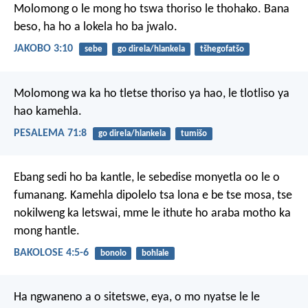
Molomong o le mong ho tswa thoriso le thohako. Bana
beso, ha ho a lokela ho ba jwalo.
JAKOBO 3:10
sebe
go direla/hlankela
tšhegofatšo
Molomong wa ka
ho tletse thoriso ya hao,
le tlotliso ya
hao kamehla.
PESALEMA 71:8
go direla/hlankela
tumišo
Ebang sedi ho ba kantle, le sebedise monyetla oo le o
fumanang. Kamehla dipolelo tsa lona e be tse mosa, tse
nokilweng ka letswai, mme le ithute ho araba motho ka
mong hantle.
BAKOLOSE 4:5-6
bonolo
bohlale
Ha ngwaneno a o sitetswe, eya, o mo nyatse le le