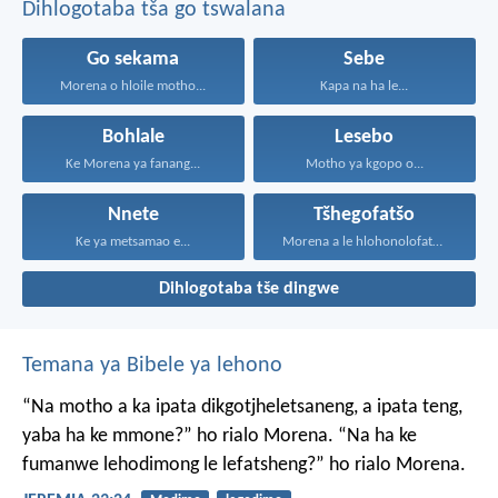
Dihlogotaba tša go tswalana
Go sekama
Sebe
Morena o hloile motho...
Kapa na ha le...
Bohlale
Lesebo
Ke Morena ya fanang...
Motho ya kgopo o...
Nnete
Tšhegofatšo
Ke ya metsamao e...
Morena a le hlohonolofatse...
Dihlogotaba tše dingwe
Temana ya Bibele ya lehono
“Na motho a ka ipata
dikgotjheletsaneng,
a ipata teng,
yaba ha ke mmone?”
ho rialo Morena.
“Na ha ke
fumanwe
lehodimong le lefatsheng?”
ho rialo Morena.