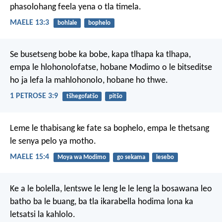
phasolohang feela
yena o tla timela.
MAELE 13:3
bohlale
bophelo
Se busetseng bobe ka bobe, kapa tlhapa ka tlhapa,
empa le hlohonolofatse, hobane Modimo o le bitseditse
ho ja lefa la mahlohonolo, hobane ho thwe.
1 PETROSE 3:9
tšhegofatšo
pitšo
Leme le thabisang
ke fate sa bophelo,
empa le thetsang
le senya pelo ya motho.
MAELE 15:4
Moya wa Modimo
go sekama
lesebo
Ke a le bolella, lentswe le leng le le leng la bosawana leo
batho ba le buang, ba tla ikarabella hodima lona ka
letsatsi la kahlolo.