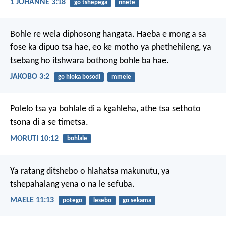
1 JOHANNE 3:18
go tshepega
nnete
Bohle re wela diphosong hangata. Haeba e mong a sa
fose ka dipuo tsa hae, eo ke motho ya phethehileng, ya
tsebang ho itshwara bothong bohle ba hae.
JAKOBO 3:2
go hloka bosodi
mmele
Polelo tsa ya bohlale di a kgahleha,
athe tsa sethoto
tsona
di a se timetsa.
MORUTI 10:12
bohlale
Ya ratang ditshebo
o hlahatsa makunutu,
ya
tshepahalang yena o na le sefuba.
MAELE 11:13
potego
lesebo
go sekama