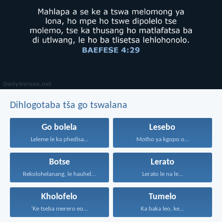
Dihlogotaba tša go tswalana
Go bolela
Lesebo
Leleme le ka phedisa...
Motho ya kgopo o...
Botse
Lerato
Rekolohelanang, le hauhelane, le...
Lerato le na le...
Kholofelo
Tumelo
‘Ke tseba merero eo...
Ka baka leo, ke...