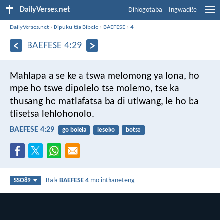
DailyVerses.net
Dihlogotaba
Ingwadiše
DailyVerses.net
›
Dipuku tša Bibele
›
BAEFESE
›
4
BAEFESE 4:29
Mahlapa a se ke a tswa melomong ya lona, ho
mpe ho tswe dipolelo tse molemo, tse ka
thusang ho matlafatsa ba di utlwang, le ho ba
tlisetsa lehlohonolo.
BAEFESE 4:29
go bolela
lesebo
botse
Bala
BAEFESE 4
mo inthaneteng
SSO89