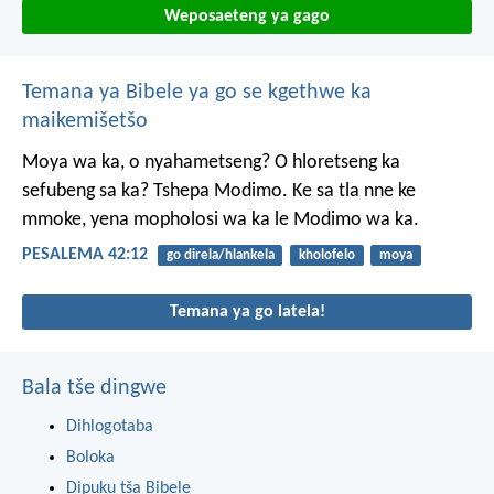
Weposaeteng ya gago
Temana ya Bibele ya go se kgethwe ka
maikemišetšo
Moya wa ka, o nyahametseng?
O hloretseng ka
sefubeng sa ka?
Tshepa Modimo.
Ke sa tla nne ke
mmoke,
yena mopholosi wa ka
le Modimo wa ka.
PESALEMA 42:12
go direla/hlankela
kholofelo
moya
Temana ya go latela!
Bala tše dingwe
Dihlogotaba
Boloka
Dipuku tša Bibele