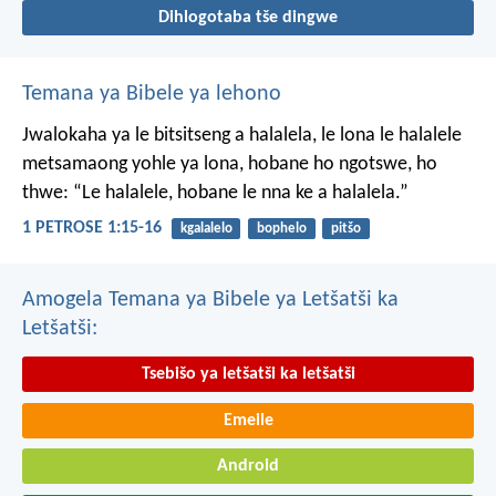
Dihlogotaba tše dingwe
Temana ya Bibele ya lehono
Jwalokaha ya le bitsitseng a halalela, le lona le halalele
metsamaong yohle ya lona,
hobane ho ngotswe, ho
thwe: “Le halalele, hobane le nna ke a halalela.”
1 PETROSE 1:15-16
kgalalelo
bophelo
pitšo
Amogela Temana ya Bibele ya Letšatši ka
Letšatši:
Tsebišo ya letšatši ka letšatši
Emeile
Android