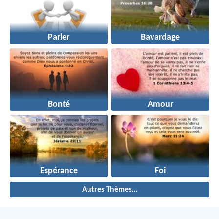
Parler
Bavardage
Bonté
Amour
Espérance
Foi
Autres Thèmes...