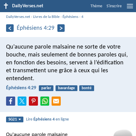
DailyVerses.net
Thème
S'inscrire
DailyVerses.net
›
Livres de la Bible
›
Éphésiens
›
4
Éphésiens 4:29
Qu'aucune parole malsaine ne sorte de votre
bouche, mais seulement de bonnes paroles qui,
en fonction des besoins, servent à l’édification
et transmettent une grâce à ceux qui les
entendent.
Éphésiens 4:29
parler
bavardage
bonté
Lire
Éphésiens 4
en ligne
SG21