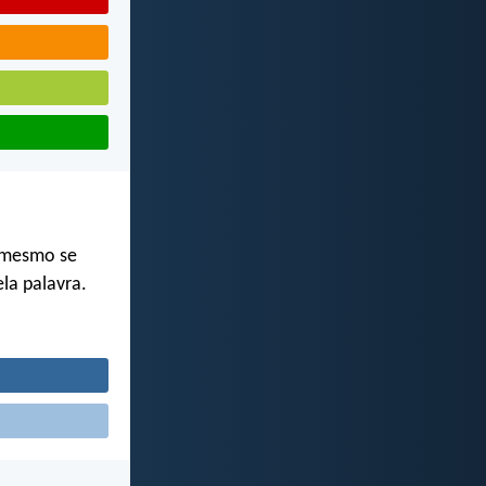
i mesmo se
ela palavra.