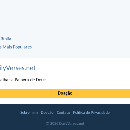
 Bíblia
os Mais Populares
ilyVerses.net
alhar a Palavra de Deus:
Doação
Sobre mim
Doação
Contato
Política de Privacidade
© 2026 DailyVerses.net