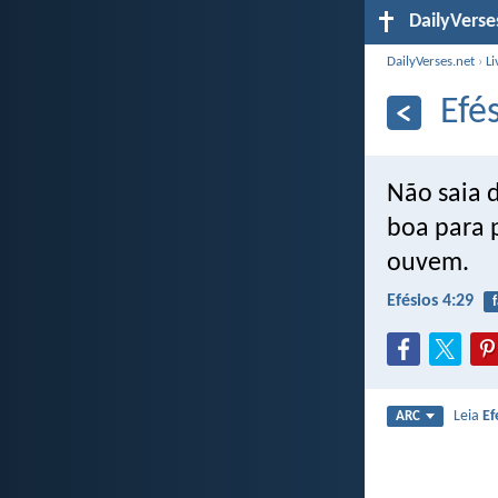
DailyVerse
DailyVerses.net
›
Li
Efé
Não saia 
boa para 
ouvem.
Efésios 4:29
f
Leia
Ef
ARC