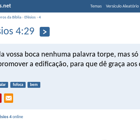
s.net
Temas
Versículo Aleatório
vros da Bíblia
›
Efésios
›
4
sios 4:29
da vossa boca nenhuma palavra torpe, mas só 
promover a edificação, para que dê graça aos
alar
fofoca
bem
ésios 4
online