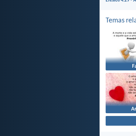
Efésios 4:29 - 
Temas rel
F
A