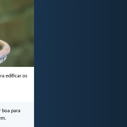
a edificar os
.
r boa para
em.