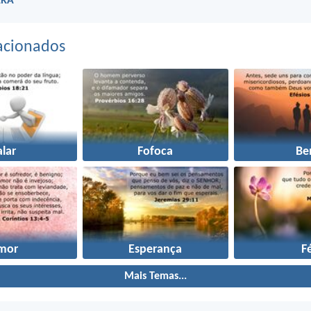
ARA
acionados
alar
Fofoca
B
mor
Esperança
F
Mais Temas...