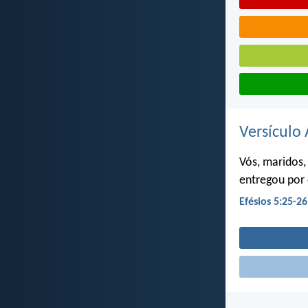
Versículo 
Vós, maridos,
entregou por 
Efésios 5:25-26