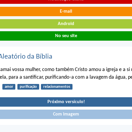
E-mail
Android
No seu site
Aleatório da Bíblia
 amai vossa mulher, como também Cristo amou a igreja e a s
ela, para a santificar, purificando-a com a lavagem da água, p
amor
purificação
relacionamentos
Próximo versículo!
Com imagem