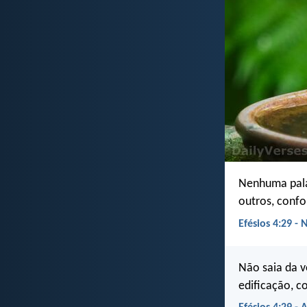
Nenhuma palav
outros, conf
Efésios 4:29 - 
Não saia da v
edificação, c