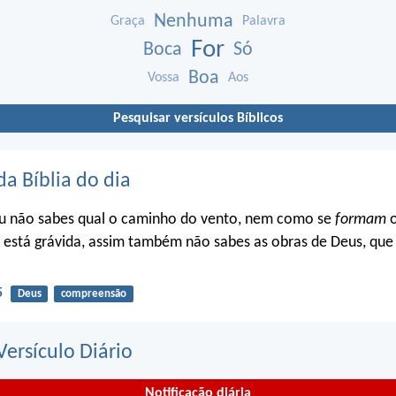
Nenhuma
Graça
Palavra
For
Boca
Só
Boa
Vossa
Aos
Pesquisar versículos Bíblicos
da Bíblia do dia
u não sabes qual o caminho do vento, nem como se
formam
o
 está grávida, assim também não sabes as obras de Deus, que 
5
Deus
compreensão
ersículo Diário
Notificação diária