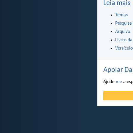
Leia mais
Temas
Pesquisa
Arquivo
Livros da
Versícul
Apoiar Da
Ajude-
me
a esp