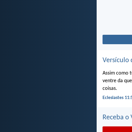
Versículo 
Assim como t
ventre da que
coisas.
Eclesiastes 11:
Receba o V