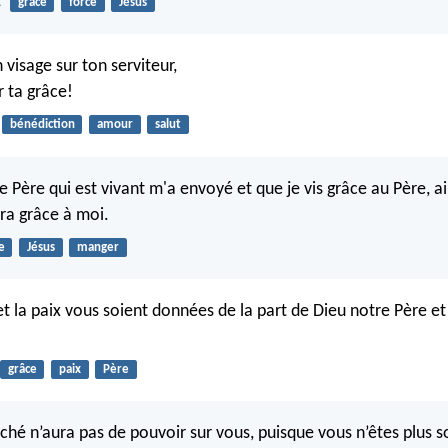
1
grâce
force
Jésus
n visage sur ton serviteur,
 ta grâce!
bénédiction
amour
salut
Père qui est vivant m'a envoyé et que je vis grâce au Père, ain
ra grâce à moi.
e
Jésus
manger
et la paix vous soient données de la part de Dieu notre Père et
grâce
paix
Père
éché n’aura pas de pouvoir sur vous, puisque vous n’êtes plus so