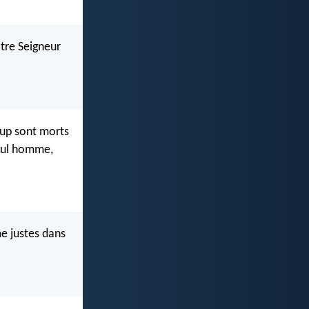
otre Seigneur
coup sont morts
seul homme,
e justes dans