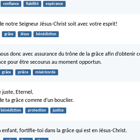
confiance
fiabilité
espérance
e notre Seigneur Jésus-Christ soit avec votre esprit!
grâce
Jésus
bénédiction
us donc avec assurance du trône de la grâce afin d’obtenir 
râce pour être secourus au moment opportun.
grâce
prière
miséricorde
 juste, Eternel,
 de ta grâce comme d’un bouclier.
bénédiction
protection
justice
enfant, fortifie-toi dans la grâce qui est en Jésus-Christ.