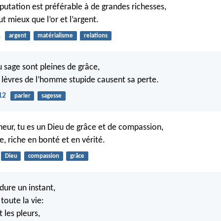
utation est préférable à de grandes richesses,
ut mieux que l’or et l’argent.
1
argent
matérialisme
relations
u sage sont pleines de grâce,
s lèvres de l’homme stupide causent sa perte.
12
parler
sagesse
gneur, tu es un Dieu de grâce et de compassion,
re, riche en bonté et en vérité.
Dieu
compassion
grâce
dure un instant,
toute la vie:
t les pleurs,