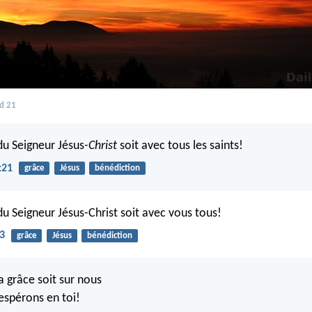
d 21
du Seigneur Jésus
-Christ
soit avec tous les saints!
:21
grâce
Jésus
bénédiction
du Seigneur Jésus-Christ soit avec vous tous!
23
grâce
Jésus
bénédiction
a grâce soit sur nous
espérons en toi!