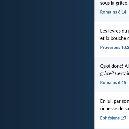
sous la grâce.
Romains 6:14
Les lèvres du 
et la bouche 
Proverbes 10:
Quoi donc! Al
grâce? Certa
Romains 6:15
En lui, par s
richesse de sa
Éphésiens 1:7