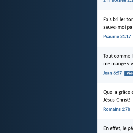
2 Timothée 2:
Fais briller to
sauve-moi par
Psaume 31:17
Tout comme le 
me mange viv
Jean 6:57
Pèr
Que la grâce 
Jésus-Christ!
Romains 1:7b
En effet, le p