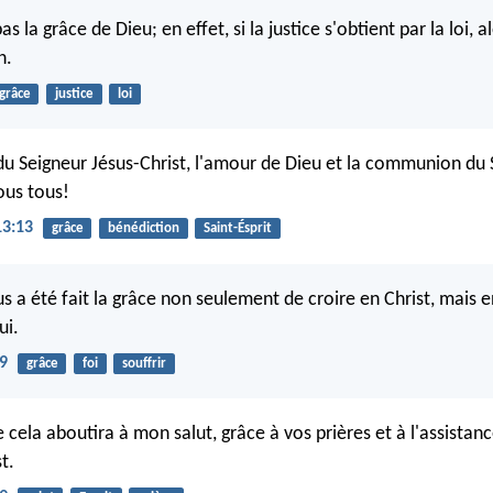
as la grâce de Dieu; en effet, si la justice s'obtient par la loi, a
n.
grâce
justice
loi
du Seigneur Jésus-Christ, l'amour de Dieu et la communion du S
ous tous!
13:13
grâce
bénédiction
Saint-Ésprit
ous a été fait la grâce non seulement de croire en Christ, mais 
ui.
29
grâce
foi
souffrir
e cela aboutira à mon salut, grâce à vos prières et à l'assistanc
t.