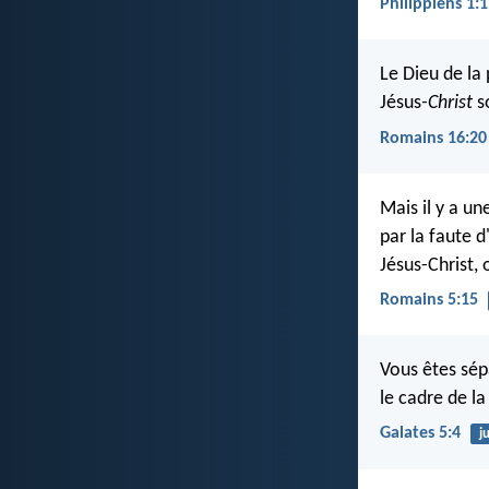
Philippiens 1:
Le Dieu de la
Jésus
-Christ
s
Romains 16:20
Mais il y a un
par la faute d
Jésus-Christ,
Romains 5:15
Vous êtes sép
le cadre de la
Galates 5:4
j