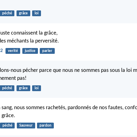
péché
grâce
loi
juste connaissent la grâce,
des méchants la perversité.
32
verité
justice
parler
lons-nous pécher parce que nous ne sommes pas sous la loi ma
inement pas!
péché
grâce
loi
on sang, nous sommes rachetés, pardonnés de nos fautes, con
 grâce.
péché
Sauveur
pardon