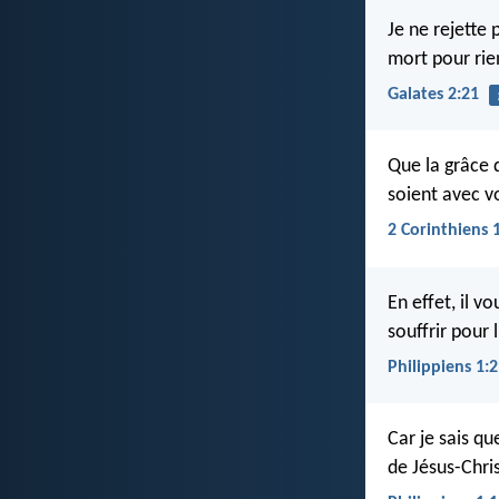
Je ne rejette p
mort pour rie
Galates 2:21
Que la grâce 
soient avec v
2 Corinthiens 
En effet, il v
souffrir pour l
Philippiens 1:
Car je sais qu
de Jésus-Chris