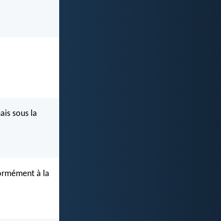
is sous la
formément à la