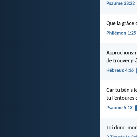
Psaume 33:22
Que la grâce d
Philémon 1:25
Approchons-no
de trouver g
Hébreux 4:16
Car tu bénis le
tu l’entoures
Psaume 5:13
Toi donc, mon 