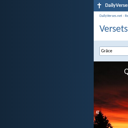
DailyVerse
DailyVerses.net
›
R
Versets
«