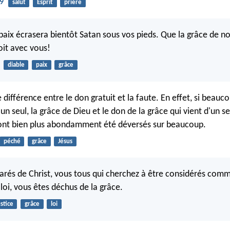
19
salut
Esprit
prière
 paix écrasera bientôt Satan sous vos pieds. Que la grâce de n
oit avec vous!
diable
paix
grâce
e différence entre le don gratuit et la faute. En effet, si beau
'un seul, la grâce de Dieu et le don de la grâce qui vient d'un 
 ont bien plus abondamment été déversés sur beaucoup.
péché
grâce
Jésus
arés de Christ, vous tous qui cherchez à être considérés comm
 loi, vous êtes déchus de la grâce.
ustice
grâce
loi