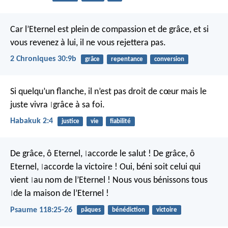
Car l’Eternel est plein de compassion et de grâce, et si
vous revenez à lui, il ne vous rejettera pas.
2 Chroniques 30:9b
grâce
repentance
conversion
Si quelqu’un flanche,
il n’est pas droit de cœur
mais le
juste vivra
grâce à sa foi.
|
Habakuk 2:4
justice
vie
fiabilité
De grâce, ô Eternel,
accorde le salut !
De grâce, ô
|
Eternel,
accorde la victoire !
Oui, béni soit celui qui
|
vient
au nom de l’Eternel !
Nous vous bénissons tous
|
de la maison de l’Eternel !
|
Psaume 118:25-26
pâques
bénédiction
victoire