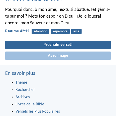
Pourquoi donc, ô mon âme,
es-tu si abattue,
et gémis-
|
|
tu sur moi ?
Mets ton espoir en Dieu !
Je le louerai
|
encore,
mon Sauveur et mon Dieu.
Psaume 42:12
adoration
espérance
âme
Prochain verset!
Avec Image
En savoir plus
Thème
Rechercher
Archives
Livres de la Bible
Versets les Plus Populaires