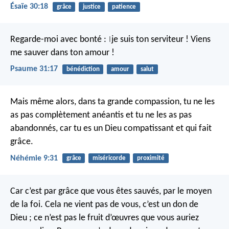
Ésaïe 30:18
grâce
justice
patience
Regarde-moi avec bonté :
je suis ton serviteur !
Viens
|
me sauver dans ton amour !
Psaume 31:17
bénédiction
amour
salut
Mais même alors, dans ta grande compassion, tu ne les
as pas complètement anéantis et tu ne les as pas
abandonnés, car tu es un Dieu compatissant et qui fait
grâce.
Néhémie 9:31
grâce
miséricorde
proximité
Car c’est par grâce que vous êtes sauvés, par le moyen
de la foi. Cela ne vient pas de vous, c’est un don de
Dieu ; ce n’est pas le fruit d’œuvres que vous auriez