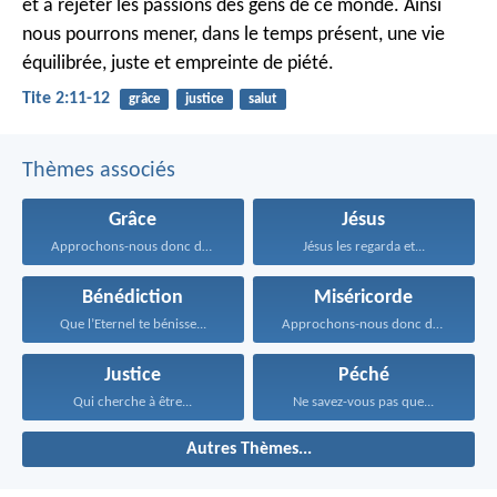
et à rejeter les passions des gens de ce monde. Ainsi
nous pourrons mener, dans le temps présent, une vie
équilibrée, juste et empreinte de piété.
Tite 2:11-12
grâce
justice
salut
Thèmes associés
Grâce
Jésus
Approchons-nous donc du trône...
Jésus les regarda et...
Bénédiction
Miséricorde
Que l’Eternel te bénisse...
Approchons-nous donc du trône...
Justice
Péché
Qui cherche à être...
Ne savez-vous pas que...
Autres Thèmes...