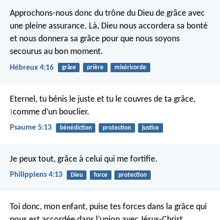
Approchons-nous donc du trône du Dieu de grâce avec
une pleine assurance. Là, Dieu nous accordera sa bonté
et nous donnera sa grâce pour que nous soyons
secourus au bon moment.
Hébreux 4:16
grâce
prière
miséricorde
Eternel, tu bénis le juste
et tu le couvres de ta grâce,
comme d’un bouclier.
|
Psaume 5:13
bénédiction
protection
justice
Je peux tout, grâce à celui qui me fortifie.
Philippiens 4:13
Dieu
force
protection
Toi donc, mon enfant, puise tes forces dans la grâce qui
nous est accordée dans l’union avec Jésus-Christ.