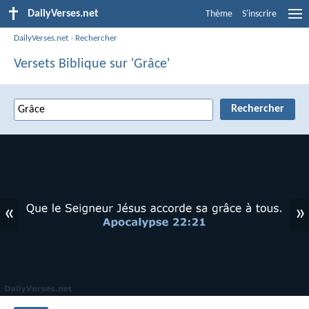
DailyVerses.net
Thème
S'inscrire
DailyVerses.net
›
Rechercher
Versets Biblique sur 'Grâce'
«
»