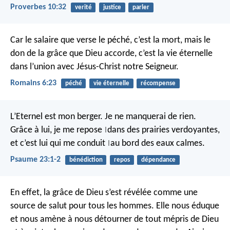
Proverbes 10:32
verité
justice
parler
Car le salaire que verse le péché, c’est la mort, mais le
don de la grâce que Dieu accorde, c’est la vie éternelle
dans l’union avec Jésus-Christ notre Seigneur.
Romains 6:23
péché
vie éternelle
récompense
L’Eternel est mon berger.
Je ne manquerai de rien.
Grâce à lui, je me repose
dans des prairies verdoyantes,
|
et c’est lui qui me conduit
au bord des eaux calmes.
|
Psaume 23:1-2
bénédiction
repos
dépendance
En effet, la grâce de Dieu s’est révélée comme une
source de salut pour tous les hommes. Elle nous éduque
et nous amène à nous détourner de tout mépris de Dieu