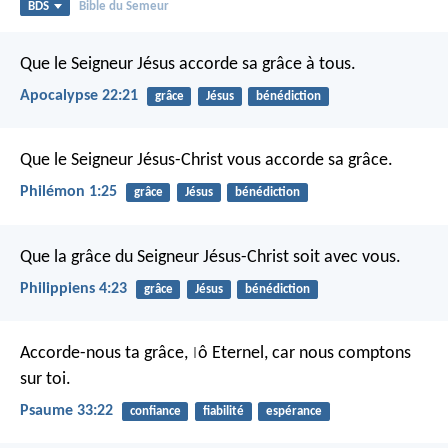
BDS
Bible du Semeur
Que le Seigneur Jésus accorde sa grâce à tous.
Apocalypse 22:21
grâce
Jésus
bénédiction
Que le Seigneur Jésus-Christ vous accorde sa grâce.
Philémon 1:25
grâce
Jésus
bénédiction
Que la grâce du Seigneur Jésus-Christ soit avec vous.
Philippiens 4:23
grâce
Jésus
bénédiction
Accorde-nous ta grâce,
ô Eternel,
car nous comptons
|
sur toi.
Psaume 33:22
confiance
fiabilité
espérance