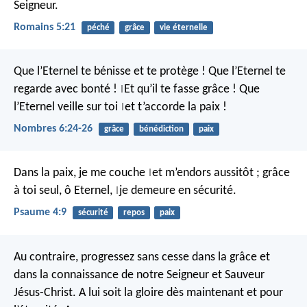
Seigneur.
Romains 5:21
péché
grâce
vie éternelle
Que l’Eternel te bénisse et te protège !
Que l’Eternel te
regarde avec bonté !
Et qu’il te fasse grâce !
Que
|
l’Eternel veille sur toi
et t’accorde la paix !
|
Nombres 6:24-26
grâce
bénédiction
paix
Dans la paix, je me couche
et m’endors aussitôt ;
grâce
|
à toi seul, ô Eternel,
je demeure en sécurité.
|
Psaume 4:9
sécurité
repos
paix
Au contraire, progressez sans cesse dans la grâce et
dans la connaissance de notre Seigneur et Sauveur
Jésus-Christ. A lui soit la gloire dès maintenant et pour