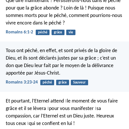
Que dire maintenant ? Persisterons-nous dans le péché
pour que la grâce abonde ? Loin de là ! Puisque nous
sommes morts pour le péché, comment pourrions-nous
vivre encore dans le péché ?
Romains 6:1-2
péché
grâce
vie
Tous ont péché, en effet, et sont privés de la gloire de
Dieu, et ils sont déclarés justes par sa grâce ; c’est un
don que Dieu leur fait par le moyen de la délivrance
apportée par Jésus-Christ.
Romains 3:23-24
péché
grâce
Sauveur
Et pourtant, l’Eternel attend
le moment de vous faire
|
grâce
et il se lèvera
pour vous manifester
sa
|
|
compassion,
car l’Eternel est un Dieu juste.
Heureux
tous ceux
qui se confient en lui !
|