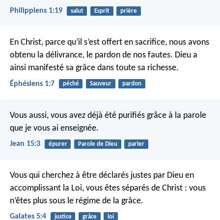
Philippiens 1:19
salut
Esprit
prière
En Christ,
parce qu’il s’est offert en sacrifice,
nous avons
obtenu la délivrance,
le pardon de nos fautes.
Dieu a
ainsi manifesté sa grâce
dans toute sa richesse.
Éphésiens 1:7
péché
Sauveur
pardon
Vous aussi, vous avez déjà été purifiés grâce à la parole
que je vous ai enseignée.
Jean 15:3
épurer
Parole de Dieu
parler
Vous qui cherchez à être déclarés justes par Dieu en
accomplissant la Loi, vous êtes séparés de Christ : vous
n’êtes plus sous le régime de la grâce.
Galates 5:4
justice
grâce
loi