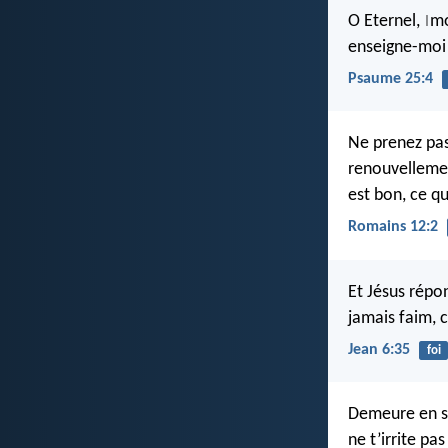
O Eternel,
mo
|
enseigne-mo
Psaume 25:4
Ne prenez pa
renouvellemen
est bon, ce qui
Romains 12:2
Et Jésus répon
jamais faim, c
Jean 6:35
foi
Demeure en s
ne t’irrite pa