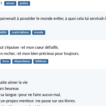
21
amour
justice
rvenait à posséder le monde entier, à quoi cela lui servirait-il,
pidité
matérialisme
monde
ut s’épuiser
et mon cœur défaillir,
|
n rocher,
et mon bien précieux pour toujours.
|
force
dépendance
faiblesse
aite aimer la vie
ours heureux
ur sa langue
pour ne faire aucun mal,
|
ucun propos menteur
ne passe sur ses lèvres.
|