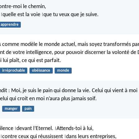
ntre-moi le chemin,
i
quelle est la voie
que tu veux que je suive.
|
|
apprendre
s comme modèle le monde actuel, mais soyez transformés par
t de votre intelligence, pour pouvoir discerner la volonté de D
 lui plaît, ce qui est parfait.
irréprochable
obéissance
monde
dit : Moi, je suis le pain qui donne la vie. Celui qui vient à moi
elui qui croit en moi n’aura plus jamais soif.
manger
pain
ilence
devant l’Eternel.
Attends-toi à lui,
|
|
s
contre ceux qui réussissent
dans leurs entreprises,
|
|