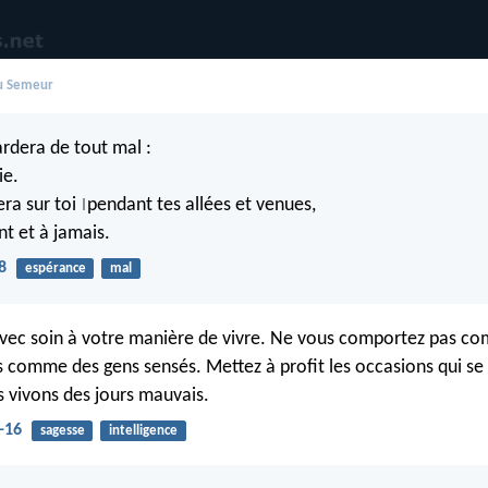
du Semeur
ardera de tout mal :
ie.
lera sur toi
pendant tes allées et venues,
|
t et à jamais.
8
espérance
mal
avec soin à votre manière de vivre. Ne vous comportez pas c
s comme des gens sensés. Mettez à profit les occasions qui se
s vivons des jours mauvais.
-16
sagesse
intelligence