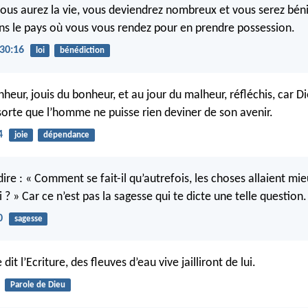
vous aurez la vie, vous deviendrez nombreux et vous serez béni
ns le pays où vous vous rendez pour en prendre possession.
30:16
loi
bénédiction
heur, jouis du bonheur, et au jour du malheur, réfléchis, car Die
 sorte que l’homme ne puisse rien deviner de son avenir.
4
joie
dépendance
ire : « Comment se fait-il qu’autrefois, les choses allaient mi
 ? » Car ce n’est pas la sagesse qui te dicte une telle question.
0
sagesse
it l’Ecriture, des fleuves d’eau vive jailliront de lui.
Parole de Dieu