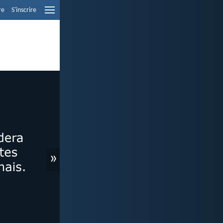
re
S'inscrire
»