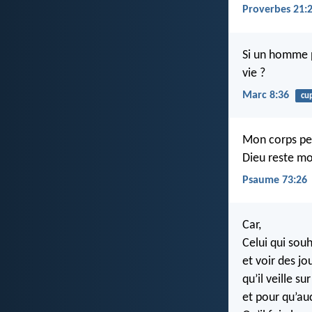
Proverbes 21:
Si un homme pa
vie ?
Marc 8:36
cu
Mon corps pe
Dieu reste mo
Psaume 73:26
Car,
Celui qui souh
et voir des j
qu’il veille s
et pour qu’a