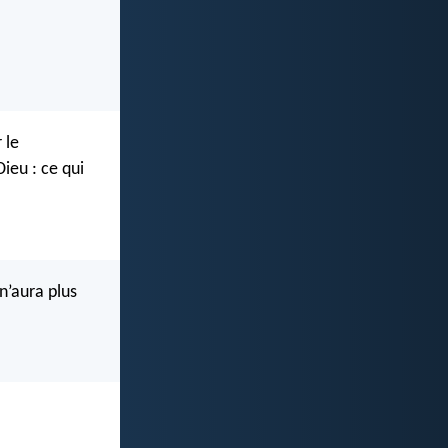
 le
ieu : ce qui
 n’aura plus