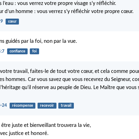
l’eau : vous verrez votre propre visage s’y réfléchir.
r d’un homme : vous verrez s’y réfléchir votre propre cœur.
19
cœur
s guidés par la foi, non par la vue.
5:7
confiance
foi
votre travail, faites-le de tout votre cœur, et cela comme pou
des hommes. Car vous savez que vous recevrez du Seigneur, 
’héritage qu’il réserve au peuple de Dieu. Le Maître que vous s
3-24
récompense
recevoir
travail
être juste et bienveillant trouvera la vie,
 avec justice et honoré.