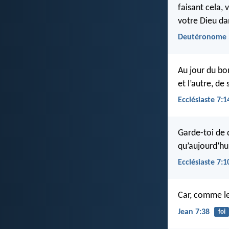
faisant cela, 
votre Dieu da
Deutéronome 
Au jour du bon
et l’autre, de
Ecclésiaste 7:1
Garde-toi de d
qu’aujourd’hui
Ecclésiaste 7:1
Car, comme le d
Jean 7:38
foi