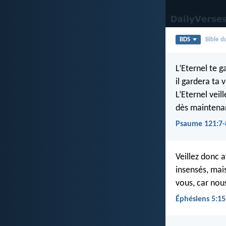
BDS
Bible 
L’Eternel te g
il gardera ta v
L’Eternel veil
dès maintenan
Psaume 121:7-
Veillez donc 
insensés, mai
vous, car nou
Éphésiens 5:15