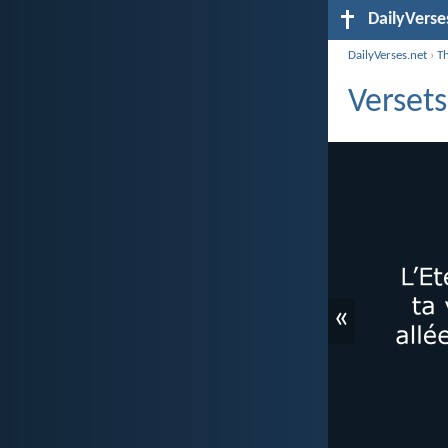
DailyVerse
DailyVerses.net
›
T
Versets
«