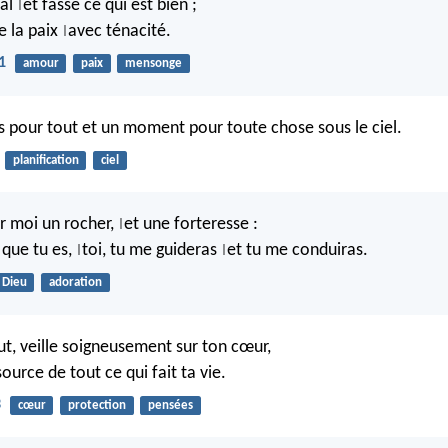
mal
et fasse ce qui est bien ;
|
e la paix
avec ténacité.
|
1
amour
paix
mensonge
ps pour tout et un moment pour toute chose sous le ciel.
planification
ciel
ur moi un rocher,
et une forteresse :
|
 que tu es,
toi, tu me guideras
et tu me conduiras.
|
|
Dieu
adoration
ut, veille soigneusement sur ton cœur,
 source de tout ce qui fait ta vie.
3
cœur
protection
pensées