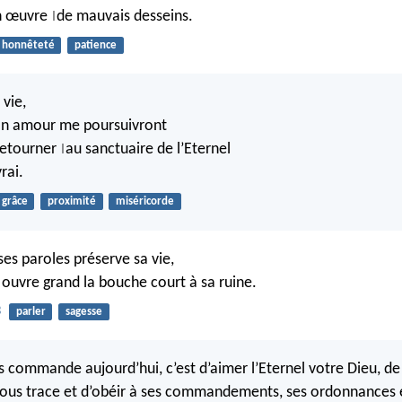
n œuvre
de mauvais desseins.
|
honnêteté
patience
 vie,
ton amour me poursuivront
 retourner
au sanctuaire de l’Eternel
|
rai.
grâce
proximité
miséricorde
 ses paroles préserve sa vie,
i ouvre grand la bouche court à sa ruine.
3
parler
sagesse
s commande aujourd’hui, c’est d’aimer l’Eternel votre Dieu, de 
vous trace et d’obéir à ses commandements, ses ordonnances et