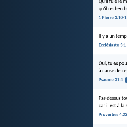
Qu’il fuie le 
qu’il recherch
1 Pierre 3:10-1
Il y a un tem
Ecclésiaste 3:1
Oui, tu es po
à cause de ce
Psaume 31:4
Par-dessus to
car il est à la
Proverbes 4:2