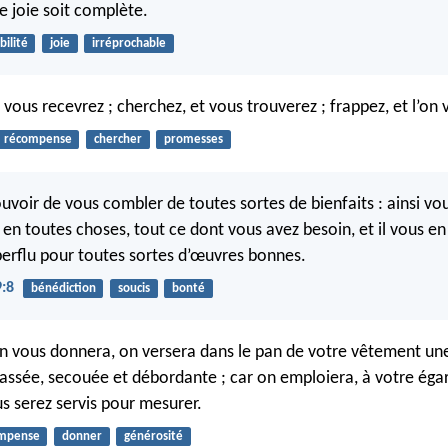
e joie soit complète.
abilité
joie
irréprochable
vous recevrez ; cherchez, et vous trouverez ; frappez, et l’on 
récompense
chercher
promesses
pouvoir de vous combler de toutes sortes de bienfaits : ainsi vo
 en toutes choses, tout ce dont vous avez besoin, et il vous en
erflu pour toutes sortes d’œuvres bonnes.
9:8
bénédiction
soucis
bonté
on vous donnera, on versera dans le pan de votre vêtement u
assée, secouée et débordante ; car on emploiera, à votre éga
s serez servis pour mesurer.
mpense
donner
générosité