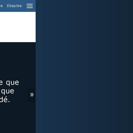
re
S'inscrire
»