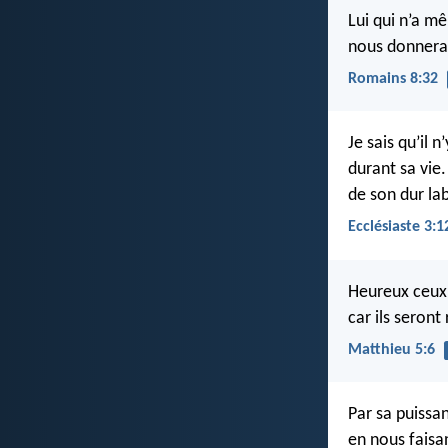
Lui qui n’a m
nous donnerait
Romains 8:32
Je sais qu’il
durant sa vie.
de son dur lab
Ecclésiaste 3:1
Heureux ceux q
car ils seront
Matthieu 5:6
Par sa puissan
en nous faisa