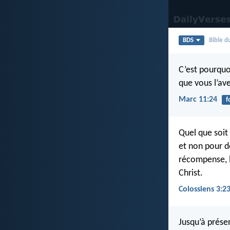
BDS
Bible 
C’est pourquo
que vous l’av
Marc 11:24
f
Quel que soit 
et non pour 
récompense, l
Christ.
Colossiens 3:2
Jusqu’à prése