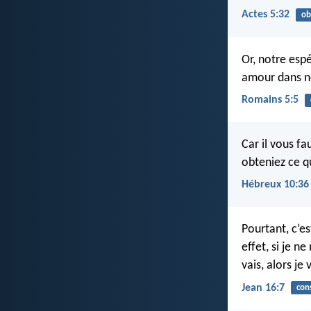
Actes 5:32
ob
Or, notre esp
amour dans no
Romains 5:5
Car il vous f
obteniez ce qu
Hébreux 10:36
Pourtant, c’es
effet, si je n
vais, alors je 
Jean 16:7
con