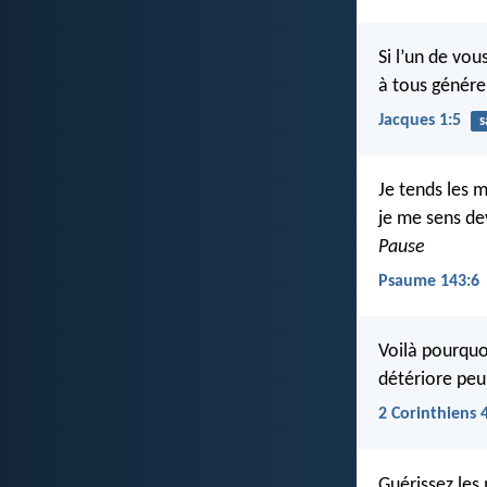
Si l’un de vou
à tous génére
Jacques 1:5
s
Je tends les m
je me sens de
Pause
Psaume 143:6
Voilà pourquo
détériore peu
2 Corinthiens 
Guérissez les 