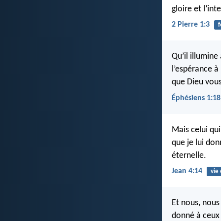
gloire et l’in
2 Pierre 1:3
f
Qu’il illumine
l’espérance à 
que Dieu vous
Éphésiens 1:18
Mais celui qui
que je lui don
éternelle.
Jean 4:14
vie
Et nous, nous
donné à ceux 