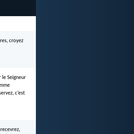
res, croyez
r le Seigneur
comme
ervez, c’est
recevrez,