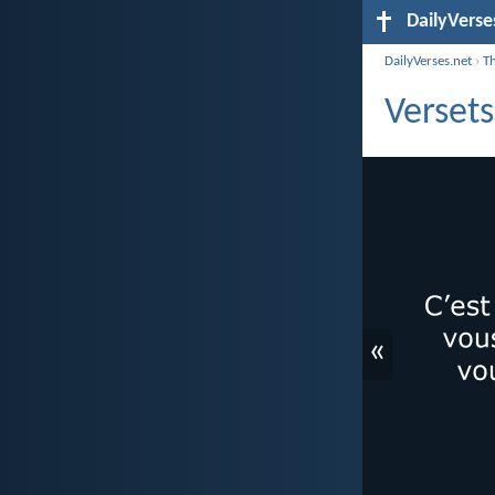
DailyVerse
DailyVerses.net
›
T
Versets
«