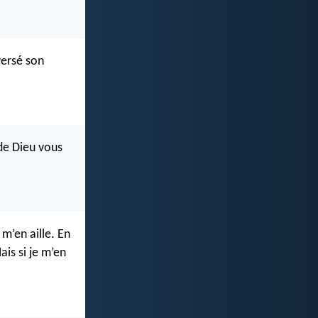
versé son
 de Dieu vous
 m’en aille. En
ais si je m’en