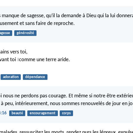
s manque de sagesse, qu’il la demande à Dieu qui la lui donnera
usement et sans faire de reproche.
agesse
générosité
ains vers toi,
vant toi
comme une terre aride.
|
adoration
dépendance
i nous ne perdons pas courage. Et même si notre être extérie
 à peu, intérieurement, nous sommes renouvelés de jour en jo
4:16
beauté
encouragement
corps
malades, ressuscitez les morts, rendez purs les lépreux, expuls