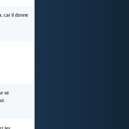
, car il donne
ur se
ur.
ez les