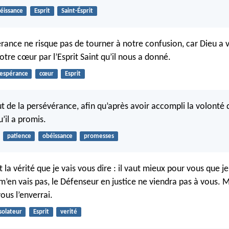
éissance
Esprit
Saint-Ésprit
érance ne risque pas de tourner à notre confusion, car Dieu a 
tre cœur par l’Esprit Saint qu’il nous a donné.
espérance
cœur
Esprit
aut de la persévérance, afin qu’après avoir accompli la volonté
’il a promis.
patience
obéissance
promesses
t la vérité que je vais vous dire : il vaut mieux pour vous que je
e m’en vais pas, le Défenseur en justice ne viendra pas à vous. M
vous l’enverrai.
solateur
Esprit
verité