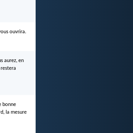
vous ouvrira.
us aurez, en
 restera
ne bonne
rd, la mesure