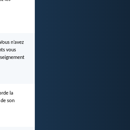
 Vous n’avez
nts vous
enseignement
orde la
u de son