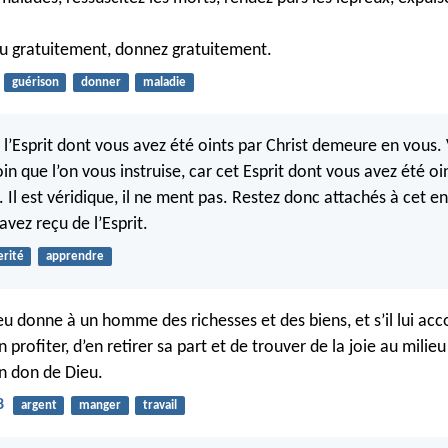
u gratuitement, donnez gratuitement.
guérison
donner
maladie
 l’Esprit dont vous avez été oints par Christ demeure en vous.
n que l’on vous instruise, car cet Esprit dont vous avez été oi
. Il est véridique, il ne ment pas. Restez donc attachés à cet 
’avez reçu de l’Esprit.
erité
apprendre
ieu donne à un homme des richesses et des biens, et s’il lui acc
en profiter, d’en retirer sa part et de trouver de la joie au milie
un don de Dieu.
8
argent
manger
travail