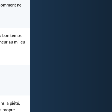
, comment ne
du bon temps
nheur au milieu
ns la piété,
sa propre