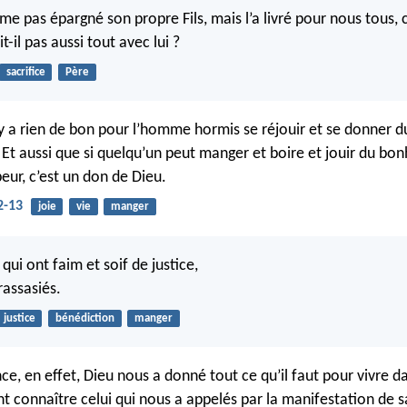
ême pas épargné son propre Fils, mais l’a livré pour nous tous
-il pas aussi tout avec lui ?
sacrifice
Père
 n’y a rien de bon pour l’homme hormis se réjouir et se donner 
 Et aussi que si quelqu’un peut manger et boire et jouir du bo
eur, c’est un don de Dieu.
2-13
joie
vie
manger
ui ont faim et soif de justice,
 rassasiés.
justice
bénédiction
manger
ce, en effet, Dieu nous a donné tout ce qu’il faut pour vivre da
nt connaître celui qui nous a appelés par la manifestation de 