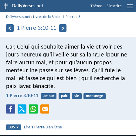
DailyVerses.net
Thème
S'inscrire
DailyVerses.net
›
Livres de la Bible
›
1 Pierre
›
3
1 Pierre 3:10-11
Car,
Celui qui souhaite aimer la vie
et voir des
jours heureux
qu’il veille sur sa langue
pour ne
|
faire aucun mal,
et pour qu’aucun propos
menteur
ne passe sur ses lèvres.
Qu’il fuie le
|
mal
et fasse ce qui est bien ;
qu’il recherche la
|
paix
avec ténacité.
|
1 Pierre 3:10-11
amour
paix
vie
mensonge
Lire
1 Pierre 3
en ligne
BDS