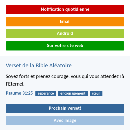
Notification quotidienne
Email
Android
Sur votre site web
Verset de la Bible Aléatoire
Soyez forts et prenez courage,
vous qui vous attendez
à
|
l’Eternel.
Psaume 31:25
espérance
encouragement
cœur
Prochain verset!
Avec Image