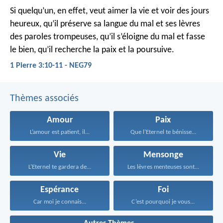
Si quelqu’un, en effet, veut aimer la vie
et voir des jours
heureux,
qu’il préserve sa langue du mal
et ses lèvres
des paroles trompeuses,
qu’il s’éloigne du mal et fasse
le bien,
qu’il recherche la paix et la poursuive.
1 Pierre 3:10-11 - NEG79
Thèmes associés
Amour
Paix
L’amour est patient, il...
Que l’Eternel te bénisse...
Vie
Mensonge
L’Eternel te gardera de...
Les lèvres menteuses sont...
Espérance
Foi
Car moi je connais...
C’est pourquoi je vous...