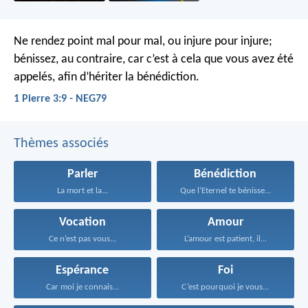
Ne rendez point mal pour mal, ou injure pour injure;
bénissez, au contraire, car c’est à cela que vous avez été
appelés, afin d’hériter la bénédiction.
1 Pierre 3:9 - NEG79
Thèmes associés
Parler
Bénédiction
La mort et la...
Que l’Eternel te bénisse...
Vocation
Amour
Ce n’est pas vous...
L’amour est patient, il...
Espérance
Foi
Car moi je connais...
C’est pourquoi je vous...