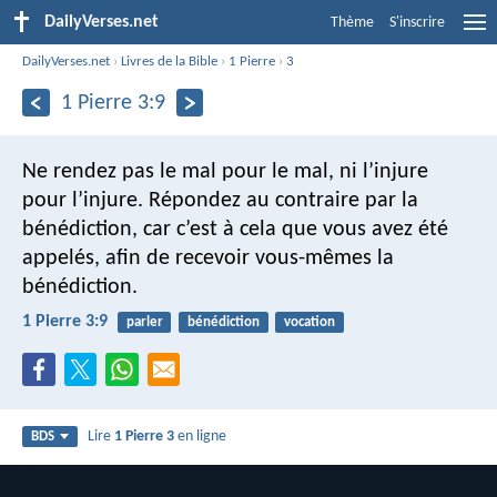
DailyVerses.net
Thème
S'inscrire
DailyVerses.net
›
Livres de la Bible
›
1 Pierre
›
3
1 Pierre 3:9
Ne rendez pas le mal pour le mal, ni l’injure
pour l’injure. Répondez au contraire par la
bénédiction, car c’est à cela que vous avez été
appelés, afin de recevoir vous-mêmes la
bénédiction.
1 Pierre 3:9
parler
bénédiction
vocation
Lire
1 Pierre 3
en ligne
BDS