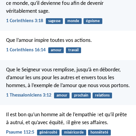
ce monde, qu’il devienne fou afin de devenir
véritablement sage.
1 Corinthiens 3:18
sagesse
monde
égoisme
Que l’amour inspire toutes vos actions.
1 Corinthiens 16:14
amour
travail
Que le Seigneur vous remplisse, jusqu’à en déborder,
d’amour les uns pour les autres et envers tous les
hommes, à l’exemple de l’amour que nous vous portons.
1 Thessaloniciens 3:12
amour
prochain
relations
Il est bon qu’un homme ait de l’empathie
et qu’il prête
|
à autrui,
et qu’avec équité,
il gère ses affaires.
|
Psaume 112:5
générosité
miséricorde
honnêteté