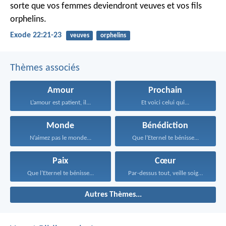
sorte que vos femmes deviendront veuves et vos fils
orphelins.
Exode 22:21-23
veuves
orphelins
Thèmes associés
Amour
Prochain
L’amour est patient, il...
Et voici celui qui...
Monde
Bénédiction
N’aimez pas le monde...
Que l’Eternel te bénisse...
Paix
Cœur
Que l’Eternel te bénisse...
Par-dessus tout, veille soigneusement...
Autres Thèmes...