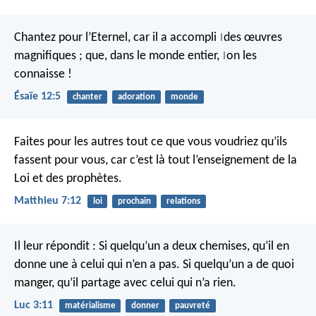
Chantez pour l’Eternel,
car il a accompli
des œuvres
|
magnifiques ;
que, dans le monde entier,
on les
|
connaisse !
Ésaïe 12:5
chanter
adoration
monde
Faites pour les autres tout ce que vous voudriez qu’ils
fassent pour vous, car c’est là tout l’enseignement de la
Loi et des prophètes.
Matthieu 7:12
loi
prochain
relations
Il leur répondit : Si quelqu’un a deux chemises, qu’il en
donne une à celui qui n’en a pas. Si quelqu’un a de quoi
manger, qu’il partage avec celui qui n’a rien.
Luc 3:11
matérialisme
donner
pauvreté