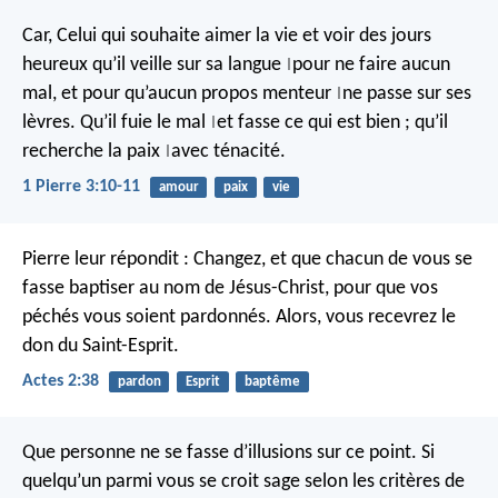
Car,
Celui qui souhaite aimer la vie
et voir des jours
heureux
qu’il veille sur sa langue
pour ne faire aucun
|
mal,
et pour qu’aucun propos menteur
ne passe sur ses
|
lèvres.
Qu’il fuie le mal
et fasse ce qui est bien ;
qu’il
|
recherche la paix
avec ténacité.
|
1 Pierre 3:10-11
amour
paix
vie
Pierre leur répondit : Changez, et que chacun de vous se
fasse baptiser au nom de Jésus-Christ, pour que vos
péchés vous soient pardonnés. Alors, vous recevrez le
don du Saint-Esprit.
Actes 2:38
pardon
Esprit
baptême
Que personne ne se fasse d’illusions sur ce point. Si
quelqu’un parmi vous se croit sage selon les critères de