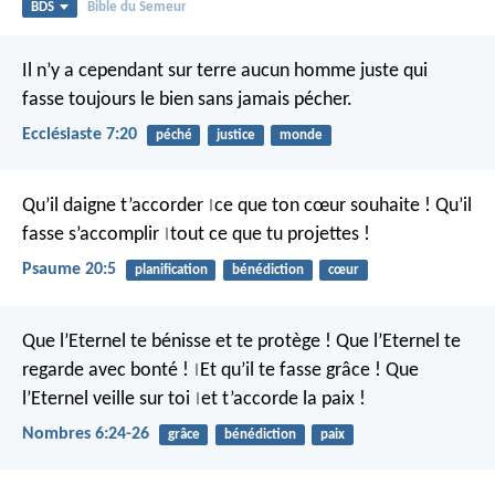
BDS
Bible du Semeur
Il n’y a cependant sur terre aucun homme juste qui
fasse toujours le bien sans jamais pécher.
Ecclésiaste 7:20
péché
justice
monde
Qu’il daigne t’accorder
ce que ton cœur souhaite !
Qu’il
|
fasse s’accomplir
tout ce que tu projettes !
|
Psaume 20:5
planification
bénédiction
cœur
Que l’Eternel te bénisse et te protège !
Que l’Eternel te
regarde avec bonté !
Et qu’il te fasse grâce !
Que
|
l’Eternel veille sur toi
et t’accorde la paix !
|
Nombres 6:24-26
grâce
bénédiction
paix