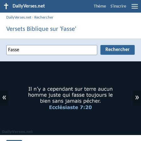
DailyVerses.net
Thème
S'inscrire
DailyVerses.net
›
Rechercher
Versets Biblique sur 'Fasse'
«
»