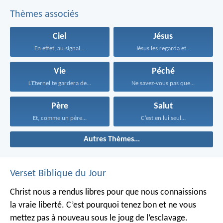
Thèmes associés
Ciel
Jésus
En effet, au signal...
Jésus les regarda et...
Vie
Péché
L’Eternel te gardera de...
Ne savez-vous pas que...
Père
Salut
Et, comme un père...
C’est en lui seul...
Autres Thèmes...
Verset Biblique du Jour
Christ nous a rendus libres pour que nous connaissions
la vraie liberté. C’est pourquoi tenez bon et ne vous
mettez pas à nouveau sous le joug de l’esclavage.