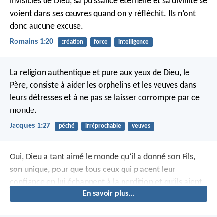
invisibles de Dieu, sa puissance éternelle et sa divinité se
voient dans ses œuvres quand on y réfléchit. Ils n’ont
donc aucune excuse.
Romains 1:20
création
force
intelligence
La religion authentique et pure aux yeux de Dieu, le
Père, consiste à aider les orphelins et les veuves dans
leurs détresses et à ne pas se laisser corrompre par ce
monde.
Jacques 1:27
péché
irréprochable
veuves
Oui, Dieu a tant aimé le monde qu’il a donné son Fils,
son unique, pour que tous ceux qui placent leur
confiance en lui échappent à la perdition et qu’ils aient
En savoir plus...
la vie éternelle.