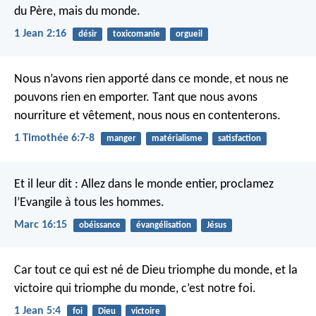
du Père, mais du monde.
1 Jean 2:16
désir
toxicomanie
orgueil
Nous n’avons rien apporté dans ce monde, et nous ne
pouvons rien en emporter. Tant que nous avons
nourriture et vêtement, nous nous en contenterons.
1 Timothée 6:7-8
manger
matérialisme
satisfaction
Et il leur dit : Allez dans le monde entier, proclamez
l’Evangile à tous les hommes.
Marc 16:15
obéissance
évangélisation
Jésus
Car tout ce qui est né de Dieu triomphe du monde, et la
victoire qui triomphe du monde, c’est notre foi.
1 Jean 5:4
foi
Dieu
victoire