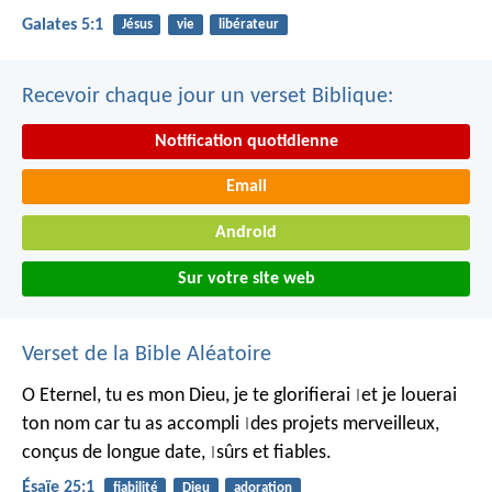
Galates 5:1
Jésus
vie
libérateur
Recevoir chaque jour un verset Biblique:
Notification quotidienne
Email
Android
Sur votre site web
Verset de la Bible Aléatoire
O Eternel, tu es mon Dieu,
je te glorifierai
et je louerai
|
ton nom
car tu as accompli
des projets merveilleux,
|
conçus de longue date,
sûrs et fiables.
|
Ésaïe 25:1
fiabilité
Dieu
adoration