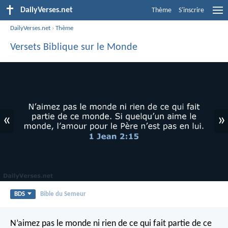
DailyVerses.net
Thème
S'inscrire
DailyVerses.net
›
Thème
Versets Biblique sur le Monde
«
»
BDS
Bible du Semeur
N’aimez pas le monde ni rien de ce qui fait partie de ce