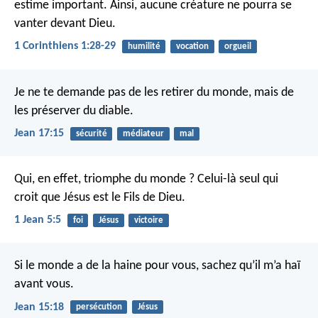
estime important. Ainsi, aucune créature ne pourra se
vanter devant Dieu.
1 Corinthiens 1:28-29
humilité
vocation
orgueil
Je ne te demande pas de les retirer du monde, mais de
les préserver du diable.
Jean 17:15
sécurité
médiateur
mal
Qui, en effet, triomphe du monde ? Celui-là seul qui
croit que Jésus est le Fils de Dieu.
1 Jean 5:5
foi
Jésus
victoire
Si le monde a de la haine pour vous, sachez qu’il m’a haï
avant vous.
Jean 15:18
persécution
Jésus