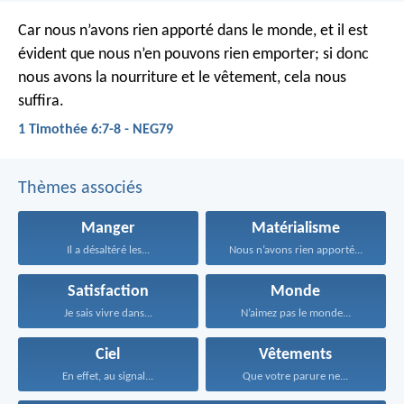
Car nous n’avons rien apporté dans le monde, et il est
évident que nous n’en pouvons rien emporter; si donc
nous avons la nourriture et le vêtement, cela nous
suffira.
1 Timothée 6:7-8 - NEG79
Thèmes associés
Manger
Matérialisme
Il a désaltéré les...
Nous n’avons rien apporté...
Satisfaction
Monde
Je sais vivre dans...
N’aimez pas le monde...
Ciel
Vêtements
En effet, au signal...
Que votre parure ne...