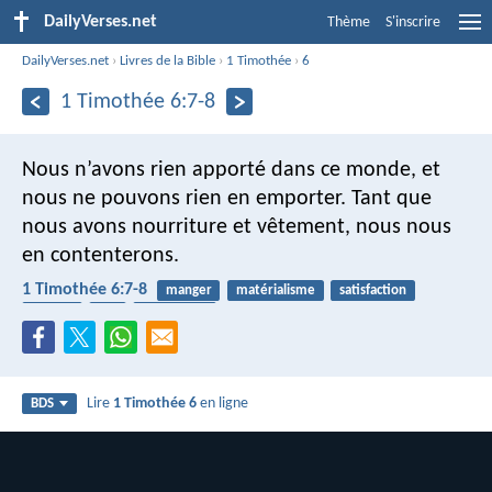
DailyVerses.net
Thème
S'inscrire
DailyVerses.net
›
Livres de la Bible
›
1 Timothée
›
6
1 Timothée 6:7-8
Nous n’avons rien apporté dans ce monde, et
nous ne pouvons rien en emporter. Tant que
nous avons nourriture et vêtement, nous nous
en contenterons.
1 Timothée 6:7-8
manger
matérialisme
satisfaction
monde
ciel
vêtements
Lire
1 Timothée 6
en ligne
BDS