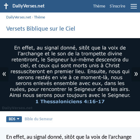
DailyVerses.net
Thème
S'inscrire
DailyVerses.net
›
Thème
Versets Biblique sur le Ciel
«
»
BDS
Bible du Semeur
En effet, au signal donné, sitôt que la voix de l’archange