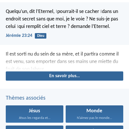
Quelqu’un, dit l’Eternel,
pourrait-il se cacher
dans un
|
|
endroit secret
sans que moi, je le voie ?
Ne suis-je pas
celui
qui remplit ciel et terre ?
demande l’Eternel.
|
Jérémie 23:24
Dieu
Il est sorti nu du sein de sa mère, et il partira comme il
est venu, sans emporter dans ses mains une miette du
fruit de son labeur.
En savoir plus...
Thèmes associés
Jésus
Monde
Jésus les regarda et...
N’aimez pas le monde...