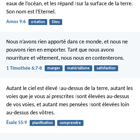
eaux de l’océan,
et les répand
sur la surface de la terre.
|
Son nom est l’Eternel.
Amos 9:6
création
Dieu
Nous n’avons rien apporté dans ce monde, et nous ne
pouvons rien en emporter. Tant que nous avons
nourriture et vêtement, nous nous en contenterons.
1 Timothée 6:7-8
manger
matérialisme
satisfaction
Autant le ciel est élevé
au-dessus de la terre,
autant les
|
voies que je vous ai prescrites
sont élevées au-dessus
|
de vos voies,
et autant mes pensées
sont élevées loin
|
au-dessus des vôtres.
Ésaïe 55:9
planification
comprendre