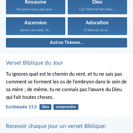
Royaume
Dieu
Ne savez-vous pas que...
Car l’Eternel ton Dieu...
Ascension
Adoration
Après ces mots, ils...
O Eternel, tu es...
Autres Thèmes...
Verset Biblique du Jour
Tu ignores quel est le chemin du vent, et tu ne sais pas
comment se forment les os de l’embryon dans le sein de
sa mère ; de même, tu ne connais pas l’œuvre du Dieu
qui fait toutes choses.
Ecclésiaste 11:5
Dieu
comprendre
Recevoir chaque jour un verset Biblique: