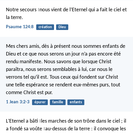
Notre secours
nous vient de l’Eternel
qui a fait le ciel et
|
la terre.
Psaume 124:8
création
Dieu
Mes chers amis, dès à présent nous sommes enfants de
Dieu et ce que nous serons un jour n’a pas encore été
rendu manifeste. Nous savons que lorsque Christ
paraîtra, nous serons semblables à lui, car nous le
verrons tel qu’il est. Tous ceux qui fondent sur Christ
une telle espérance se rendent eux-mêmes purs, tout
comme Christ est pur.
1 Jean 3:2-3
épurer
famille
enfants
L’Eternel a bâti
les marches de son trône dans le ciel ;
il
|
a fondé sa voûte
au-dessus de la terre :
il convoque les
|