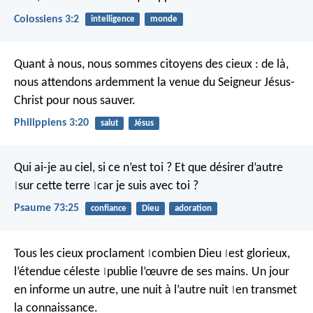
Colossiens 3:2
intelligence
monde
Quant à nous, nous sommes citoyens des cieux : de là,
nous attendons ardemment la venue du Seigneur Jésus-
Christ pour nous sauver.
Philippiens 3:20
salut
Jésus
Qui ai-je au ciel, si ce n’est toi ?
Et que désirer d’autre
sur cette terre
car je suis avec toi ?
|
|
Psaume 73:25
confiance
Dieu
adoration
Tous les cieux proclament
combien Dieu
est glorieux,
|
|
l’étendue céleste
publie l’œuvre de ses mains.
Un jour
|
en informe un autre,
une nuit à l’autre nuit
en transmet
|
la connaissance.