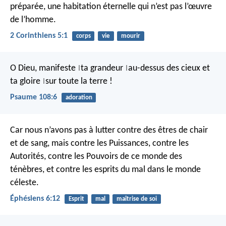
préparée, une habitation éternelle qui n’est pas l’œuvre
de l’homme.
2 Corinthiens 5:1
corps
vie
mourir
O Dieu, manifeste
ta grandeur
au-dessus des cieux
et
|
|
ta gloire
sur toute la terre !
|
Psaume 108:6
adoration
Car nous n’avons pas à lutter contre des êtres de chair
et de sang, mais contre les Puissances, contre les
Autorités, contre les Pouvoirs de ce monde des
ténèbres, et contre les esprits du mal dans le monde
céleste.
Éphésiens 6:12
Esprit
mal
maîtrise de soi