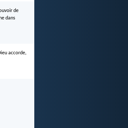
pouvoir de
âme dans
 Dieu accorde,