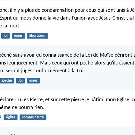
nc, il n’y a plus de condamnation pour ceux qui sont unis à Jé
l’Esprit qui nous donne la vie dans l’union avec Jésus-Christ t’a l
e la mort.
loi
juger
libérateur
péché sans avoir eu connaissance de la Loi de Moïse périront s
ans leur jugement. Mais ceux qui ont péché alors qu’ils étaien
Loi seront jugés conformément à la Loi.
péché
loi
juger
déclare : Tu es Pierre, et sur cette pierre je bâtirai mon Eglise, 
même ne pourra rien.
8
église
communauté