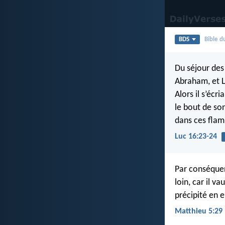
BDS
Bible 
Du séjour des 
Abraham, et L
Alors il s’écr
le bout de son
dans ces fla
Luc 16:23-24
Par conséquent
loin, car il v
précipité en e
Matthieu 5:29