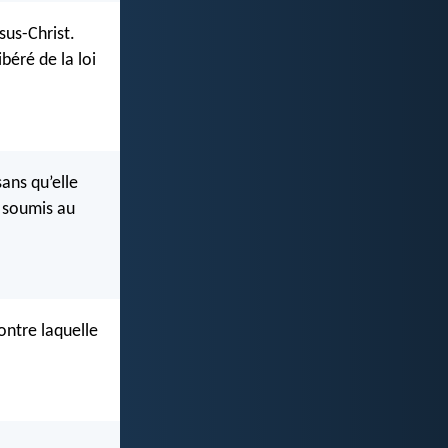
sus-Christ.
ibéré de la loi
ans qu’elle
t soumis au
contre laquelle