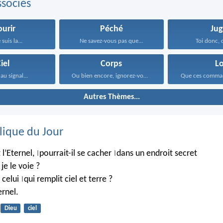
sociés
urir
Péché
Jug
 suis la...
Ne savez-vous pas que...
Toi donc, q
iel
Corps
Lo
 au signal...
Ou bien encore, ignorez-vous...
Autres Thèmes...
lique du Jour
 l’Eternel,
pourrait-il se cacher
dans un endroit secret
|
|
je le voie ?
 celui
qui remplit ciel et terre ?
|
rnel.
Dieu
ciel