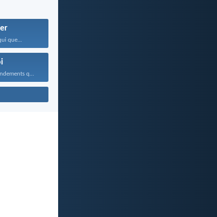
er
ui que...
i
Que ces commandements que...