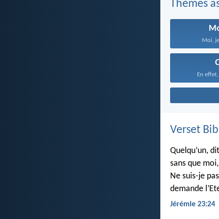
Thèmes as
Mo
Moi, je
C
En effet,
Verset Bib
Quelqu’un, dit
sans que moi, 
Ne suis-je pas
demande l’Ete
Jérémie 23:24