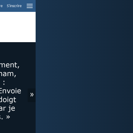
re
S'inscrire
»