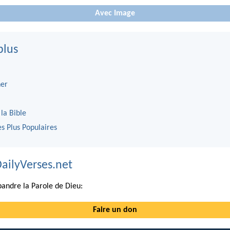
Avec Image
plus
er
 la Bible
es Plus Populaires
DailyVerses.net
andre la Parole de Dieu:
Faire un don