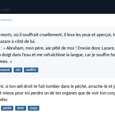
du Semeur
morts, où il souffrait cruellement, il leva les yeux et aperçut, t
azare à côté de lui.
ia : « Abraham, mon père, aie pitié de moi ! Envoie donc Lazare,
 doigt dans l’eau et me rafraîchisse la langue, car je souffre 
mmes. »
mourir
ciel
souffrir
, si ton œil droit te fait tomber dans le péché, arrache-le et j
aut mieux pour toi perdre un de tes organes que de voir ton cor
nfer.
péché
désir
corps