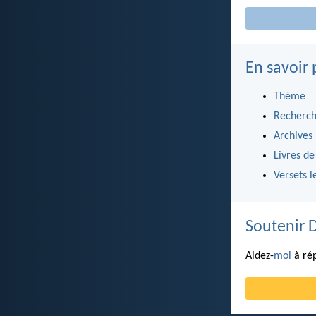
En savoir 
Thème
Recherch
Archives
Livres de
Versets l
Soutenir 
Aidez-
moi
à rép