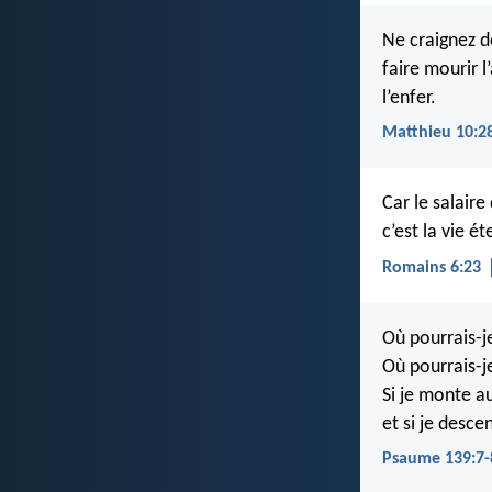
Ne craignez d
faire mourir l
l’enfer.
Matthieu 10:2
Car le salaire
c’est la vie é
Romains 6:23
Où pourrais-j
Où pourrais-j
Si je monte a
et si je desc
Psaume 139:7-