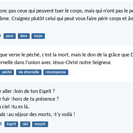
onc pas ceux qui peuvent tuer le corps, mais qui n’ont pas le 
’âme. Craignez plutôt celui qui peut vous faire périr corps et 
8
peur
âme
corps
 que verse le péché, c’est la mort, mais le don de la grâce que
ternelle dans l’union avec Jésus-Christ notre Seigneur.
péché
vie éternelle
récompense
e aller
loin de ton Esprit ?
|
e fuir
hors de ta présence ?
|
u ciel
tu es là,
|
ends
au séjour des morts,
t’y voilà !
|
|
8
Esprit
ciel
mourir