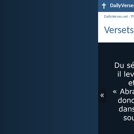
DailyVerse
DailyVerses.net
›
T
Versets
«