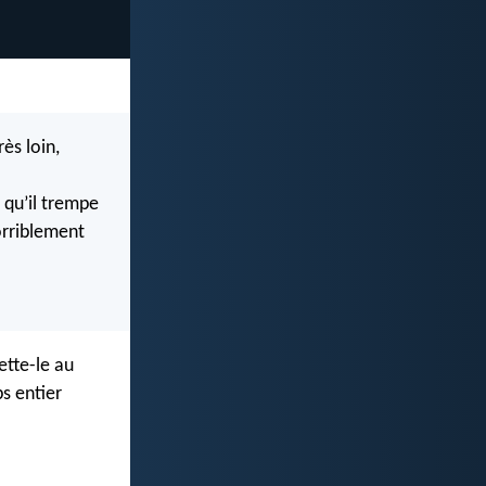
rès loin,
 qu’il trempe
horriblement
ette-le au
ps entier