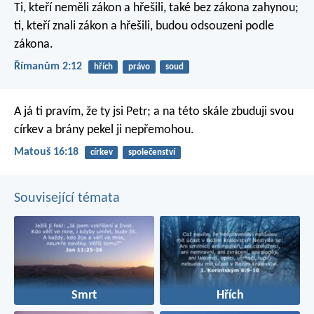
Ti, kteří neměli zákon a hřešili, také bez zákona zahynou;
ti, kteří znali zákon a hřešili, budou odsouzeni podle
zákona.
Římanům 2:12
hřích
právo
soud
A já ti pravím, že ty jsi Petr; a na této skále zbuduji svou
církev a brány pekel ji nepřemohou.
Matouš 16:18
církev
společenství
Související témata
Smrt
Hřích