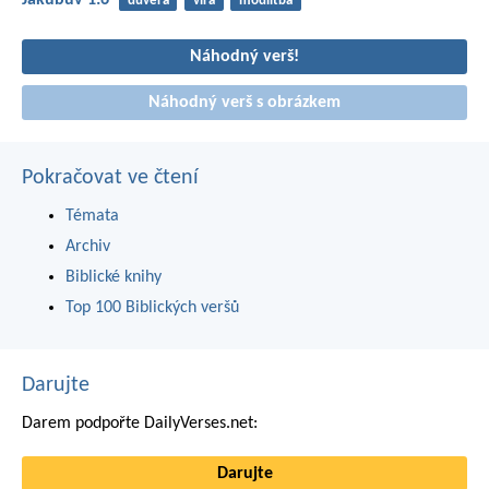
důvěra
víra
modlitba
Náhodný verš!
Náhodný verš s obrázkem
Pokračovat ve čtení
Témata
Archiv
Biblické knihy
Top 100 Biblických veršů
Darujte
Darem podpořte DailyVerses.net:
Darujte