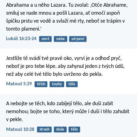
Abrahama a u něho Lazara. Tu zvolal: ‚Otče Abrahame,
smiluj se nade mnou a pošli Lazara, ať omočí aspoň
špičku prstu ve vodě a svlaží mé rty, neboť se trápím v
tomto plameni.‘
Lukáš 16:23-24
smrt
nebe
utrpení
Jestliže tě svádí tvé pravé oko, vyrvi je a odhoď pryč,
neboť je pro tebe lépe, aby zahynul jeden z tvých údů,
než aby celé tvé tělo bylo uvrženo do pekla.
Matouš 5:29
hřích
touhy
tělo
A nebojte se těch, kdo zabíjejí tělo, ale duši zabít
nemohou; bojte se toho, který může i duši i tělo zahubit
v pekle.
Matouš 10:28
strach
duše
tělo