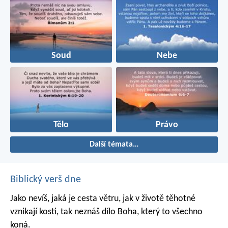
Soud
Nebe
Tělo
Právo
Další témata…
Biblický verš dne
Jako nevíš, jaká je cesta větru,
jak v životě těhotné
vznikají kosti,
tak neznáš dílo Boha,
který to všechno
koná.