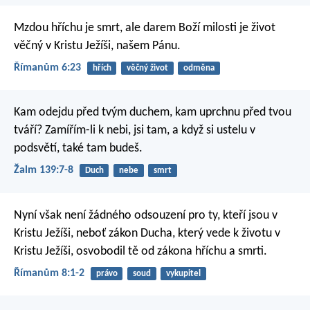
Mzdou hříchu je smrt, ale darem Boží milosti je život
věčný v Kristu Ježíši, našem Pánu.
Římanům 6:23
hřích
věčný život
odměna
Kam odejdu před tvým duchem,
kam uprchnu před tvou
tváří?
Zamířím-li k nebi, jsi tam,
a když si ustelu v
podsvětí, také tam budeš.
Žalm 139:7-8
Duch
nebe
smrt
Nyní však není žádného odsouzení pro ty, kteří jsou v
Kristu Ježíši, neboť zákon Ducha, který vede k životu v
Kristu Ježíši, osvobodil tě od zákona hříchu a smrti.
Římanům 8:1-2
právo
soud
vykupitel