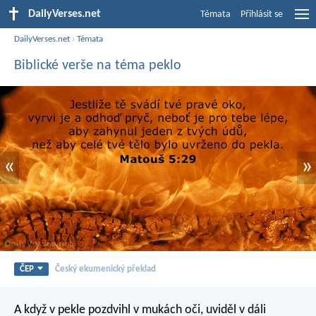
DailyVerses.net
Témata
Přihlásit se
DailyVerses.net
›
Témata
Biblické verše na téma peklo
«
»
ČEP
Český ekumenický překlad
A když v pekle pozdvihl v mukách oči, uviděl v dáli