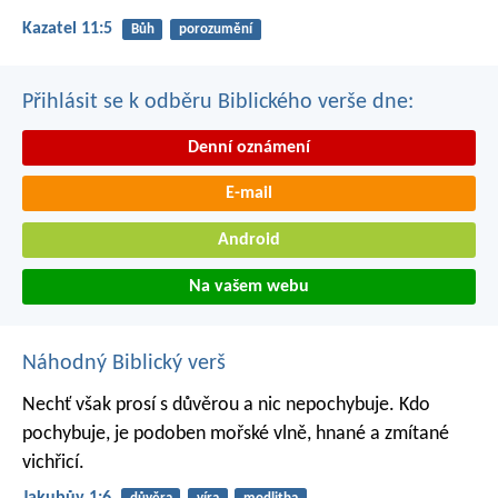
Kazatel 11:5
Bůh
porozumění
Přihlásit se k odběru Biblického verše dne:
Denní oznámení
E-mail
Android
Na vašem webu
Náhodný Biblický verš
Nechť však prosí s důvěrou a nic nepochybuje. Kdo
pochybuje, je podoben mořské vlně, hnané a zmítané
vichřicí.
Jakubův 1:6