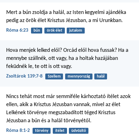
Mert a bűn zsoldja a halál, az Isten kegyelmi ajándéka
pedig az örök élet Krisztus Jézusban, a mi Urunkban.
Róma 6:23
bűn
örök élet
jutalom
Hova menjek lelked elől?
Orcád elől hova fussak?
Ha a
mennybe szállnék, ott vagy,
ha a holtak hazájában
feküdnék le,
te ott is ott vagy.
Zsoltárok 139:7-8
Szellem
mennyország
halál
Nincs tehát most már semmiféle kárhoztató ítélet azok
ellen, akik a Krisztus Jézusban vannak, mivel az élet
Lelkének törvénye megszabadított téged Krisztus
Jézusban a bűn és a halál törvényétől.
Róma 8:1-2
törvény
ítélet
üdvözítő