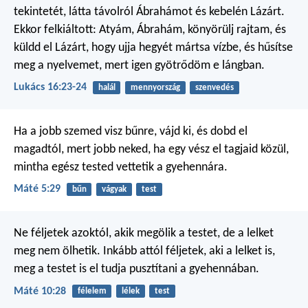
tekintetét, látta távolról Ábrahámot és kebelén Lázárt.
Ekkor felkiáltott: Atyám, Ábrahám, könyörülj rajtam, és
küldd el Lázárt, hogy ujja hegyét mártsa vízbe, és hűsítse
meg a nyelvemet, mert igen gyötrődöm e lángban.
Lukács 16:23-24
halál
mennyország
szenvedés
Ha a jobb szemed visz bűnre, vájd ki, és dobd el
magadtól, mert jobb neked, ha egy vész el tagjaid közül,
mintha egész tested vettetik a gyehennára.
Máté 5:29
bűn
vágyak
test
Ne féljetek azoktól, akik megölik a testet, de a lelket
meg nem ölhetik. Inkább attól féljetek, aki a lelket is,
meg a testet is el tudja pusztítani a gyehennában.
Máté 10:28
félelem
lélek
test