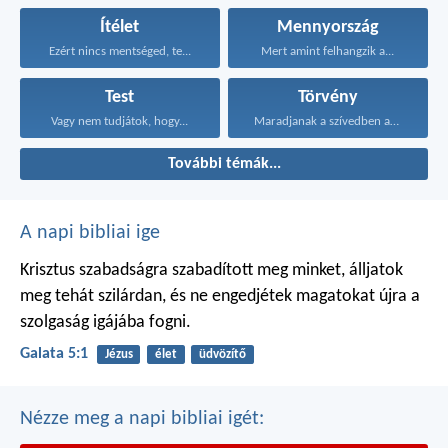
Ítélet
Mennyország
Ezért nincs mentséged, te...
Mert amint felhangzik a...
Test
Törvény
Vagy nem tudjátok, hogy...
Maradjanak a szívedben azok...
További témák...
A napi bibliai ige
Krisztus szabadságra szabadított meg minket, álljatok
meg tehát szilárdan, és ne engedjétek magatokat újra a
szolgaság igájába fogni.
Galata 5:1
Jézus
élet
üdvözítő
Nézze meg a napi bibliai igét: