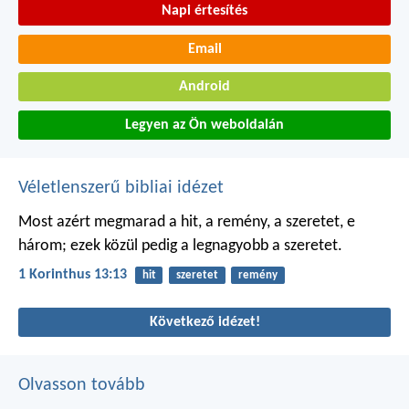
Napi értesítés
Email
Android
Legyen az Ön weboldalán
Véletlenszerű bibliai idézet
Most azért megmarad a hit, a remény, a szeretet, e
három; ezek közül pedig a legnagyobb a szeretet.
1 Korinthus 13:13
hit
szeretet
remény
Következő idézet!
Olvasson tovább