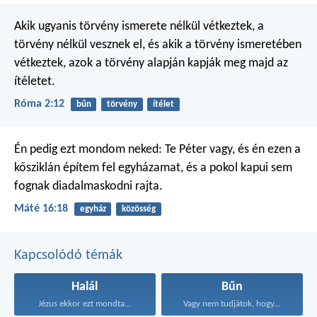
Akik ugyanis törvény ismerete nélkül vétkeztek, a
törvény nélkül vesznek el, és akik a törvény ismeretében
vétkeztek, azok a törvény alapján kapják meg majd az
ítéletet.
Róma 2:12
bűn
törvény
ítélet
Én pedig ezt mondom neked: Te Péter vagy, és én ezen a
kősziklán építem fel egyházamat, és a pokol kapui sem
fognak diadalmaskodni rajta.
Máté 16:18
egyház
közösség
Kapcsolódó témák
Halál
Bűn
Jézus ekkor ezt mondta...
Vagy nem tudjátok, hogy...