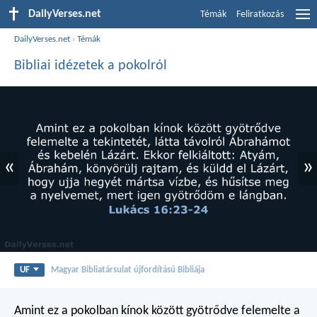
DailyVerses.net
Témák
Feliratkozás
DailyVerses.net
›
Témák
Bibliai idézetek a pokolról
«
»
UF
Magyar Bibliatársulat újfordítású Bibliája
Amint ez a pokolban kínok között gyötrődve felemelte a