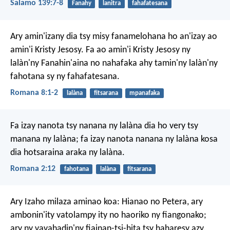
Salamo 139:7-8
Fanahy
lanitra
fahafatesana
Ary amin'izany dia tsy misy fanamelohana ho an'izay ao
amin'i Kristy Jesosy. Fa ao amin'i Kristy Jesosy ny
lalàn'ny Fanahin'aina no nahafaka ahy tamin'ny lalàn'ny
fahotana sy ny fahafatesana.
Romana 8:1-2
lalàna
fitsarana
mpanafaka
Fa izay nanota tsy nanana ny lalàna dia ho very tsy
manana ny lalàna; fa izay nanota nanana ny lalàna kosa
dia hotsaraina araka ny lalàna.
Romana 2:12
fahotana
lalàna
fitsarana
Ary Izaho milaza aminao koa: Hianao no Petera, ary
ambonin'ity vatolampy ity no haoriko ny fiangonako;
ary ny vavahadin'ny fiainan-tsi-hita tsy haharesy azy.