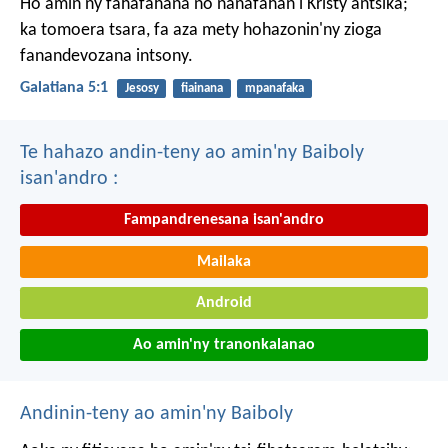
Ho amin'ny fahafahana no nanafahan'i Kristy antsika;
ka tomoera tsara, fa aza mety hohazonin'ny zioga
fanandevozana intsony.
Galatiana 5:1
Jesosy
fiainana
mpanafaka
Te hahazo andin-teny ao amin'ny Baiboly
isan'andro :
Fampandrenesana isan'andro
Mailaka
Android
Ao amin'ny tranonkalanao
Andinin-teny ao amin'ny Baiboly