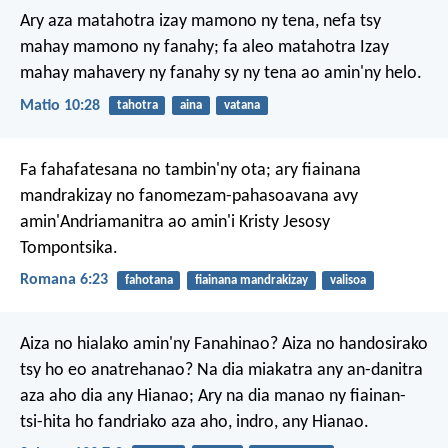
Ary aza matahotra izay mamono ny tena, nefa tsy
mahay mamono ny fanahy; fa aleo matahotra Izay
mahay mahavery ny fanahy sy ny tena ao amin'ny helo.
Matio 10:28
tahotra
aina
vatana
Fa fahafatesana no tambin'ny ota; ary fiainana
mandrakizay no fanomezam-pahasoavana avy
amin'Andriamanitra ao amin'i Kristy Jesosy
Tompontsika.
Romana 6:23
fahotana
fiainana mandrakizay
valisoa
Aiza no hialako amin'ny Fanahinao?
Aiza no handosirako
tsy ho eo anatrehanao?
Na dia miakatra any an-danitra
aza aho dia any Hianao;
Ary na dia manao ny fiainan-
tsi-hita ho fandriako aza aho, indro, any Hianao.