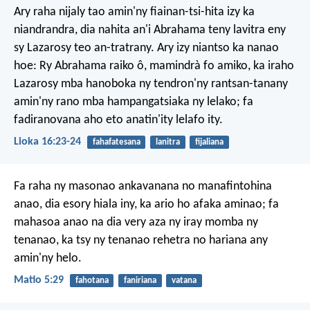
Ary raha nijaly tao amin'ny fiainan-tsi-hita izy ka
niandrandra, dia nahita an'i Abrahama teny lavitra eny
sy Lazarosy teo an-tratrany. Ary izy niantso ka nanao
hoe: Ry Abrahama raiko ô, mamindrà fo amiko, ka iraho
Lazarosy mba hanoboka ny tendron'ny rantsan-tanany
amin'ny rano mba hampangatsiaka ny lelako; fa
fadiranovana aho eto anatin'ity lelafo ity.
Lioka 16:23-24
fahafatesana
lanitra
fijaliana
Fa raha ny masonao ankavanana no manafintohina
anao, dia esory hiala iny, ka ario ho afaka aminao; fa
mahasoa anao na dia very aza ny iray momba ny
tenanao, ka tsy ny tenanao rehetra no hariana any
amin'ny helo.
Matio 5:29
fahotana
faniriana
vatana