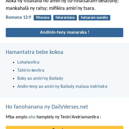
Aoka ny fitiavana ho amin'ny tsi-fihatsaram-belatsihy;
mankahalà ny ratsy; mifikira amin'ny tsara.
Romana 12:9
fitiavana
faharatsiana
hatsaram-panàhy
Andinin-teny manaraka !
Hamantatra bebe kokoa
Lohahevitra
Tahirin-kevitra
Boky ao amin'ny Baiboly
Andin-teny ao amin'ny Baiboly malaza indrindra
Ho fanohanana ny DailyVerses.net
Mba ampio
aho
hampiely ny Tenin'Andriamanitra :