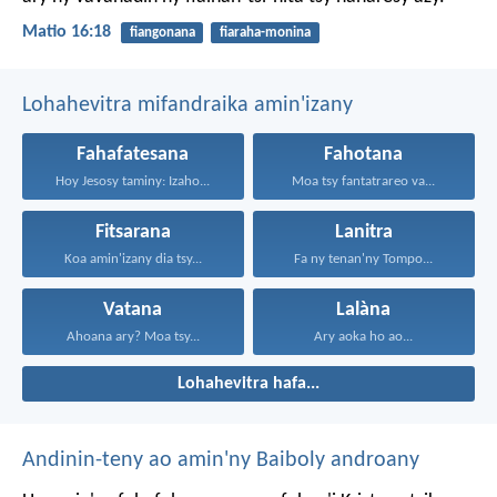
Matio 16:18
fiangonana
fiaraha-monina
Lohahevitra mifandraika amin'izany
Fahafatesana
Fahotana
Hoy Jesosy taminy: Izaho...
Moa tsy fantatrareo va...
Fitsarana
Lanitra
Koa amin'izany dia tsy...
Fa ny tenan'ny Tompo...
Vatana
Lalàna
Ahoana ary? Moa tsy...
Ary aoka ho ao...
Lohahevitra hafa...
Andinin-teny ao amin'ny Baiboly androany