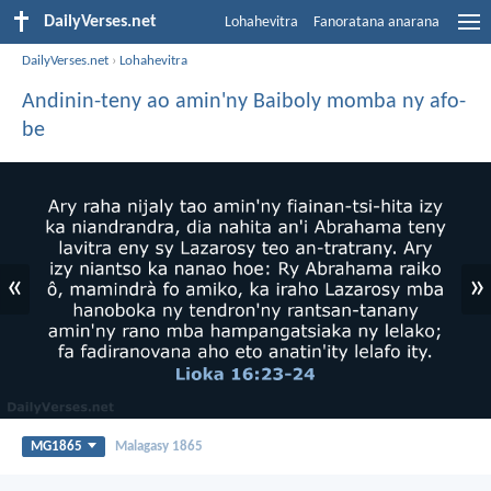
DailyVerses.net
Lohahevitra
Fanoratana anarana
DailyVerses.net
›
Lohahevitra
Andinin-teny ao amin'ny Baiboly momba ny afo-
be
«
»
MG1865
Malagasy 1865