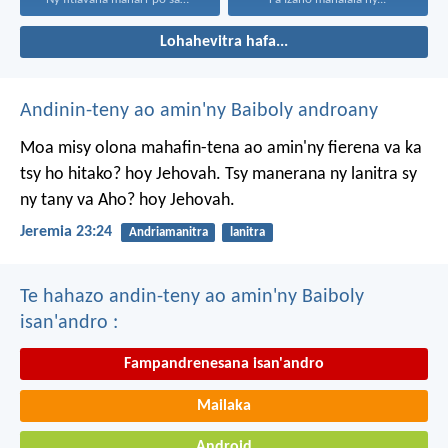
Lohahevitra hafa...
Andinin-teny ao amin'ny Baiboly androany
Moa misy olona mahafin-tena ao amin'ny fierena va ka
tsy ho hitako? hoy Jehovah. Tsy manerana ny lanitra sy
ny tany va Aho? hoy Jehovah.
Jeremia 23:24
Andriamanitra
lanitra
Te hahazo andin-teny ao amin'ny Baiboly
isan'andro :
Fampandrenesana isan'andro
Mailaka
Android