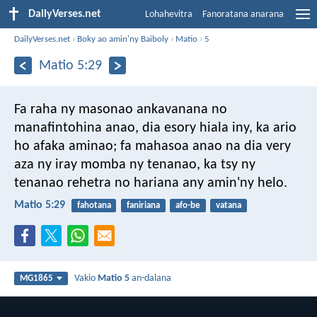
DailyVerses.net
Lohahevitra
Fanoratana anarana
DailyVerses.net
›
Boky ao amin'ny Baiboly
›
Matio
›
5
Matio 5:29
Fa raha ny masonao ankavanana no
manafintohina anao, dia esory hiala iny, ka ario
ho afaka aminao; fa mahasoa anao na dia very
aza ny iray momba ny tenanao, ka tsy ny
tenanao rehetra no hariana any amin'ny helo.
Matio 5:29
fahotana
faniriana
afo-be
vatana
Vakio
Matio 5
an-dalana
MG1865