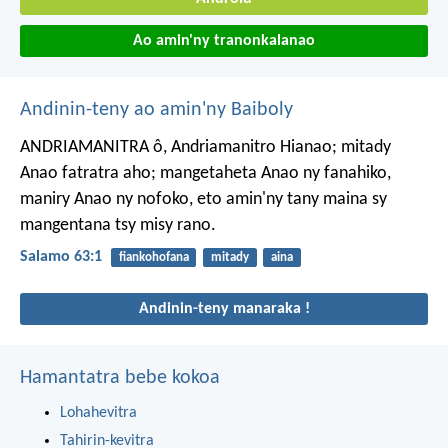
Ao amin'ny tranonkalanao
Andinin-teny ao amin'ny Baiboly
ANDRIAMANITRA ô, Andriamanitro Hianao;
mitady
Anao fatratra aho;
mangetaheta Anao ny fanahiko,
maniry Anao ny nofoko,
eto amin'ny tany maina
sy
mangentana tsy misy rano.
Salamo 63:1
fiankohofana
mitady
aina
Andinin-teny manaraka !
Hamantatra bebe kokoa
Lohahevitra
Tahirin-kevitra