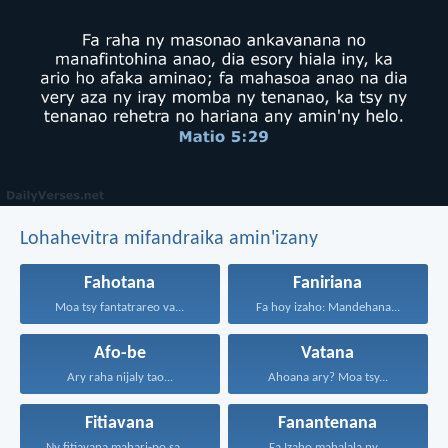
Lohahevitra mifandraika amin'izany
Fahotana
Faniriana
Moa tsy fantatrareo va...
Fa hoy izaho: Mandehana...
Afo-be
Vatana
Ary raha nijaly tao...
Ahoana ary? Moa tsy...
Fitiavana
Fanantenana
Ny fitiavana mahari-po sady...
Fa Izaho mahalala ny...