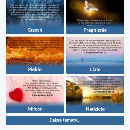
Grzech
Pragnienie
Piekło
Ciało
Miłość
Nadzieja
Dalsze tematy...