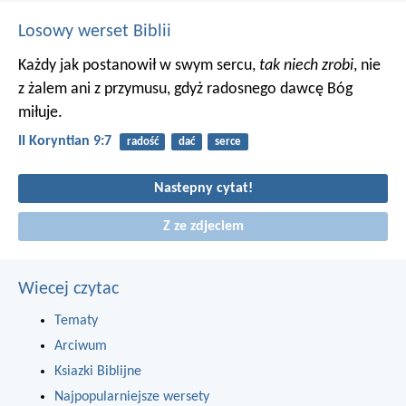
Losowy werset Biblii
Każdy jak postanowił w swym sercu,
tak niech zrobi
, nie
z żalem ani z przymusu, gdyż radosnego dawcę Bóg
miłuje.
II Koryntian 9:7
radość
dać
serce
Nastepny cytat!
Z ze zdjeciem
Wiecej czytac
Tematy
Arciwum
Ksiazki Biblijne
Najpopularniejsze wersety