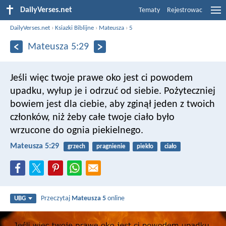
DailyVerses.net
Tematy
Rejestrowac
DailyVerses.net
›
Ksiazki Biblijne
›
Mateusza
›
5
Mateusza 5:29
Jeśli więc twoje prawe oko jest ci powodem
upadku, wyłup je i odrzuć od siebie. Pożyteczniej
bowiem jest dla ciebie, aby zginął jeden z twoich
członków, niż żeby całe twoje ciało było
wrzucone do ognia piekielnego.
Mateusza 5:29
grzech
pragnienie
piekło
ciało
Przeczytaj
Mateusza 5
online
UBG